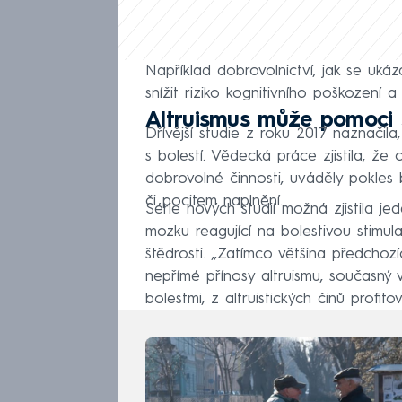
Například dobrovolnictví, jak se ukáz
snížit riziko kognitivního poškození
Altruismus může pomoci s
Dřívější studie z roku 2017 naznači
s bolestí. Vědecká práce zjistila, že 
dobrovolné činnosti, uváděly pokles 
či pocitem naplnění.
Série nových studií možná zjistila je
mozku reagující na bolestivou stimula
štědrosti. „Zatímco většina předcho
nepřímé přínosy altruismu, současný v
bolestmi, z altruistických činů profitov