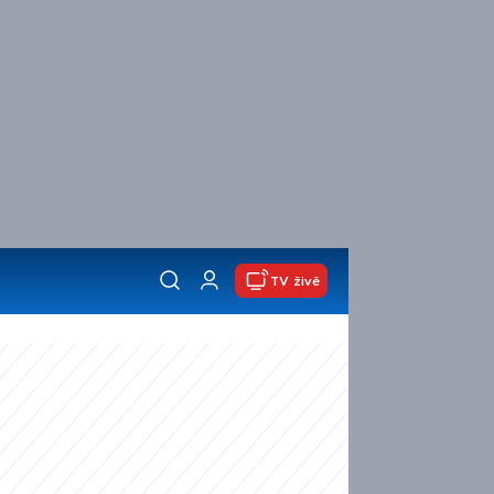
TV živě