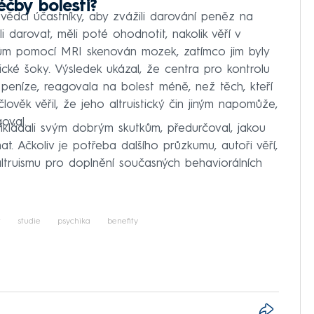
éčby bolesti?
i vědci účastníky, aby zvážili darování peněz na
i darovat, měli poté ohodnotit, nakolik věří v
kům pomocí MRI skenován mozek, zatímco jim byly
cké šoky. Výsledek ukázal, že centra pro kontrolu
i peníze, reagovala na bolest méně, než těch, kteří
lověk věřil, že jeho altruistický čin jiným napomůže,
oval.
 přikládali svým dobrým skutkům, předurčoval, jakou
t. Ačkoliv je potřeba dalšího průzkumu, autoři věří,
altruismu pro doplnění současných behaviorálních
t
studie
psychika
benefity