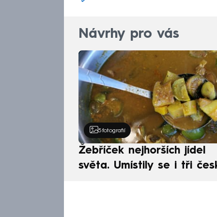
Návrhy pro vás
5
fotografií
Žebříček nejhorších jídel
světa. Umístily se i tři čes
pokrmy, vévodí skandináv
kuchyně