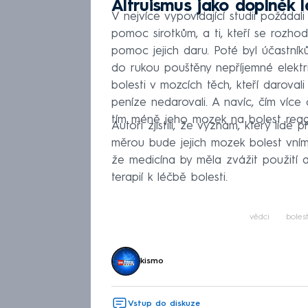
Altruismus jako doplněk l
V nejvíce vypovídající studii požádal
pomoc sirotkům, a ti, kteří se rozhodl
pomoc jejich daru. Poté byl účastní
do rukou pouštěny nepříjemné elektri
bolesti v mozcích těch, kteří daroval
peníze nedarovali. A navíc, čím více č
tím méně jeho mozek na bolest reag
Autoři zjistili, že význam, který lidé
měrou bude jejich mozek bolest vníma
že medicína by měla zvážit použití 
terapií k léčbě bolesti.
vědci
boles
kismo
Vstup do diskuze