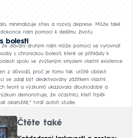
alo, minimalizuje stres a rozvoj deprese. Může také
 a dokonce nám pomoci k delšímu životu.
 bolestí
la, že dávání druhým nám může pomoci se vyrovnat
osoby s chronickou bolestí, které se přihlásily k
bolesti spolu se zvýšeným smyslem vlastní existence
den z důvodů, proč je tomu tak: určité oblasti
ci se zdají být deaktivovány zážitkem vlastní
zích teorií a výzkumů ukazovala dlouhodobé a
ýzkum demonstruje, že účastníci, kteří trpěli
ali okamžitě,“ tvrdí autoři studie.
Čtěte také