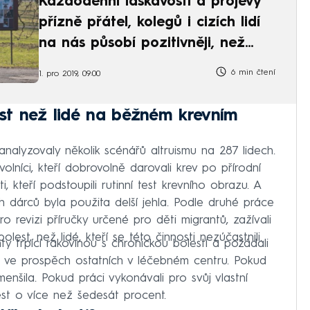
Každodenní laskavosti a projevy
přízně přátel, kolegů i cizích lidí
na nás působí pozitivněji, než
myslíme, tvrdí studie
6 min čtení
1. pro 2019, 09:00
lest než lidé na běžném krevním
analyzovaly několik scénářů altruismu na 287 lidech.
volníci, kteří dobrovolně darovali krev po přírodní
i, kteří podstoupili rutinní test krevního obrazu. A
 dárců byla použita delší jehla. Podle druhé práce
ro revizi příručky určené pro děti migrantů, zažívali
lest, než lidé, kteří se této činnosti nezúčastnili.
nty trpící rakovinou s chronickou bolestí a požádali
ebo ve prospěch ostatních v léčebném centru. Pokud
menšila. Pokud práci vykonávali pro svůj vlastní
est o více než šedesát procent.