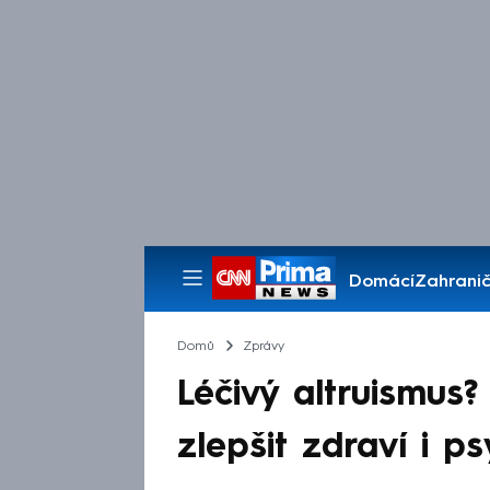
Domácí
Zahranič
Pořady
Domů
Zprávy
Léčivý altruismus
zlepšit zdraví i p