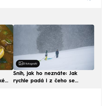
31
fotografií
Sníh, jak ho neznáte: Jak
ké
rychle padá i z čeho se
ská
skládá. A vločky nejsou bílé