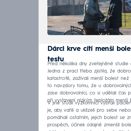
Dárci krve cítí menší bo
testu
Před několika dny zveřejněné studie 
Jedna z prací třeba zjistila, že dobro
katastrofě, zažívali menší bolest než t
to navzdory tomu, že u dobrovolných
zase dobrovolníci, co si udělali čas p
při vystavení nízkým teplotám menší bo
V jiné studii výzkumníci vybrali pacie
je, aby vařili a uklízeli pro sebe n
pomáhali ostatním, jejich bolest se z
prospěch, účinek údajně zmenšil bol