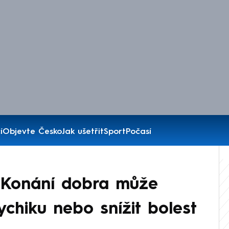
í
Objevte Česko
Jak ušetřit
Sport
Počasí
? Konání dobra může
sychiku nebo snížit bolest