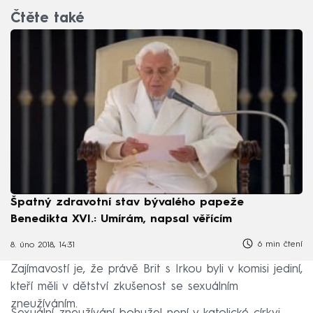
Čtěte také
Špatný zdravotní stav bývalého papeže
Benedikta XVI.: Umírám, napsal věřícím
6 min čtení
8. úno 2018, 14:31
Zajímavostí je, že právě Brit s Irkou byli v komisi jediní,
kteří měli v dětství zkušenost se sexuálním
zneužíváním.