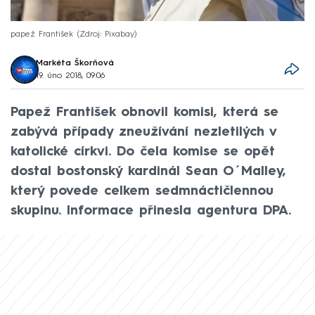
papež František
Zdroj: Pixabay
Markéta Škorňová
19. úno 2018, 09:06
Papež František obnovil komisi, která se
zabývá případy zneužívání nezletilých v
katolické církvi. Do čela komise se opět
dostal bostonský kardinál Sean O´Malley,
který povede celkem sedmnáctičlennou
skupinu. Informace přinesla agentura DPA.