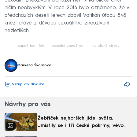
Sexuální zneužívání bohužel není v katolické církvi
ničím neobvyklým. V roce 2014 bylo oznámeno, že v
předchozích deseti letech zbavil Vatikán úřadu 848
kněží právě z důvodu sexuálního zneužívání
nezletilých.
papež františek
sexuální zneužívání
katolická církev
Markéta Škorňová
Vstup do diskuze
Návrhy pro vás
Žebříček nejhorších jídel světa.
Umístily se i tři české pokrmy, vévodí
skandinávská kuchyně