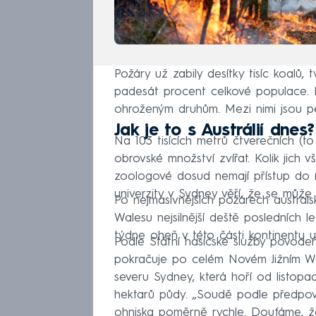
Požáry už zabily desítky tisíc koalů, 
padesát procent celkové populace.
ohroženým druhům. Mezi nimi jsou p
Jak je to s Austrálií dnes?
Na 103 tisících metrů čtverečních (t
obrovské množství zvířat. Kolik jich v
zoologové dosud nemají přístup do 
univerzity v Sydney věří, že se může
Po nejmasivnějších požárech australs
Walesu nejsilnější deště posledních l
týdne oheň v této části kontinentu u
Podle Státní hasičské služby povodeň
pokračuje po celém Novém Jižním Wa
severu Sydney, která hoří od listopa
hektarů půdy. „Soudě podle předpov
ohniska poměrně rychle. Doufáme, ž