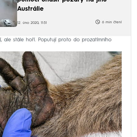
pomoci uhasit požáry na jihu
Austrálie
6 min čtení
12. úno 2020, 11:51
, ale stále hoří. Poputují proto do prozatímního