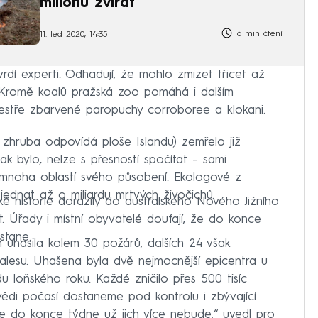
milionů zvířat
6 min čtení
11. led 2020, 14:35
tvrdí experti. Odhadují, že mohlo zmizet třicet až
 Kromě koalů pražská zoo pomáhá i dalším
estře zbarvené paropuchy corroboree a klokani.
o zhruba odpovídá ploše Islandu) zemřelo již
šak bylo, nelze s přesností spočítat – sami
mnoha oblastí svého působení. Ekologové z
 jednat až o miliardu mrtvých živočichů.
ké historie dorazily do australského Nového Jižního
et. Úřady i místní obyvatelé doufají, že do konce
stane.
 uhasila kolem 30 požárů, dalších 24 však
lesu. Uhašena byla dvě nejmocnější epicentra u
du loňského roku. Každé zničilo přes 500 tisíc
ědi počasí dostaneme pod kontrolu i zbývající
e do konce týdne už jich více nebude,“ uvedl pro