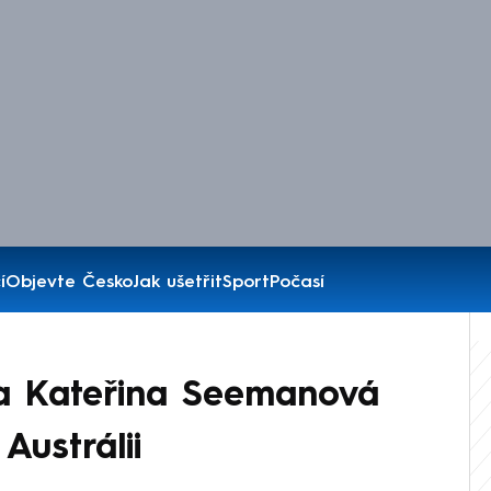
í
Objevte Česko
Jak ušetřit
Sport
Počasí
 Kateřina Seemanová
ustrálii