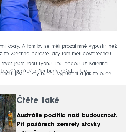
i koaly. A tam by se měli prozatímně vypustit, než
než to všechno obroste, aby tam měli dostatečnou
trvat ještě řadu týdnů. Tou dobou už Kateřina
ch svěřenců. Koalům bude držet palce.
adnou, jestli a kdy budou vypuštěni a jak to bude
Čtěte také
Austrálie pocítila naši budoucnost.
Při požárech zemřely stovky