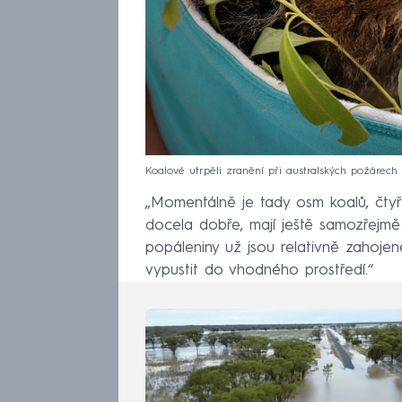
Koalové utrpěli zranění při australských požárech
„Momentálně je tady osm koalů, čtyř
docela dobře, mají ještě samozřejmě 
popáleniny už jsou relativně zahoje
vypustit do vhodného prostředí.“