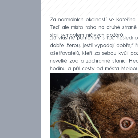
Za normálních okolností se Kateřin
Teď ale místo toho na druhé straně
stali symbolem ničivých požárů.
„Já vlastně pomáhám s tou následnou 
dobře žerou, jestli vypadají dobře,“ 
ošetřovatelů, kteří za sebou kvůli p
nevelké zoo a záchranné stanici Heale
hodinu a půl cesty od města Melbou