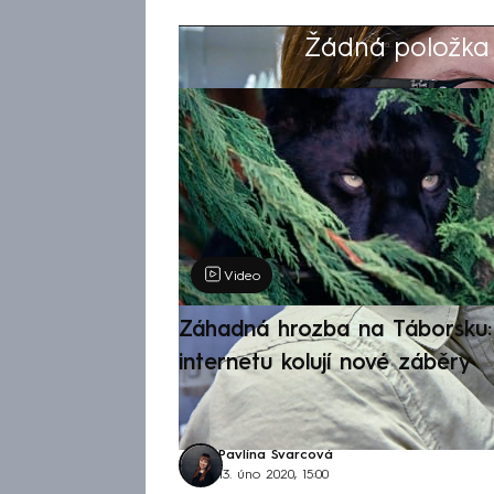
Žádná položka z
Výběr redakce
Video
Záhadná hrozba na Táborsku: 
internetu kolují nové záběry
Pavlína Švarcová
13. úno 2020, 15:00