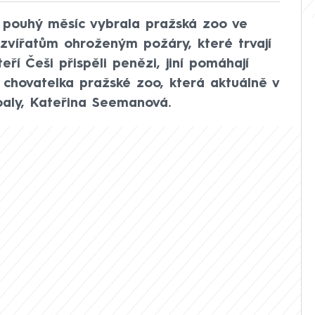
a pouhý měsíc vybrala pražská zoo ve
zvířatům ohroženým požáry, které trvají
ří Češi přispěli penězi, jiní pomáhají
i chovatelka pražské zoo, která aktuálně v
oaly, Kateřina Seemanová.