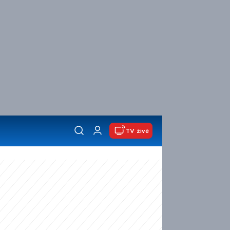
TV živě