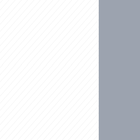
ideo
ní plné slz po 50 letech: Matku donutili dát d
ět spojil test DNA