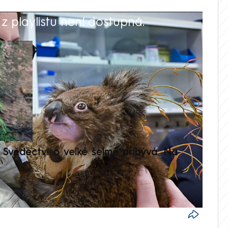
 playlistu není dostupná.
V
Svědectví o velké šelmě přibývá. Na
Setká
je op