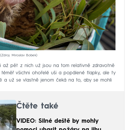
Zdroj: Miroslav Bobek
i až pět z nich už jsou na tom relativně zdravotně
téměř všichni ohořelé uši a popálené tlapky, ale ty
né a už se vlastně jenom čeká na to, aby se mohli
Čtěte také
VIDEO: Silné deště by mohly