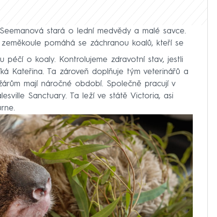
a Seemanová stará o lední medvědy a malé savce.
 zeměkoule pomáhá se záchranou koalů, kteří se
péčí o koaly. Kontrolujeme zdravotní stav, jestli
říká Kateřina. Ta zároveň doplňuje tým veterinářů a
ožárům mají náročné období. Společně pracují v
sville Sanctuary. Ta leží ve státě Victoria, asi
rne.