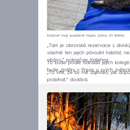
Koalové mají popálené tlapky
Zdroj: Jiří Bálek
„Tam je obrovská rezervace s divokým
vlastně ten jejich původní habitat, 
obživu,“ pokračuje Kateřina.
To bude podle odhadů jejích kolegů 
bude zpátky v Praze u svých zvířecí
„To víte, že by mě zajímalo, jak dop
probíhat,“ dodává.