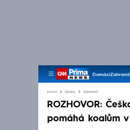
Domácí
Zahranič
Pořady
Domů
Zprávy
Zahraničí
ROZHOVOR: Češka
pomáhá koalům v A