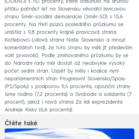
(OĽANO) s 19,1 procenty, které odsunulo na druhou
příčku patnáct let na Slovensku vévodící levicovou
stranu Směr-sociální demokracie (Směr-SD) s 15,6
procenty. Na třetí pozici posledního průzkumu se
umístila s 9,8 procenty krajně pravicová strana
Kotlebovci-Lidová strana Naše Slovensko a mnozí
komentátoři tvrdí, že tuto stranu by měli jít především
volit prvovoliči. Podle zmiňovaného průzkumu by se
do Národní rady měl dostat až neobvykle vysoký
počet sedmi stran. Uspět by měly i koalice nyní
neparlamentních stran Progresivní Slovensko/Spolu
(PS/Spolu) s podporou 9,4 procenta, opoziční strany
Jsme rodina (7,2 procenta) a Svoboda a solidarita (7
procent), jakož i nová strana Za lidi exprezidenta
Andreje Kisky (6,6 procenta).
Čtěte také