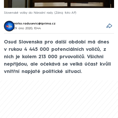
Slovenské volby do Národní rady
Zdroj: foto AP
mirko.radusevic@iprima.cz
29. úno 2020, 10:44
Osud Slovenska pro další období má dnes
v rukou 4 445 000 potenciálních voličů, z
nich je kolem 213 000 prvovoličů. Všichni
nepřijdou, ale očekává se velká účast kvůli
vnitřní napjaté politické situaci.