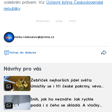
volebním právem. Viz
Ústavní listina Československé
republiky
.
Slovensko
volby
Smer
mirko.radusevic@iprima.cz
Vstup do diskuze
Návrhy pro vás
Žebříček nejhorších jídel světa.
Umístily se i tři české pokrmy, vévodí
skandinávská kuchyně
Sníh, jak ho neznáte: Jak rychle
padá i z čeho se skládá. A vločky
nejsou bílé