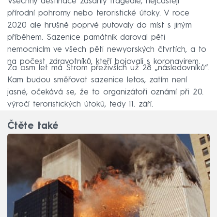
Všechny destinace zasáhly tragédie, nejčastěji
přírodní pohromy nebo teroristické útoky. V roce
2020 ale hrušně poprvé putovaly do míst s jiným
příběhem. Sazenice památník daroval pěti
nemocnicím ve všech pěti newyorských čtvrtích, a to
na počest zdravotníků, kteří bojovali s koronavirem.
Za osm let má Strom přeživších už 28 „následovníků“.
Kam budou směřovat sazenice letos, zatím není
jasné, očekává se, že to organizátoři oznámí při 20.
výročí teroristických útoků, tedy 11. září.
Čtěte také