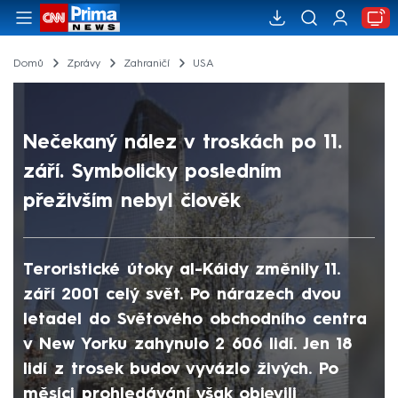
Domů
Zprávy
Zahraničí
USA
Nečekaný nález v troskách po 11.
září. Symbolicky posledním
přeživším nebyl člověk
Teroristické útoky al-Káidy změnily 11.
září 2001 celý svět. Po nárazech dvou
letadel do Světového obchodního centra
v New Yorku zahynulo 2 606 lidí. Jen 18
lidí z trosek budov vyvázlo živých. Po
měsíci prohledávání však objevili