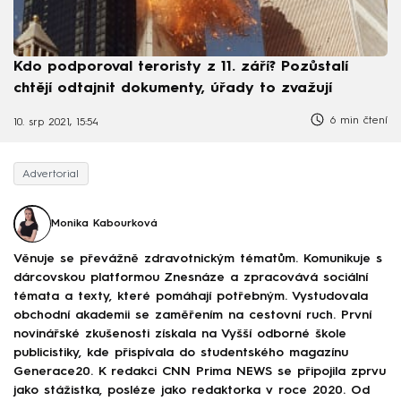
Kdo podporoval teroristy z 11. září? Pozůstalí
chtějí odtajnit dokumenty, úřady to zvažují
6 min čtení
10. srp 2021, 15:54
Advertorial
Monika Kabourková
Věnuje se převážně zdravotnickým tématům. Komunikuje s
dárcovskou platformou Znesnáze a zpracovává sociální
témata a texty, které pomáhají potřebným. Vystudovala
obchodní akademii se zaměřením na cestovní ruch. První
novinářské zkušenosti získala na Vyšší odborné škole
publicistiky, kde přispívala do studentského magazínu
Generace20. K redakci CNN Prima NEWS se připojila zprvu
jako stážistka, posléze jako redaktorka v roce 2020. Od