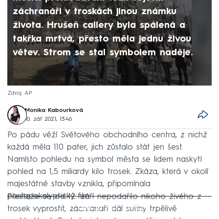
záchranáři v troskách jinou známku
života. Hrušeň callery byla spálená a
takřka mrtvá, přesto měla jednu živou
větev. Strom se stal symbolem naděje.
Zdroj: AP
Monika Kabourková
10. zář 2021, 13:46
Po pádu věží Světového obchodního centra, z nichž
každá měla 110 pater, jich zůstalo stát jen šest.
Namísto pohledu na symbol města se lidem naskytl
pohled na 1,5 miliardy kilo trosek. Zkáza, která v okolí
majestátné stavby vznikla, připomínala
postapokalyptický film.
Přestože se od 12. září nepodařilo nikoho živého z
Failed to fetch
trosek vyprostit, záchranáři dál sutiny trpělivě