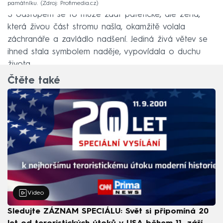
památníku.
Zdroj: Profimedia.cz
S odstupem se to může zdát patetické, ale žena,
která živou část stromu našla, okamžitě volala
záchranáře a zavládlo nadšení. Jediná živá větev se
ihned stala symbolem naděje, vypovídala o duchu
života.
Čtěte také
Video
Sledujte ZÁZNAM SPECIÁLU: Svět si připomíná 20