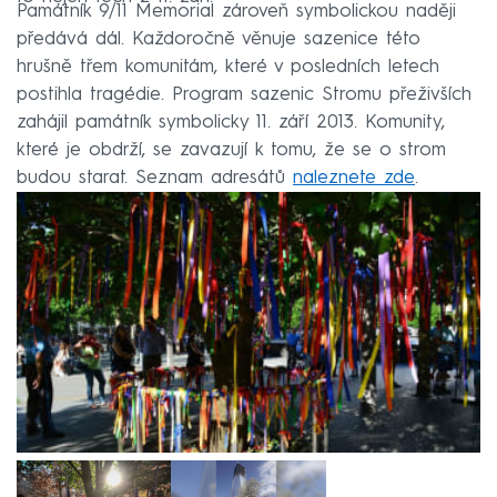
Památník 9/11 Memorial zároveň symbolickou naději
předává dál. Každoročně věnuje sazenice této
hrušně třem komunitám, které v posledních letech
postihla tragédie. Program sazenic Stromu přeživších
zahájil památník symbolicky 11. září 2013. Komunity,
které je obdrží, se zavazují k tomu, že se o strom
budou starat. Seznam adresátů
naleznete zde
.