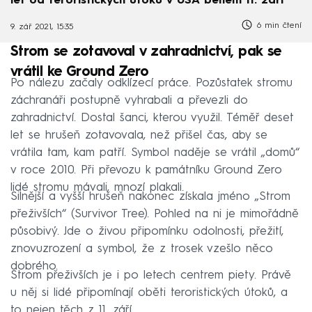
let od teroristických útoků v USA během 11. září
6 min čtení
9. zář 2021, 15:35
Strom se zotavoval v zahradnictví, pak se
vrátil ke Ground Zero
Po nálezu začaly odklízecí práce. Pozůstatek stromu
záchranáři postupně vyhrabali a převezli do
zahradnictví. Dostal šanci, kterou využil. Téměř deset
let se hrušeň zotavovala, než přišel čas, aby se
vrátila tam, kam patří. Symbol naděje se vrátil „domů“
v roce 2010. Při převozu k památníku Ground Zero
lidé stromu mávali, mnozí plakali.
Silnější a vyšší hrušeň nakonec získala jméno „Strom
přeživších“ (Survivor Tree). Pohled na ni je mimořádně
působivý. Jde o živou připomínku odolnosti, přežití,
znovuzrození a symbol, že z trosek vzešlo něco
dobrého.
Strom přeživších je i po letech centrem piety. Právě
u něj si lidé připomínají oběti teroristických útoků, a
to nejen těch z 11. září.