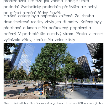
prohledávali. Protože jak známo, naděje umírá
poslední. Symbolicky posledním přeživším ale nebyl
po měsíci hledání žádný člověk.
Hrušeň callery byla naprosto zničená. Ze zhruba
desetimetrové rostliny zbyly jen tři metry. Kořeny byly
přetrhané a kmen měla poškozený, popálený a
odřený. V podstatě šlo o mrtvý strom. Přesto z trosek
vyčnívala větev, která měla zelené listy.
Strom přeživších v New Yorku vyfotografován 11. srpna 2011 u vznikajícího