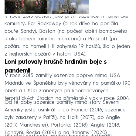
V roce 2013 dostaly jako první sazenice tři americké
komunity: Far Rockaway (o rok dříve ho poničila
bouře Sandy), Boston (na počest obětí bombového
útoku během tamního maratonu) a Prescott (při
požáru na Yarnell Hill zahynulo 19 hasičů, šlo o jeden
z nejhorších požárů v historii USA).
Loni putovaly hrušně hrdinům boje s
pandemií
V roce 2015 zamířily sazenice poprvé mimo USA.
Madridu ve Španělsku byly věnovány na památku 190
obětí a 1 800 zraněných při koordinovaných
teroristických útocích na příměstský vlak v roce 2004.
Od té doby sazenice zamířily mimo státy Severní
Ameriky ještě osmkrát – do Francie (2016, sazenice
byly zasazeny v Paříži), na Haiti (2017), do Anglie
(2017, Manchester), Portorika (2018), Anglie (2018,
Londýn), Řecka (2019) a na Bahamy (2020).