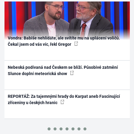
Vondra: Babiše nehlídáte, ale svítíte mu na uplácení voličů.
Čekal jsem od vás víc, řekl Gregor
Nebeská podívaná nad Českem se blíží. Působivé zatmění
Slunce doplní meteorická show
REPORTÁŽ: Za tajemnými hrady do Karpat aneb Fascinující
zříceniny u českých hranic