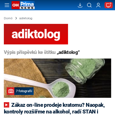
Domů
adiktolog
adiktolog
Výpis příspěvků ke štítku
„adiktolog“
7 fotografií
Zákaz on-line prodeje kratomu? Naopak,
kontroly rozšiřme na alkohol, radí STAN i