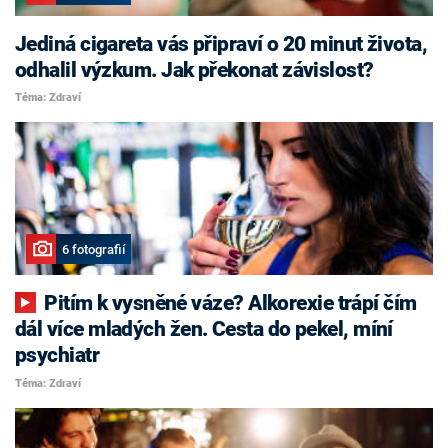
Jediná cigareta vás připraví o 20 minut života,
odhalil výzkum. Jak překonat závislost?
Téma: Zdraví
6 fotografií
Pitím k vysněné váze? Alkorexie trápí čím
dál více mladých žen. Cesta do pekel, míní
psychiatr
Téma: Zdraví