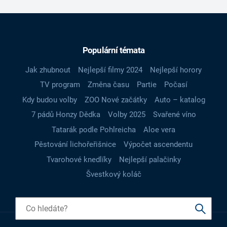
Populární témata
Jak zhubnout
Nejlepší filmy 2024
Nejlepší horory
TV program
Změna času
Partie
Počasí
Kdy budou volby
ZOO Nové začátky
Auto – katalog
7 pádů Honzy Dědka
Volby 2025
Svařené víno
Tatarák podle Pohlreicha
Aloe vera
Pěstování lichořeřišnice
Výpočet ascendentu
Tvarohové knedlíky
Nejlepší palačinky
Švestkový koláč