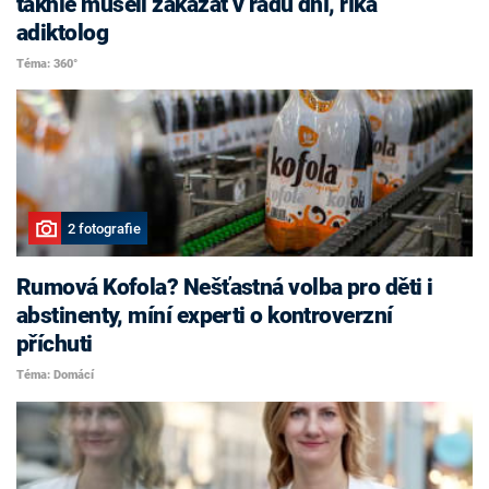
takhle museli zakázat v řádu dní, říká
adiktolog
Téma: 360°
2 fotografie
Rumová Kofola? Nešťastná volba pro děti i
abstinenty, míní experti o kontroverzní
příchuti
Téma: Domácí