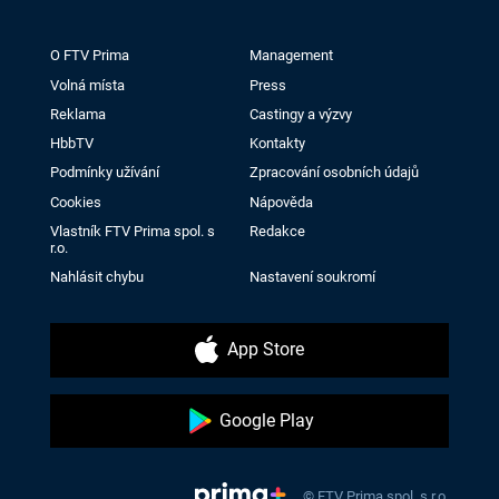
O FTV Prima
Management
Volná místa
Press
Reklama
Castingy a výzvy
HbbTV
Kontakty
Podmínky užívání
Zpracování osobních údajů
Cookies
Nápověda
Vlastník FTV Prima spol. s
Redakce
r.o.
Nahlásit chybu
Nastavení soukromí
App Store
Google Play
© FTV Prima spol. s r.o.