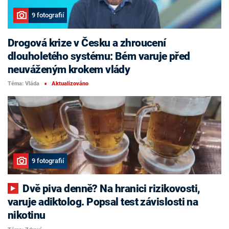
9 fotografií
Drogová krize v Česku a zhroucení
dlouholetého systému: Bém varuje před
neuváženým krokem vlády
Téma: Vláda
Aktualizováno
■
9 fotografií
Dvě piva denně? Na hranici rizikovosti,
varuje adiktolog. Popsal test závislosti na
nikotinu