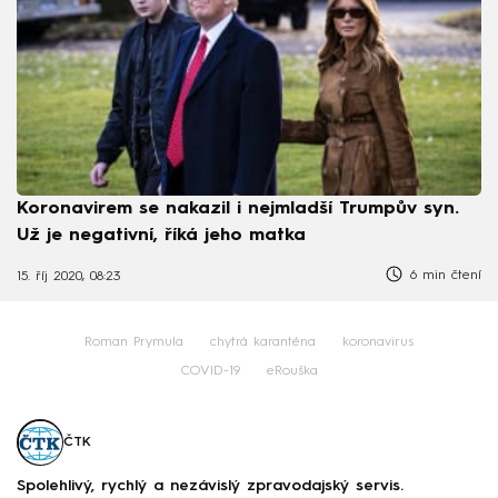
Koronavirem se nakazil i nejmladší Trumpův syn.
Už je negativní, říká jeho matka
6 min čtení
15. říj 2020, 08:23
Roman Prymula
chytrá karanténa
koronavirus
COVID-19
eRouška
ČTK
Spolehlivý, rychlý a nezávislý zpravodajský servis.