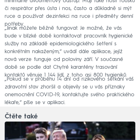
minimálně dvoumetrový odstup. Mají také nosit roušku
či respirátor přes ústa i nos, často a důkladně si mýt
ruce a používat dezinfekci na ruce i předměty denní
potřeby.
„Jinak můžete běžně fungovat. Je možné, že vás
bude v blízké době kontaktovat pracovník hygienické
služby na základě epidemiologického šetření s
konkrétním nakaženým,“ uvádí dále aplikace, jejíž
nová verze funguje od poloviny září. V současné
době se podle dat Chytré karantény trasování
kontaktů věnuje 1 144 lidí, z toho asi 800 hygieniků.
„Pokud se v průběhu 14 dní od rizikového setkání váš
zdravotní stav zhoršil a objevily se u vás příznaky
onemocnění COVID-19, kontaktujte svého praktického
lékaře,“ píše se v aplikaci.
Čtěte také