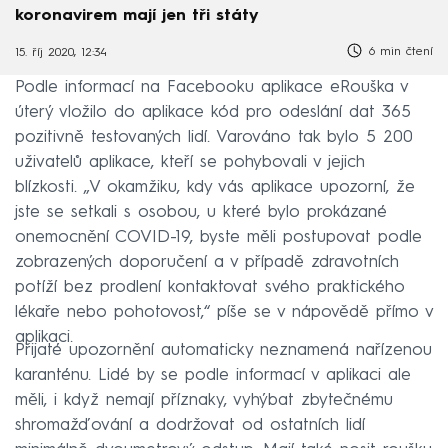
koronavirem mají jen tři státy
6 min čtení
15. říj 2020, 12:34
Podle informací na Facebooku aplikace eRouška v
úterý vložilo do aplikace kód pro odeslání dat 365
pozitivně testovaných lidí. Varováno tak bylo 5 200
uživatelů aplikace, kteří se pohybovali v jejich
blízkosti. „V okamžiku, kdy vás aplikace upozorní, že
jste se setkali s osobou, u které bylo prokázané
onemocnění COVID-19, byste měli postupovat podle
zobrazených doporučení a v případě zdravotních
potíží bez prodlení kontaktovat svého praktického
lékaře nebo pohotovost,“ píše se v nápovědě přímo v
aplikaci.
Přijaté upozornění automaticky neznamená nařízenou
karanténu. Lidé by se podle informací v aplikaci ale
měli, i když nemají příznaky, vyhýbat zbytečnému
shromažďování a dodržovat od ostatních lidí