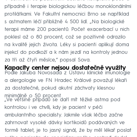
případně i terapie biologickou léčbou monoklonálními
protilátkami. Ve Fakultní nemocnici Brno se například
s astmatem léčí přibližně 4 500 lidí. „Na biologické
terapii máme 200 pacientů. Počet exacerbací u nich
poklesl až o 80 procent, což se pozitivně odrazilo
na kvalitě jejich života. Léky si pacienti aplikují doma
injekcí do podkoží a k nám jezdí na kontroly jednou
za tři až čtyři měsíce,“ popsal Sova.
Kapacity center nejsou dostatečně využity
Podle Jakuba Novosada z Ústavu klinické imunologie
a alergologie ve FN Hradec Králové považují lékaři
za dostatečné, pokud akutní záchvaty klesnou
minimálně o 50 procent.
„Ve většině případů se daří mít těžké astma pod
kontrolou i ve chvíli, kdy je pacient v péči
ambulantního specialisty. Jakmile však léčba začne
zahrnovat vysoké dávky kortikoidů podávaných ve
formě tablet, je to jasný signál, že by měl lékař poslat