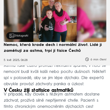
5
fotografií
Nemoc, která krade dech i normální život. Lidé ji
zaměňují za astma, trpí jí tisíce Čechů
6 min čtení
5. kvě 2025, 06:28
Astma také často provází nekvalitní spánek, v noci se
nemocní budí kvůli kašli nebo pocitu dušnosti. Někteří
spí v polosedě, aby se jim lépe dýchalo. Dle expertů
obvykle provází záchvaty panika a úzkost.
V Česku žijí statisíce astmatiků
V případě, kdy člověk s těžkým astmatem dostane
záchvat, prožívá silně nepříjemné chvíle. Pacienti s
tímto chronickým onemocněním dýchacích cest