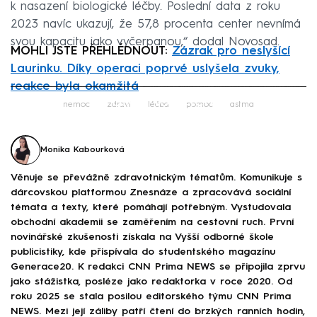
k nasazení biologické léčby. Poslední data z roku
2023 navíc ukazují, že 57,8 procenta center nevnímá
svou kapacitu jako vyčerpanou,“ dodal Novosad.
MOHLI JSTE PŘEHLÉDNOUT:
Zázrak pro neslyšící
Laurinku. Díky operaci poprvé uslyšela zvuky,
reakce byla okamžitá
Failed to fetch
nemoc
zdraví
léčba
pomoc
astma
Monika Kabourková
Věnuje se převážně zdravotnickým tématům. Komunikuje s
dárcovskou platformou Znesnáze a zpracovává sociální
témata a texty, které pomáhají potřebným. Vystudovala
obchodní akademii se zaměřením na cestovní ruch. První
novinářské zkušenosti získala na Vyšší odborné škole
publicistiky, kde přispívala do studentského magazínu
Generace20. K redakci CNN Prima NEWS se připojila zprvu
jako stážistka, posléze jako redaktorka v roce 2020. Od
roku 2025 se stala posilou editorského týmu CNN Prima
NEWS. Mezi její záliby patří čtení do brzkých ranních hodin,