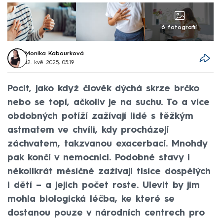
6 fotografií
Monika Kabourková
12. kvě 2025, 05:19
Pocit, jako když člověk dýchá skrze brčko
nebo se topí, ačkoliv je na suchu. To a více
obdobných potíží zažívají lidé s těžkým
astmatem ve chvíli, kdy procházejí
záchvatem, takzvanou exacerbací. Mnohdy
pak končí v nemocnici. Podobné stavy i
několikrát měsíčně zažívají tisíce dospělých
i dětí – a jejich počet roste. Ulevit by jim
mohla biologická léčba, ke které se
dostanou pouze v národních centrech pro