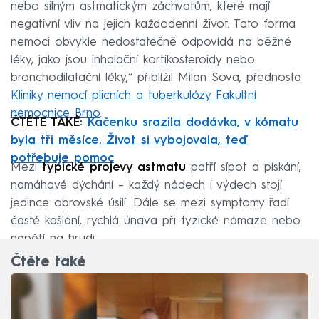
nebo silným astmatickým záchvatům, které mají
negativní vliv na jejich každodenní život. Tato forma
nemoci obvykle nedostatečně odpovídá na běžné
léky, jako jsou inhalační kortikosteroidy nebo
bronchodilatační léky,“ přiblížil Milan Sova, přednosta
Kliniky nemocí plicních a tuberkulózy Fakultní
nemocnice Brno
.
ČTĚTE TAKÉ:
Kačenku srazila dodávka, v kómatu
byla tři měsíce. Život si vybojovala, teď
potřebuje pomoc
Mezi
typické projevy astmatu
patří sípot a pískání,
namáhavé dýchání – každý nádech i výdech stojí
jedince obrovské úsilí. Dále se mezi symptomy řadí
časté kašlání, rychlá únava při fyzické námaze nebo
napětí na hrudi.
Čtěte také