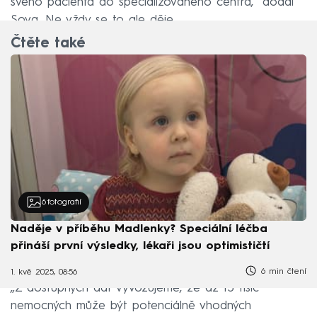
svého pacienta do specializovaného centra,“ dodal
Sova. Ne vždy se to ale děje.
Čtěte také
6
fotografií
Naděje v příběhu Madlenky? Speciální léčba
přináší první výsledky, lékaři jsou optimističtí
6 min čtení
1. kvě 2025, 08:56
„Z dostupných dat vyvozujeme, že až 15 tisíc
nemocných může být potenciálně vhodných