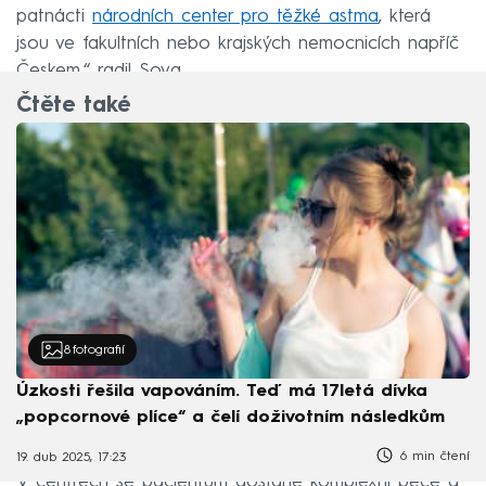
patnácti
národních center pro těžké astma
, která
jsou ve fakultních nebo krajských nemocnicích napříč
Českem,“ radil Sova.
Čtěte také
8
fotografií
Úzkosti řešila vapováním. Teď má 17letá dívka
„popcornové plíce“ a čelí doživotním následkům
6 min čtení
19. dub 2025, 17:23
V centrech se pacientům dostane komplexní péče a