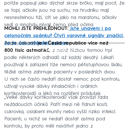
potíže popisují jako dýchat skrze brčko; mají pocit, že
se topí, ačkoliv jsou na suchu; na hrudníku mají
nesnesitelnou tíži; cítí se jako na maratonu, ačkoliv
sedí a mnohdy mívají černo před očima.
MOHLI JSTE PŘEHLÉDNOUT:
Jste unaveni i po
celonočním spánku? Čtyři varovné signály značící,
že je čas vyhledat pomoc
Podle odhadů
je v České republice více než
Failed to fetch
800 tisíc astmatiků
, z nichž těžkou formou trpí
podle některých odhadů až každý desátý. Lékaři
používají k zařazení tíže nemoci pětistupňovou škálu,
těžké astma zahrnuje pacienty v posledních dvou.
U nich se často nedaří dostat nemoc pod kontrolu,
užívají vysoké dávky inhalačních i orálních
kortikosteroidů a léků na rozšíření průdušek.
„Velké dávky kortikosteroidů však provází řada
nežádoucích účinků. Patří mezi ně řídnutí kostí,
cukrovka, oslabení imunity nebo vyšší riziko infekcí.
Pacienti, u nichž se nedaří dostat astma pod
kontrolu, by proto měli navštívit jedno z