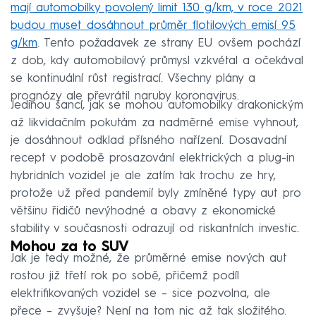
mají automobilky povolený limit 130 g/km, v roce 2021
budou muset dosáhnout průměr flotilových emisí 95
g/km
. Tento požadavek ze strany EU ovšem pochází
z dob, kdy automobilový průmysl vzkvétal a očekával
se kontinuální růst registrací. Všechny plány a
prognózy ale převrátil naruby koronavirus.
Jedinou šancí, jak se mohou automobilky drakonickým
až likvidačním pokutám za nadměrné emise vyhnout,
je dosáhnout odklad přísného nařízení. Dosavadní
recept v podobě prosazování elektrických a plug-in
hybridních vozidel je ale zatím tak trochu ze hry,
protože už před pandemií byly zmíněné typy aut pro
většinu řidičů nevýhodné a obavy z ekonomické
stability v současnosti odrazují od riskantních investic.
Mohou za to SUV
Jak je tedy možné, že průměrné emise nových aut
rostou již třetí rok po sobě, přičemž podíl
elektrifikovaných vozidel se – sice pozvolna, ale
přece – zvyšuje? Není na tom nic až tak složitého.