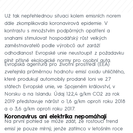
Už tak nepřehlednou situaci kolem emisních norem
dále zkomplikovala koronavirová epidemie. V
kontrastu s množstvím podpůrných opatření a
snahami stimulovat hospodářský růst velkých
zaměstnavatelů podle výrobců aut zaráží
odhodlanost Evropské unie neustoupit z požadavku
plnit přísné ekologické normy pro osobní auta.
Evropská agentura pro životní prostředí (EEA)
zveřejnila průměrnou hodnotu emisí oxidu uhličitého,
které produkují automobily prodané loni ve 27
státech Evropské unie, ve Spojeném království, v
Norsku a na Islandu. Údaj 122,4 g/km CO2 za rok
2019 představuje nárůst o 1,6 g/km oproti roku 2018
a o 3,6 g/km oproti roku 2017.
Koronavirus ani elektrika nepomáhají
Na první pohled se může zdát, že rostoucí trend
emisí je pouze mírný, jenže zatímco v letošním roce