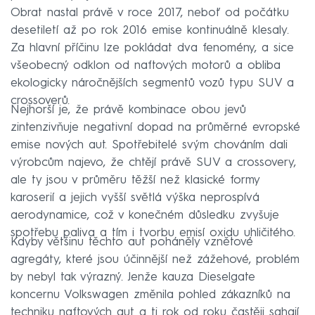
Obrat nastal právě v roce 2017, neboť od počátku
desetiletí až po rok 2016 emise kontinuálně klesaly.
Za hlavní příčinu lze pokládat dva fenomény, a sice
všeobecný odklon od naftových motorů a obliba
ekologicky náročnějších segmentů vozů typu SUV a
crossoverů.
Nejhorší je, že právě kombinace obou jevů
zintenzivňuje negativní dopad na průměrné evropské
emise nových aut. Spotřebitelé svým chováním dali
výrobcům najevo, že chtějí právě SUV a crossovery,
ale ty jsou v průměru těžší než klasické formy
karoserií a jejich vyšší světlá výška neprospívá
aerodynamice, což v konečném důsledku zvyšuje
spotřebu paliva a tím i tvorbu emisí oxidu uhličitého.
Kdyby většinu těchto aut poháněly vznětové
agregáty, které jsou účinnější než zážehové, problém
by nebyl tak výrazný. Jenže kauza Dieselgate
koncernu Volkswagen změnila pohled zákazníků na
techniku ​​naftových aut a ti rok od roku častěji sahají