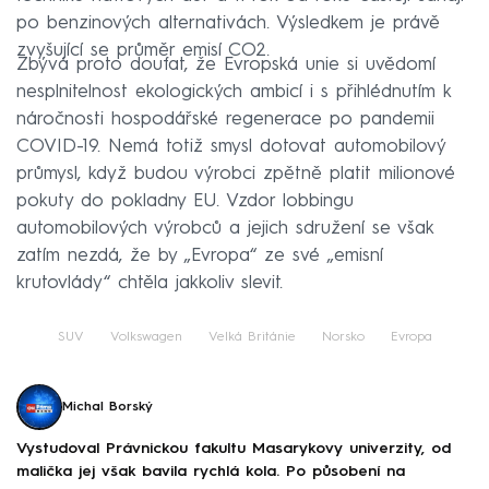
po benzinových alternativách. Výsledkem je právě
zvyšující se průměr emisí CO2.
Zbývá proto doufat, že Evropská unie si uvědomí
nesplnitelnost ekologických ambicí i s přihlédnutím k
náročnosti hospodářské regenerace po pandemii
COVID-19. Nemá totiž smysl dotovat automobilový
průmysl, když budou výrobci zpětně platit milionové
pokuty do pokladny EU. Vzdor lobbingu
automobilových výrobců a jejich sdružení se však
zatím nezdá, že by „Evropa“ ze své „emisní
krutovlády“ chtěla jakkoliv slevit.
SUV
Volkswagen
Velká Británie
Norsko
Evropa
Michal Borský
Vystudoval Právnickou fakultu Masarykovy univerzity, od
malička jej však bavila rychlá kola. Po působení na