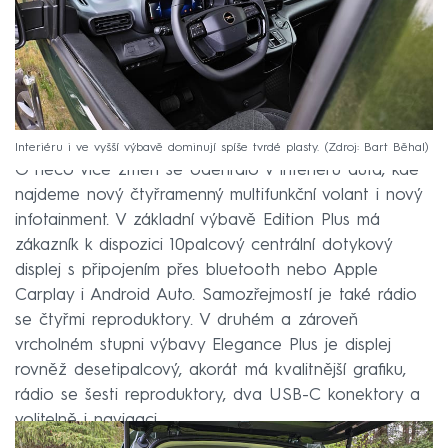
Interiéru i ve vyšší výbavě dominují spíše tvrdé plasty.
Zdroj: Bart Běhal
O něco více změn se odehrálo v interiéru auta, kde
najdeme nový čtyřramenný multifunkční volant i nový
infotainment. V základní výbavě Edition Plus má
zákazník k dispozici 10palcový centrální dotykový
displej s připojením přes bluetooth nebo Apple
Carplay i Android Auto. Samozřejmostí je také rádio
se čtyřmi reproduktory. V druhém a zároveň
vrcholném stupni výbavy Elegance Plus je displej
rovněž desetipalcový, akorát má kvalitnější grafiku,
rádio se šesti reproduktory, dva USB-C konektory a
volitelně i navigaci.