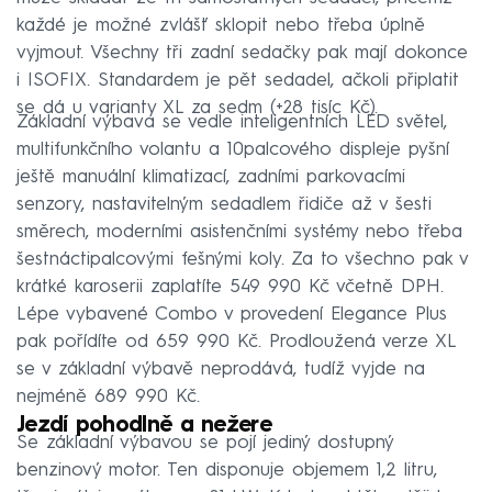
každé je možné zvlášť sklopit nebo třeba úplně
vyjmout. Všechny tři zadní sedačky pak mají dokonce
i ISOFIX. Standardem je pět sedadel, ačkoli připlatit
se dá u varianty XL za sedm (+28 tisíc Kč).
Základní výbava se vedle inteligentních LED světel,
multifunkčního volantu a 10palcového displeje pyšní
ještě manuální klimatizací, zadními parkovacími
senzory, nastavitelným sedadlem řidiče až v šesti
směrech, moderními asistenčními systémy nebo třeba
šestnáctipalcovými fešnými koly. Za to všechno pak v
krátké karoserii zaplatíte 549 990 Kč včetně DPH.
Lépe vybavené Combo v provedení Elegance Plus
pak pořídíte od 659 990 Kč. Prodloužená verze XL
se v základní výbavě neprodává, tudíž vyjde na
nejméně 689 990 Kč.
Jezdí pohodlně a nežere
Se základní výbavou se pojí jediný dostupný
benzinový motor. Ten disponuje objemem 1,2 litru,