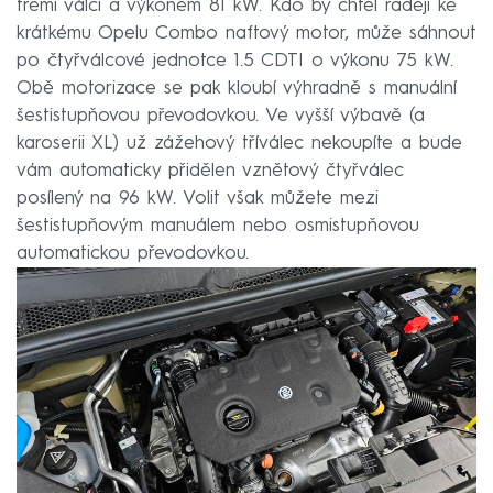
třemi válci a výkonem 81 kW. Kdo by chtěl raději ke
krátkému Opelu Combo naftový motor, může sáhnout
po čtyřválcové jednotce 1.5 CDTI o výkonu 75 kW.
Obě motorizace se pak kloubí výhradně s manuální
šestistupňovou převodovkou. Ve vyšší výbavě (a
karoserii XL) už zážehový tříválec nekoupíte a bude
vám automaticky přidělen vznětový čtyřválec
posílený na 96 kW. Volit však můžete mezi
šestistupňovým manuálem nebo osmistupňovou
automatickou převodovkou.