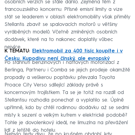
osobních verzích se stále dařilo. Zejména těm z
francouzského koncernu. Přísné emisní limity a vize
stát se leaderem v oblasti elektromobility však přiměly
Stellantis zbavit se spalovacích motorů u většiny
vyráběných modelů. Včetně zmíněných osobních
dodávek, které na to nakonec doplatily vůbec
nejvíce.
K TÉMATU:
Elektromobil za 400 tisíc koupíte i v
Česku. Kupodivu není čínský, ale evropský
Po stáhnutí benzinových i naftových motorizací z
Berlinga, Partneru i Comba se jejich prodeje okamžitě
propadly a veškerou poptávku převzala Toyota
Proace City Verso sdílející základy právě s
koncernovým trojlístkem. Ta se je totiž na rozdíl od
Stellantisu rozhodla ponechat a vyplatilo se. Úplně
upřímně, kdo by chtěl rodinnou dodávku až se sedmi
místy k sezení a velkým kufrem v elektrické podobě?
Tohle je dovolenkový ideál, ne limuzína na převážení
lidí z letiště do hotelu.
Nebylo tedy divu, že po krušném období, kdy