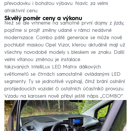
převodovku i bohatou výbavu. Navíc za velmi
atraktivní cenu.
Skvělý poměr ceny a výkonu
Než se ale vrhneme na samotné první dojmy z jízdy,
pojďme si projít změny udané v rámci nedávné
modernizace. Combo páté generace se může nově
pochlubit maskou Opel Vizor, kterou aktuálně mají už
všechny novodobé modely s bleskem ve znaku. Další
velmi vítanou změnou je instalace
takzvaných IntelliLux LED Matrix dálkových
světlometů se čtrnácti samostatně ovládanými LED
segmenty. Ty se jednotlivě vypínají, čímž brání oslnění
protijedoucích vozidel či ostatních účastníků provozu.
Vzadu na karoserii nově přibyl ještě nápis „COMBO“.