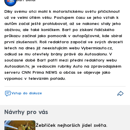
Bart Běhal
Díky svému otci mohl k motoristickému světu přičichnout
už ve velmi útlém věku. Postupem času se jeho vztah k
autům začal ještě prohlubovat, až se nakonec staly jeho
obživou, ale také koníčkem. Bart po získaní řidičského
průkazu začínal jako pomocník v autopůjčovně, kde sbíral
první zkušenosti. Roli redaktora započal ve svých dvaceti
letech na dnes již neexistujícím webu Vybermiauto.cz,
odkud se mu otevřely brány právě do Autosalonu. V
současné době Bart patří mezi přední redaktory webu
Autosalon.tv, je vedoucím rubriky Auto na zpravodajském
serveru CNN Prima NEWS a občas se objevuje jako
výpomoc v televizním pořadu.
Vstup do diskuze
Návrhy pro vás
Žebříček nejhorších jídel světa.