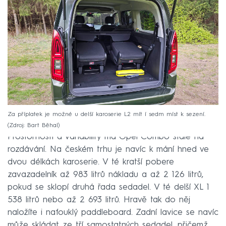
Za příplatek je možné u delší karoserie L2 mít í sedm míst k sezení.
Zdroj: Bart Běhal
Prostornosti a variability má Opel Combo stále na
rozdávání. Na českém trhu je navíc k mání hned ve
dvou délkách karoserie. V té kratší pobere
zavazadelník až 983 litrů nákladu a až 2 126 litrů,
pokud se sklopí druhá řada sedadel. V té delší XL 1
538 litrů nebo až 2 693 litrů. Hravě tak do něj
naložíte i nafouklý paddleboard. Zadní lavice se navíc
může skládat ze tří samostatných sedadel, přičemž