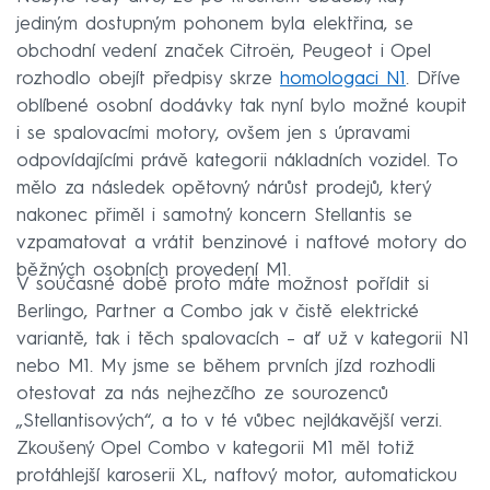
jediným dostupným pohonem byla elektřina, se
obchodní vedení značek Citroën, Peugeot i Opel
rozhodlo obejít předpisy skrze
homologaci N1
. Dříve
oblíbené osobní dodávky tak nyní bylo možné koupit
i se spalovacími motory, ovšem jen s úpravami
odpovídajícími právě kategorii nákladních vozidel. To
mělo za následek opětovný nárůst prodejů, který
nakonec přiměl i samotný koncern Stellantis se
vzpamatovat a vrátit benzinové i naftové motory do
běžných osobních provedení M1.
V současné době proto máte možnost pořídit si
Berlingo, Partner a Combo jak v čistě elektrické
variantě, tak i těch spalovacích – ať už v kategorii N1
nebo M1. My jsme se během prvních jízd rozhodli
otestovat za nás nejhezčího ze sourozenců
„Stellantisových“, a to v té vůbec nejlákavější verzi.
Zkoušený Opel Combo v kategorii M1 měl totiž
protáhlejší karoserii XL, naftový motor, automatickou