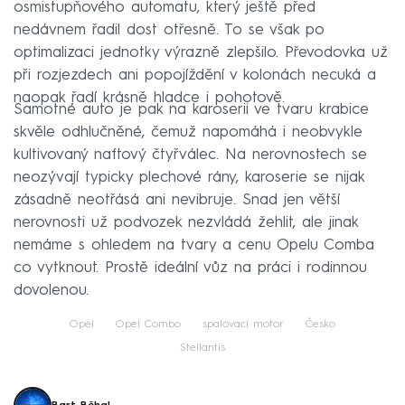
osmistupňového automatu, který ještě před
nedávnem řadil dost otřesně. To se však po
optimalizaci jednotky výrazně zlepšilo. Převodovka už
při rozjezdech ani popojíždění v kolonách necuká a
naopak řadí krásně hladce i pohotově.
Samotné auto je pak na karoserii ve tvaru krabice
skvěle odhlučněné, čemuž napomáhá i neobvykle
kultivovaný naftový čtyřválec. Na nerovnostech se
neozývají typicky plechové rány, karoserie se nijak
zásadně neotřásá ani nevibruje. Snad jen větší
nerovnosti už podvozek nezvládá žehlit, ale jinak
nemáme s ohledem na tvary a cenu Opelu Comba
co vytknout. Prostě ideální vůz na práci i rodinnou
dovolenou.
Opel
Opel Combo
spalovací motor
Česko
Stellantis