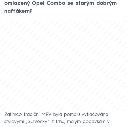
omlazený Opel Combo se starým dobrým
nafťákem?
Zatímco tradiční MPV byla pomalu vytlačována
stylovými „SUVéčky“ z trhu, malým dodávkám v