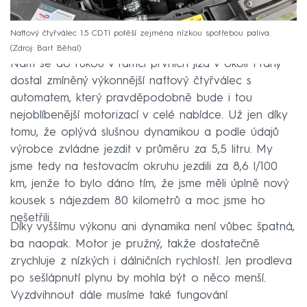
Naftový čtyřválec 1.5 CDTI potěší zejména nízkou spotřebou paliva.
Zdroj: Bart Běhal
Nám se do rukou v rámci prvních jízd v okolí Prahy
dostal zmíněný výkonnější naftový čtyřválec s
automatem, který pravděpodobně bude i tou
nejoblíbenější motorizací v celé nabídce. Už jen díky
tomu, že oplývá slušnou dynamikou a podle údajů
výrobce zvládne jezdit v průměru za 5,5 litru. My
jsme tedy na testovacím okruhu jezdili za 8,6 l/100
km, jenže to bylo dáno tím, že jsme měli úplně nový
kousek s nájezdem 80 kilometrů a moc jsme ho
nešetřili.
Díky vyššímu výkonu ani dynamika není vůbec špatná,
ba naopak. Motor je pružný, takže dostatečně
zrychluje z nízkých i dálničních rychlostí. Jen prodleva
po sešlápnutí plynu by mohla být o něco menší.
Vyzdvihnout dále musíme také fungování