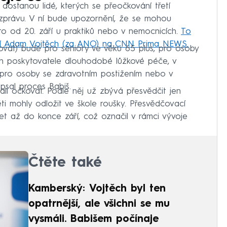
í dostanou lidé, kterých se přeočkování třetí
zprávu. V ní bude upozornění, že se mohou
to od 20. září u praktiků nebo v nemocnicích.
To
ictví Adam Vojtěch (za ANO) na CNN Prima NEWS.
vat) bude pro seniory ve věku 65 plus, pro osoby
ch poskytovatele dlouhodobé lůžkové péče, v
pro osoby se zdravotním postižením nebo v
psal proces Babiš.
ali očkovat. Podle něj už zbývá přesvědčit jen
ěti mohly odložit ve škole roušky. Přesvědčovací
t až do konce září, což označil v rámci vývoje
Čtěte také
Kamberský: Vojtěch byl ten
opatrnější, ale všichni se mu
vysmáli. Babišem počínaje