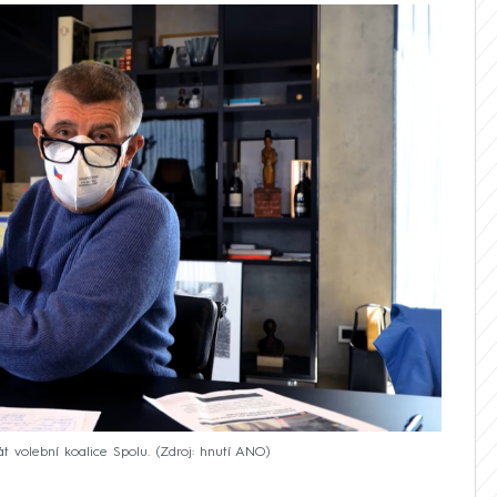
t volební koalice Spolu.
Zdroj: hnutí ANO