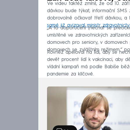
Ve videu taktéž zmínil, že od 10. zář
dávkou bude týkat, informační SMS 
dobrovolně očkovat třetí dávkou, a 
samé již avizoval ministr zdravotn
„A to doporučení (nechat se přeočko
umístěné ve zdravotnických zařízení
domovech pro seniory, v domovech 
domovech se zvláštním režimem,“ po
Rovněž apeloval na lidi, aby se nech
devět procent lidí k vakcinaci, aby d
vládní kampaň má podle Babiše běže
pandemie za klíčové.