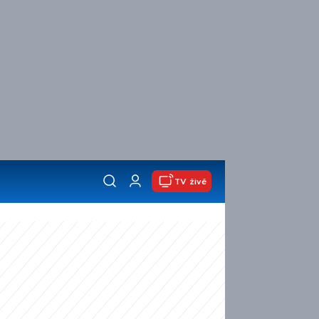
TV živě