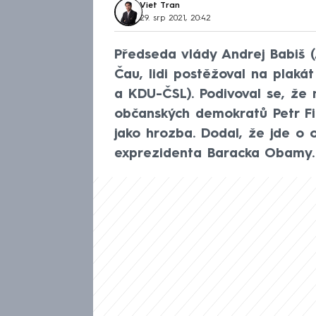
Viet Tran
29. srp 2021, 20:42
Předseda vlády Andrej Babiš 
Čau, lidi postěžoval na plaká
a KDU-ČSL). Podivoval se, že 
občanských demokratů Petr Fia
jako hrozba. Dodal, že jde o
exprezidenta Baracka Obamy.