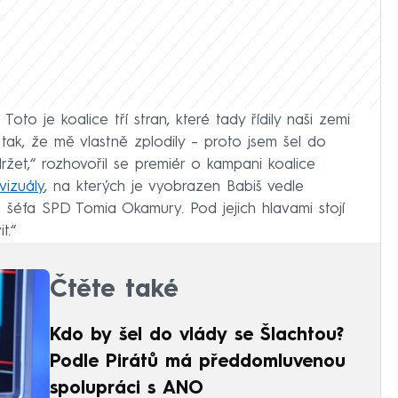
Toto je koalice tří stran, které tady řídily naši zemi
tak, že mě vlastně zplodily – proto jsem šel do
ržet,“ rozhovořil se premiér o kampani koalice
vizuály
, na kterých je vyobrazen Babiš vedle
 šéfa SPD Tomia Okamury. Pod jejich hlavami stojí
t.“
Čtěte také
Kdo by šel do vlády se Šlachtou?
Podle Pirátů má předdomluvenou
spolupráci s ANO