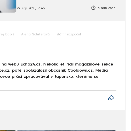
6 min čtení
29. srp 2021, 16:46
ej Babiš
Alena Schillerová
státní rozpočet
r na webu Echo24.cz. Několik let řídil magazínové sekce
rce.cz, poté spoluzaložil občasník Cooldown.cz. Média
movou práci zpracovával v Japonsku, kterému se