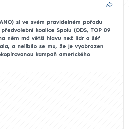
(ANO) si ve svém pravidelném pořadu
t předvolební koalice Spolu (ODS, TOP 09
na něm má větší hlavu než lídr a šéf
la, a nelíbilo se mu, že je vyobrazen
 okopírovanou kampaň amerického