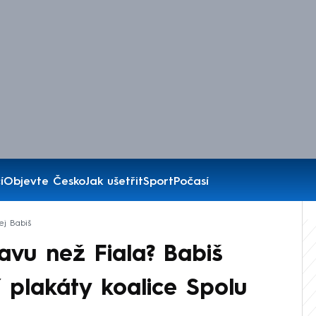
í
Objevte Česko
Jak ušetřit
Sport
Počasí
ej Babiš
avu než Fiala? Babiš
í plakáty koalice Spolu