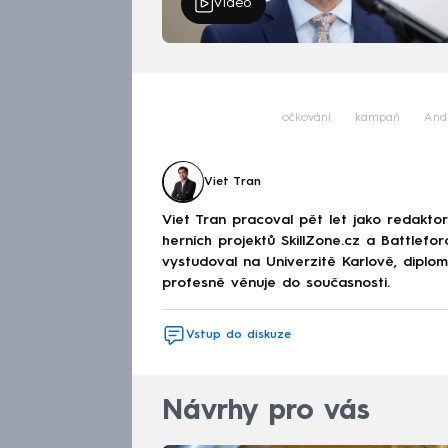
Video
očkování
kampaň
Andr
Viet Tran
Viet Tran pracoval pět let jako redakto
herních projektů SkillZone.cz a Battlefo
vystudoval na Univerzitě Karlově, diplo
profesně věnuje do současnosti.
Vstup do diskuze
Návrhy pro vás