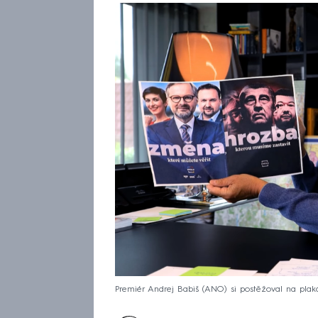
Premiér Andrej Babiš (ANO) si postěžoval na plaká