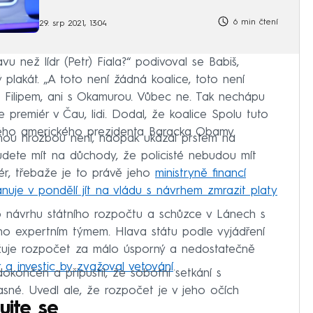
6 min čtení
29. srp 2021, 13:04
u než lídr (Petr) Fiala?“ podivoval se Babiš,
plakát. „A toto není žádná koalice, toto není
 Filipem, ani s Okamurou. Vůbec ne. Tak nechápu
se premiér v Čau, lidi. Dodal, že koalice Spolu tuto
ého amerického prezidenta Baracka Obamy.
nou hrozbou není, naopak ukázal prstem na
budete mít na důchody, že policisté nebudou mít
ér, třebaže je to právě jeho
ministryně financí
ánuje v pondělí jít na vládu s návrhem zmrazit platy
é o návrhu státního rozpočtu a schůzce v Lánech s
o expertním týmem. Hlava státu podle vyjádření
žuje rozpočet za málo úsporný a nedostatečně
a investic by zvažoval vetování
.
okončen a připustil, že sobotní setkání s
né. Uvedl ale, že rozpočet je v jeho očích
ujte se