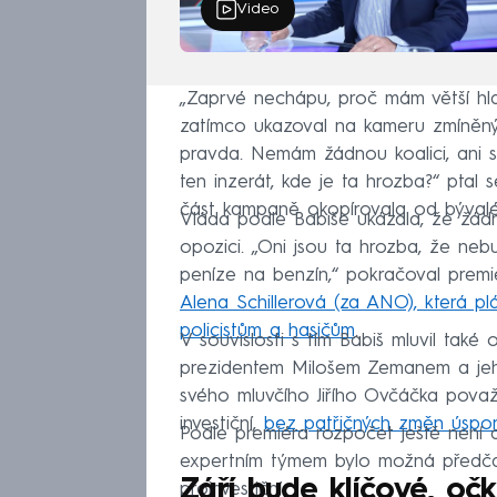
Video
„Zaprvé nechápu, proč mám větší hlav
zatímco ukazoval na kameru zmíněný 
pravda. Nemám žádnou koalici, ani s
ten inzerát, kde je ta hrozba?“ ptal 
část kampaně okopírovala od býval
Vláda podle Babiše ukázala, že žád
opozici. „Oni jsou ta hrozba, že ne
peníze na benzín,“ pokračoval premi
Alena Schillerová (za ANO), která pl
policistům a hasičům
.
V souvislosti s tím Babiš mluvil tak
prezidentem Milošem Zemanem a jeh
svého mluvčího Jiřího Ovčáčka pova
investiční,
bez patřičných změn úspor 
Podle premiéra rozpočet ještě není d
expertním týmem bylo možná předčas
Září bude klíčové, očk
proinvestiční.