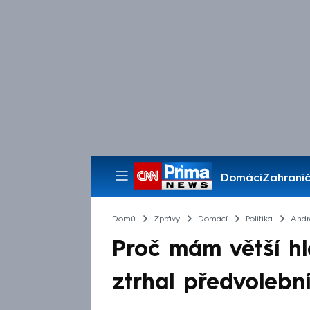
Domácí
Zahranič
Pořady
Domů
Zprávy
Domácí
Politika
Andr
Proč mám větší hl
ztrhal předvolebn