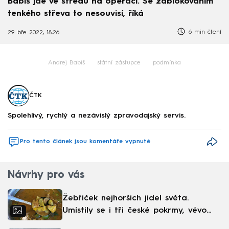
Babiš jde ve středu na operaci. Se zablokováním
tenkého střeva to nesouvisí, říká
6 min čtení
29. bře 2022, 18:26
Andrej Babiš
státní zástupce
podmínka
ČTK
Spolehlivý, rychlý a nezávislý zpravodajský servis.
Pro tento článek jsou komentáře vypnuté
Návrhy pro vás
Žebříček nejhorších jídel světa.
Umístily se i tři české pokrmy, vévodí
skandinávská kuchyně