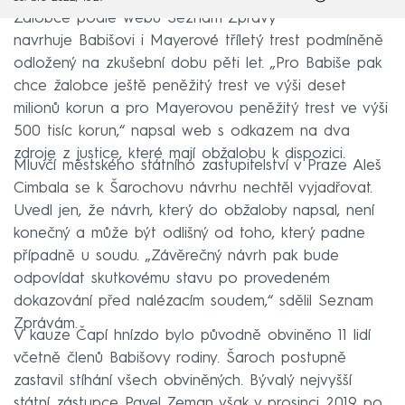
Žalobce podle webu Seznam Zprávy
navrhuje Babišovi i Mayerové tříletý trest podmíněně
odložený na zkušební dobu pěti let. „Pro Babiše pak
chce žalobce ještě peněžitý trest ve výši deset
milionů korun a pro Mayerovou peněžitý trest ve výši
500 tisíc korun,“ napsal web s odkazem na dva
zdroje z justice, které mají obžalobu k dispozici.
Mluvčí městského státního zastupitelství v Praze Aleš
Cimbala se k Šarochovu návrhu nechtěl vyjadřovat.
Uvedl jen, že návrh, který do obžaloby napsal, není
konečný a může být odlišný od toho, který padne
případně u soudu. „Závěrečný návrh pak bude
odpovídat skutkovému stavu po provedeném
dokazování před nalézacím soudem,“ sdělil Seznam
Zprávám.
V kauze Čapí hnízdo bylo původně obviněno 11 lidí
včetně členů Babišovy rodiny. Šaroch postupně
zastavil stíhání všech obviněných. Bývalý nejvyšší
státní zástupce Pavel Zeman však v prosinci 2019 po