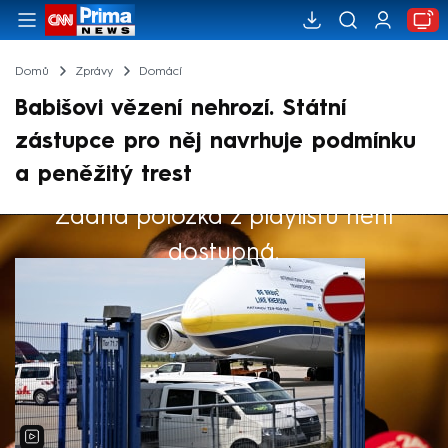
Domů
Zprávy
Domácí
Babišovi vězení nehrozí. Státní
zástupce pro něj navrhuje podmínku
a peněžitý trest
Žádná položka z playlistu není
Výběr redakce
dostupná.