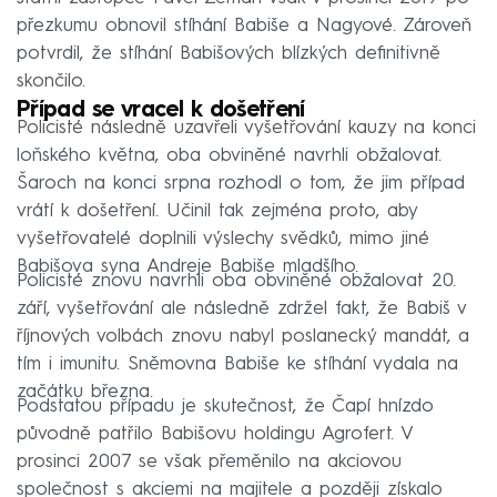
přezkumu obnovil stíhání Babiše a Nagyové. Zároveň
potvrdil, že stíhání Babišových blízkých definitivně
skončilo.
Případ se vracel k došetření
Policisté následně uzavřeli vyšetřování kauzy na konci
loňského května, oba obviněné navrhli obžalovat.
Šaroch na konci srpna rozhodl o tom, že jim případ
vrátí k došetření. Učinil tak zejména proto, aby
vyšetřovatelé doplnili výslechy svědků, mimo jiné
Babišova syna Andreje Babiše mladšího.
Policisté znovu navrhli oba obviněné obžalovat 20.
září, vyšetřování ale následně zdržel fakt, že Babiš v
říjnových volbách znovu nabyl poslanecký mandát, a
tím i imunitu. Sněmovna Babiše ke stíhání vydala na
začátku března.
Podstatou případu je skutečnost, že Čapí hnízdo
původně patřilo Babišovu holdingu Agrofert. V
prosinci 2007 se však přeměnilo na akciovou
společnost s akciemi na majitele a později získalo