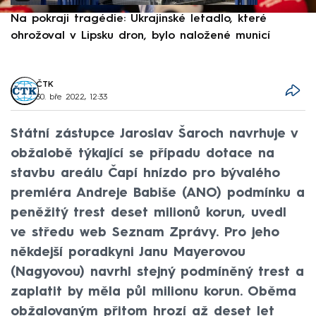
Na pokraji tragédie: Ukrajinské letadlo, které
P
ohrožoval v Lipsku dron, bylo naložené municí
e
ČTK
30. bře 2022, 12:33
Státní zástupce Jaroslav Šaroch navrhuje v
obžalobě týkající se případu dotace na
stavbu areálu Čapí hnízdo pro bývalého
premiéra Andreje Babiše (ANO) podmínku a
peněžitý trest deset milionů korun, uvedl
ve středu web Seznam Zprávy. Pro jeho
někdejší poradkyni Janu Mayerovou
(Nagyovou) navrhl stejný podmíněný trest a
zaplatit by měla půl milionu korun. Oběma
obžalovaným přitom hrozí až deset let