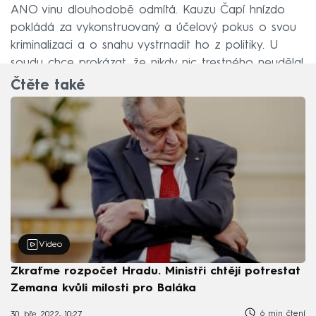
ANO vinu dlouhodobě odmítá. Kauzu Čapí hnízdo
pokládá za vykonstruovaný a účelový pokus o svou
kriminalizaci a o snahu vystrnadit ho z politiky. U
soudu chce prokázat, že nikdy nic trestného neudělal.
Čtěte také
Video
Zkraťme rozpočet Hradu. Ministři chtějí potrestat
Zemana kvůli milosti pro Baláka
6 min čtení
30. bře 2022, 10:27