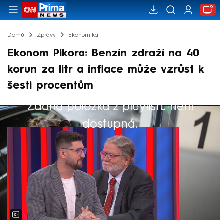
Domů
Zprávy
Ekonomika
Ekonom Pikora: Benzín zdraží na 40
korun za litr a inflace může vzrůst k
šesti procentům
Žádná položka z playlistu není
Výběr redakce
dostupná.