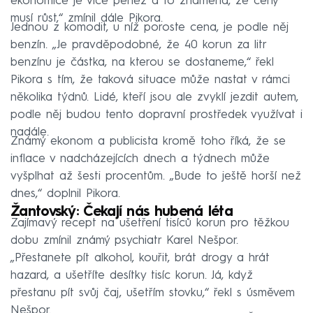
ekonomice je více peněz a to znamená, že ceny
musí růst,“ zmínil dále Pikora.
Jednou z komodit, u níž poroste cena, je podle něj
benzín. „Je pravděpodobné, že 40 korun za litr
benzínu je částka, na kterou se dostaneme,“ řekl
Pikora s tím, že taková situace může nastat v rámci
několika týdnů. Lidé, kteří jsou ale zvyklí jezdit autem,
podle něj budou tento dopravní prostředek využívat i
nadále.
Známý ekonom a publicista kromě toho říká, že se
inflace v nadcházejících dnech a týdnech může
vyšplhat až šesti procentům. „Bude to ještě horší než
dnes,“ doplnil Pikora.
Žantovský: Čekají nás hubená léta
Zajímavý recept na ušetření tisíců korun pro těžkou
dobu zmínil známý psychiatr Karel Nešpor.
„Přestanete pít alkohol, kouřit, brát drogy a hrát
hazard, a ušetříte desítky tisíc korun. Já, když
přestanu pít svůj čaj, ušetřím stovku,“ řekl s úsměvem
Nešpor.