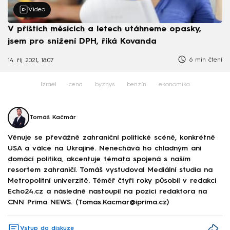
Video
V příštích měsících a letech utáhneme opasky,
jsem pro snížení DPH, říká Kovanda
6 min čtení
14. říj 2021, 18:07
Izrael
cena
byznys
benzín
ekonomika
Tomáš Kačmár
Věnuje se převážně zahraniční politické scéně, konkrétně
USA a válce na Ukrajině. Nenechává ho chladným ani
domácí politika, akcentuje témata spojená s naším
resortem zahraničí. Tomáš vystudoval Mediální studia na
Metropolitní univerzitě. Téměř čtyři roky působil v redakci
Echo24.cz a následně nastoupil na pozici redaktora na
CNN Prima NEWS. (Tomas.Kacmar@iprima.cz)
Vstup do diskuze