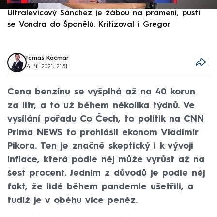
Ultralevicový Sánchez je žábou na prameni, pustil
P
se Vondra do Španělů. Kritizoval i Gregor
F
Tomáš Kačmár
14. říj 2021, 21:51
Cena benzínu se vyšplhá až na 40 korun
za litr, a to už během několika týdnů. Ve
vysílání pořadu Co Čech, to politik na CNN
Prima NEWS to prohlásil ekonom Vladimír
Pikora. Ten je značně skeptický i k vývoji
inflace, která podle něj může vyrůst až na
šest procent. Jedním z důvodů je podle něj
fakt, že lidé během pandemie ušetřili, a
tudíž je v oběhu více peněz.