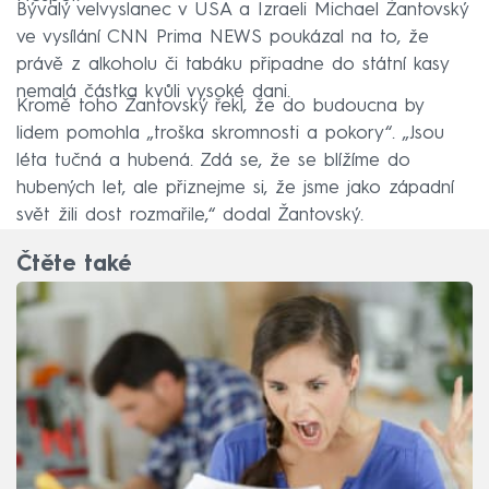
Bývalý velvyslanec v USA a Izraeli Michael Žantovský
ve vysílání CNN Prima NEWS poukázal na to, že
právě z alkoholu či tabáku připadne do státní kasy
nemalá částka kvůli vysoké dani.
Kromě toho Žantovský řekl, že do budoucna by
lidem pomohla „troška skromnosti a pokory“. „Jsou
léta tučná a hubená. Zdá se, že se blížíme do
hubených let, ale přiznejme si, že jsme jako západní
svět žili dost rozmařile,“ dodal Žantovský.
Čtěte také