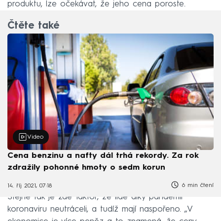
produktu, lze očekávat, že jeho cena poroste.
Čtěte také
Video
Cena benzinu a nafty dál trhá rekordy. Za rok
zdražily pohonné hmoty o sedm korun
6 min čtení
14. říj 2021, 07:18
Stejně tak je zde faktor, že lidé díky pandemii
koronaviru neutráceli, a tudíž mají naspořeno. „V