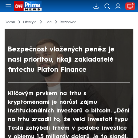
Domů
Lifestyle
Lidé
Rozhovor
Bezpečnost vložených peněz je
naší prioritou, říkají zakladatelé
fintechu Platon Finance
Klíčovým prvkem na trhu s
kryptoměnami je nárůst zájmu
institucionálních investorů o bitcoin. „Dění
na trhu zrcadlí to, že velcí investoři typu
Tesla zahýbali trhem v podobě investice
v objemu 1,5 miliardy dolarů. Je to signál,