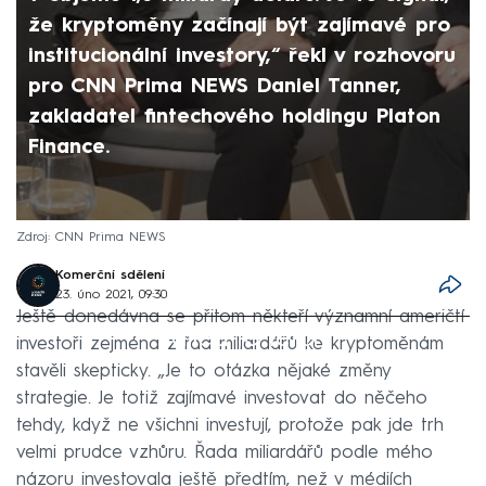
že kryptoměny začínají být zajímavé pro
institucionální investory,“ řekl v rozhovoru
pro CNN Prima NEWS Daniel Tanner,
zakladatel fintechového holdingu Platon
Finance.
Zdroj: CNN Prima NEWS
Komerční sdělení
23. úno 2021, 09:30
Ještě donedávna se přitom někteří významní američtí
Failed to fetch
investoři zejména z řad miliardářů ke kryptoměnám
stavěli skepticky. „Je to otázka nějaké změny
strategie. Je totiž zajímavé investovat do něčeho
tehdy, když ne všichni investují, protože pak jde trh
velmi prudce vzhůru. Řada miliardářů podle mého
názoru investovala ještě předtím, než v médiích