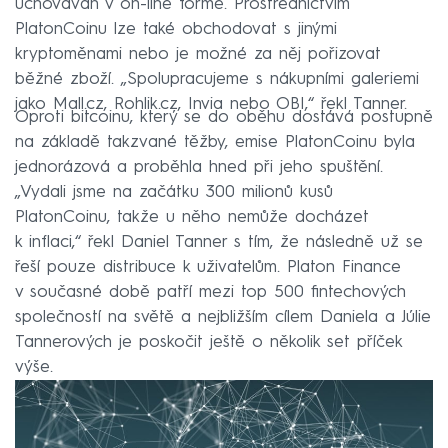
uchováván v on-line formě. Prostřednictvím
PlatonCoinu lze také obchodovat s jinými
kryptoměnami nebo je možné za něj pořizovat
běžné zboží. „Spolupracujeme s nákupními galeriemi
jako Mall.cz, Rohlik.cz, Invia nebo OBI,“ řekl Tanner.
Oproti bitcoinu, který se do oběhu dostává postupně
na základě takzvané těžby, emise PlatonCoinu byla
jednorázová a proběhla hned při jeho spuštění.
„Vydali jsme na začátku 300 milionů kusů
PlatonCoinu, takže u něho nemůže docházet
k inflaci,“ řekl Daniel Tanner s tím, že následně už se
řeší pouze distribuce k uživatelům. Platon Finance
v současné době patří mezi top 500 fintechových
společností na světě a nejbližším cílem Daniela a Júlie
Tannerových je poskočit ještě o několik set příček
výše.