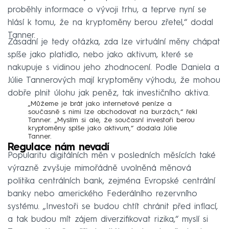
proběhly informace o vývoji trhu, a teprve nyní se
hlásí k tomu, že na kryptoměny berou zřetel,“ dodal
Tanner.
Zásadní je tedy otázka, zda lze virtuální měny chápat
spíše jako platidlo, nebo jako aktivum, které se
nakupuje s vidinou jeho zhodnocení. Podle Daniela a
Júlie Tannerových mají kryptoměny výhodu, že mohou
dobře plnit úlohu jak peněz, tak investičního aktiva.
„Můžeme je brát jako internetové peníze a
současně s nimi lze obchodovat na burzách,“ řekl
Tanner. „Myslím si ale, že současní investoři berou
kryptoměny spíše jako aktivum,“ dodala Júlie
Tanner.
Regulace nám nevadí
Popularitu digitálních měn v posledních měsících také
výrazně zvyšuje mimořádně uvolněná měnová
politika centrálních bank, zejména Evropské centrální
banky nebo amerického Federálního rezervního
systému. „Investoři se budou chtít chránit před inflací,
a tak budou mít zájem diverzifikovat rizika,“ myslí si