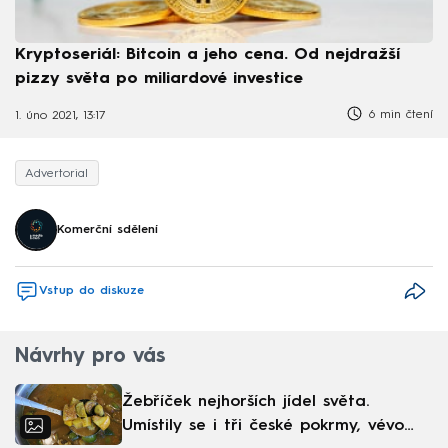
Kryptoseriál: Bitcoin a jeho cena. Od nejdražší
pizzy světa po miliardové investice
6 min čtení
1. úno 2021, 13:17
Advertorial
Komerční sdělení
Vstup do diskuze
Návrhy pro vás
Žebříček nejhorších jídel světa.
Umístily se i tři české pokrmy, vévodí