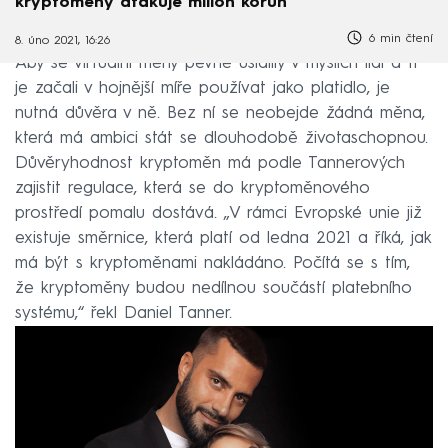
kryptoměny atakuje milion korun
6 min čtení
8. úno 2021, 16:26
Aby se virtuální měny pevně usídlily v myslích lidí a ti
je začali v hojnější míře používat jako platidlo, je
nutná důvěra v ně. Bez ní se neobejde žádná měna,
která má ambici stát se dlouhodobě životaschopnou.
Důvěryhodnost kryptoměn má podle Tannerových
zajistit regulace, která se do kryptoměnového
prostředí pomalu dostává. „V rámci Evropské unie již
existuje směrnice, která platí od ledna 2021 a říká, jak
má být s kryptoměnami nakládáno. Počítá se s tím,
že kryptoměny budou nedílnou součástí platebního
systému,“ řekl Daniel Tanner.