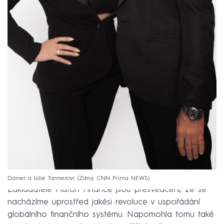
Daniel a Júlie Tannerovi
Zdroj: CNN Prima NEWS
Zakladatelé Platon Finance jsou přesvědčeni, že se
nacházíme uprostřed jakési revoluce v uspořádání
globálního finančního systému. Napomohla tomu také