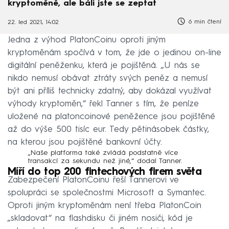
kryptoměně, ale báli jste se zeptat
6 min čtení
22. led 2021, 14:02
Jedna z výhod PlatonCoinu oproti jiným
kryptoměnám spočívá v tom, že jde o jedinou on-line
digitální peněženku, která je pojištěná. „U nás se
nikdo nemusí obávat ztráty svých peněz a nemusí
být ani příliš technicky zdatný, aby dokázal využívat
výhody kryptoměn,“ řekl Tanner s tím, že peníze
uložené na platoncoinové peněžence jsou pojištěné
až do výše 500 tisíc eur. Tedy pětinásobek částky,
na kterou jsou pojištěné bankovní účty.
„Naše platforma také zvládá podstatně více
transakcí za sekundu než jiné,“ dodal Tanner.
Míří do top 200 fintechových firem světa
Zabezpečení PlatonCoinu řeší Tannerovi ve
spolupráci se společnostmi Microsoft a Symantec.
Oproti jiným kryptoměnám není třeba PlatonCoin
„skladovat“ na flashdisku či jiném nosiči, kód je