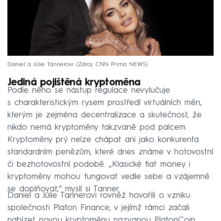
Daniel a Júlie Tannerovi
Zdroj: CNN Prima NEWS
Jediná pojištěná kryptoměna
Podle něho se nástup regulace nevylučuje
s charakteristickým rysem prostředí virtuálních měn,
kterým je zejména decentralizace a skutečnost, že
nikdo nemá kryptoměny takzvaně pod palcem.
Kryptoměny prý nelze chápat ani jako konkurenta
standardním penězům, které dnes známe v hotovostní
či bezhotovostní podobě. „Klasické fiat money i
kryptoměny mohou fungovat vedle sebe a vzájemně
se doplňovat,“ myslí si Tanner.
Daniel a Júlie Tannerovi rovněž hovořili o vzniku
společnosti Platon Finance, v jejímž rámci začali
nabízet novou kryptoměnu nazvanou PlatonCoin.