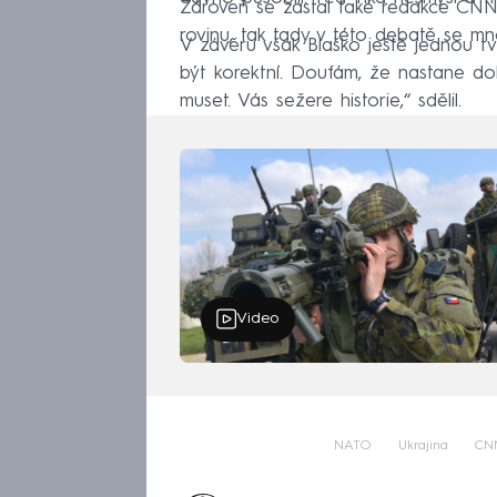
Zároveň se zastal také redakce CNN
rovinu, tak tady v této debatě se mn
V závěru však Blaško ještě jednou t
být korektní. Doufám, že nastane do
muset. Vás sežere historie,“ sdělil.
Video
NATO
Ukrajina
CN