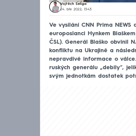
Vojtěch Šeliga
24. bře 2022, 13:43
Ve vysílání CNN Prima NEWS d
europoslanci Hynkem Blaške
ČSL). Generál Blaško obvinil 
konfliktu na Ukrajině a násled
nepravdivé informace o válce
ruských generálu „debily“, jeli
svým jednotkám dostatek potr