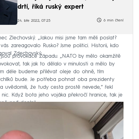
drtí, říká ruský expert
6 min čtení
24. bře 2022, 07:25
nec Zlechovský. „Jakou misi jsme tam měli poslat?
ás zareagovalo Rusko? Jsme politici. Historii, kdo
goval Zdechovský.
ně jsou provokace Západu. „NATO by mělo okamžitě
vokovat, tak jak to dělalo v minulosti a mělo by
Čím déle budeme přilévat oleje do ohně, tím
uprchlíků bude. Je potřeba pohnat oba prezidenty
a uvědomili, že tudy cesta prostě nevede,“ řekl
ic. Když bota jeho vojáka překročí hranice, tak je
bně ne,“ doplnil.