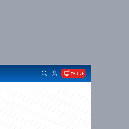
TV živě