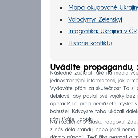
Mapa okupované Ukrajin
Volodymyr Zelenskyj
Infografika: Ukrajinci v ČR
Historie konfliktu
Uvádíte propagandu, 
Následně zaútočil také na média v
jednostrannými informacemi, jak armá
Vydáváte přání za skutečnost. To si o
debilové, aby poslali své vojáky be
operací? To přeci nemůžete myslet v
bohužel. Kdybyste toho ukázali dale
nám říkáte,“ doplnil.
Na rozčíleného Blaška reagoval Zdech
z nás dělá srandu, nebo jestli nemá d
dávno působili. Teď říká nesmysl a t