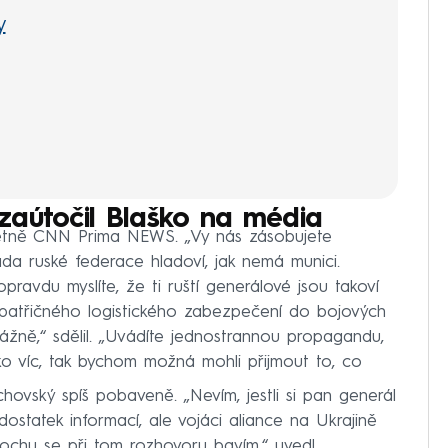
y
zaútočil Blaško na média
četně CNN Prima NEWS. „Vy nás zásobujete
da ruské federace hladoví, jak nemá munici.
pravdu myslíte, že ti ruští generálové jsou takoví
z patřičného logistického zabezpečení do bojových
ážně,“ sdělil. „Uvádíte jednostrannou propagandu,
ko víc, tak bychom možná mohli přijmout to, co
ovský spíš pobaveně. „Nevím, jestli si pan generál
ostatek informací, ale vojáci aliance na Ukrajině
rochu se při tom rozhovoru bavím,“ uvedl.