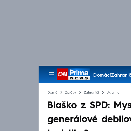
Domácí
Zahranič
Pořady
Domů
Zprávy
Zahraničí
Ukrajina
Blaško z SPD: Myslí
generálové debilov