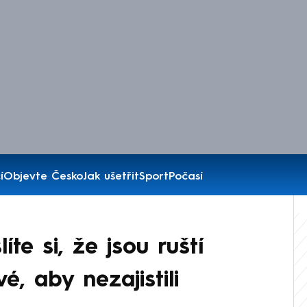
í
Objevte Česko
Jak ušetřit
Sport
Počasí
te si, že jsou ruští
é, aby nezajistili