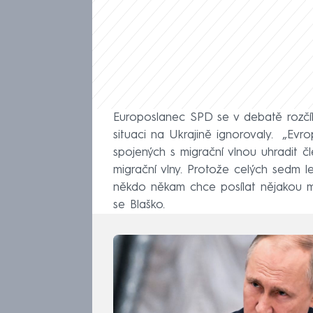
Europoslanec SPD se v debatě rozčíl
situaci na Ukrajině ignorovaly. „Evr
spojených s migrační vlnou uhradit čl
migrační vlny. Protože celých sedm le
někdo někam chce posílat nějakou mír
se Blaško.