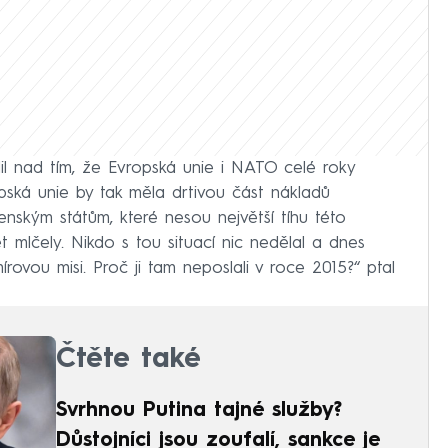
il nad tím, že Evropská unie i NATO celé roky
opská unie by tak měla drtivou část nákladů
enským státům, které nesou největší tíhu této
t mlčely. Nikdo s tou situací nic nedělal a dnes
ovou misi. Proč ji tam neposlali v roce 2015?“ ptal
Čtěte také
Svrhnou Putina tajné služby?
Důstojníci jsou zoufalí, sankce je