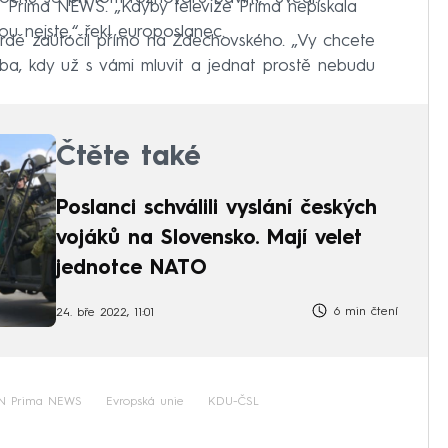
 Prima NEWS. „Kdyby televize Prima nepískala
ou nejste,“ řekl europoslanec.
vrdě zaútočil přímo na Zdechovského. „Vy chcete
ba, kdy už s vámi mluvit a jednat prostě nebudu
Čtěte také
Poslanci schválili vyslání českých
vojáků na Slovensko. Mají velet
jednotce NATO
6 min čtení
24. bře 2022, 11:01
N Prima NEWS
Evropská unie
KDU-ČSL