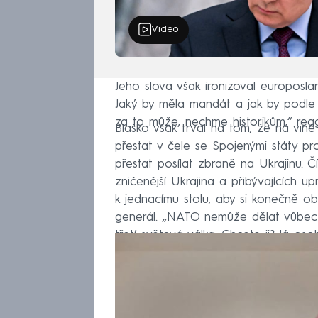
Video
Jeho slova však ironizoval europosla
Jaký by měla mandát a jak by podle v
za to může, nechme historikům,“ rea
Blaško však trval na tom, že na vi
přestat v čele se Spojenými státy pro
přestat posílat zbraně na Ukrajinu. 
zničenější Ukrajina a přibývajících 
k jednacímu stolu, aby si konečně ob
generál. „NATO nemůže dělat vůbec n
třetí světová válka. Chcete ji? Já oso