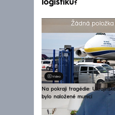
logistiku?
Žádná položka z
Výběr redakce
Video
Na pokraji tragédie: Ukrajinsk
bylo naložené municí