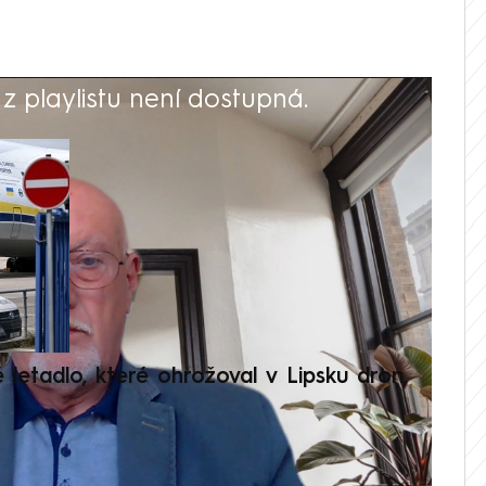
 playlistu není dostupná.
V
é letadlo, které ohrožoval v Lipsku dron,
Přilá
polit