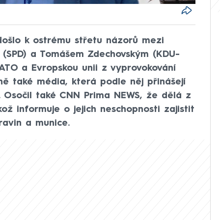
ošlo k ostrému střetu názorů mezi
m (SPD) a Tomášem Zdechovským (KDU-
NATO a Evropskou unii z vyprovokování
ně také média, která podle něj přinášejí
. Osočil také CNN Prima NEWS, že dělá z
kož informuje o jejich neschopnosti zajistit
avin a munice.