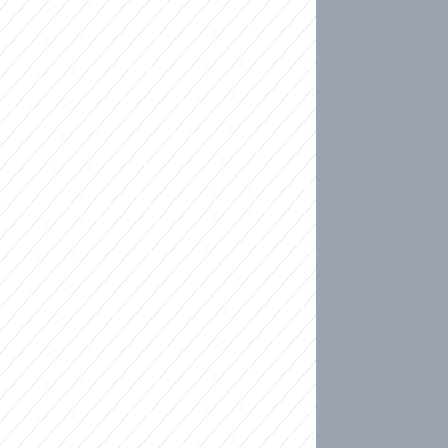
ideo
kat migranty do Česka? Sami by odešli, tvrdí exp
ické sebevraždě