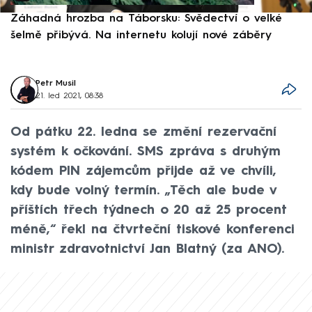
Záhadná hrozba na Táborsku: Svědectví o velké
S
šelmě přibývá. Na internetu kolují nové záběry
d
Petr Musil
21. led 2021, 08:38
Od pátku 22. ledna se změní rezervační
systém k očkování. SMS zpráva s druhým
kódem PIN zájemcům přijde až ve chvíli,
kdy bude volný termín. „Těch ale bude v
příštích třech týdnech o 20 až 25 procent
méně,“ řekl na čtvrteční tiskové konferenci
ministr zdravotnictví Jan Blatný (za ANO).