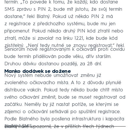
termín. „To povede k tomu, že každý, kdo dostane
SMS zprávu s PIN 2, bude mít jistotu, že svůj termín
dostane,“ řekl Blatný. Pokud už někdo PIN 2 má
z registrace z předchozího systému, bude mu jen
připomenut. Pokud někdo druhý PIN kód ztratil nebo
ztratí, může si zavolat na linku 1221, kde bude kód
zjistitelný. „Není tedy nutné se znovu registrovat,“ řekl.
Seniorům nově registrovaným k očkování proti covidu
bude termín přidělován podle věku, dřív starším.
Druhou dávku dostanou později, za 28 dní.
Manko dodávek se dožene
Nový systém nebude umožňovat změnu již
zvoleného očkovacího místa. A to z důvodu plynulé
distribuce vakcín. Pokud tedy někdo bude chtít místo
svého očkování změnit, bude se muset registrovat od
začátku. Neměly by již nastat potíže, se kterými se
zájemci o očkování setkávali po spuštění registrace.
Podle Blatného byla posílena infrastruktura i kapacita
zasílání SMS.
Blatný také upozornil, že v příštích třech týdnech