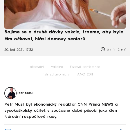
Bojíme se o druhé dávky vakcín, trneme, aby bylo
čím očkovat, hlásí domovy seniorů
6 min čtení
20. led 2021, 17:32
očkování
vakcína
tisková konference
ministr zdravotnictví
ANO 2011
Petr Musil
Petr Musil byl ekonomický redaktor CNN Prima NEWS a
vysokoškolský učitel, v současné době působí jako člen
Národní rozpočtové rady.