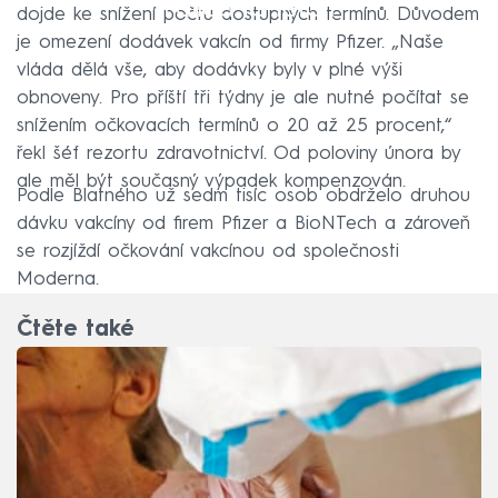
Failed to fetch
dojde ke snížení počtu dostupných termínů. Důvodem
je omezení dodávek vakcín od firmy Pfizer. „Naše
vláda dělá vše, aby dodávky byly v plné výši
obnoveny. Pro příští tři týdny je ale nutné počítat se
snížením očkovacích termínů o 20 až 25 procent,“
řekl šéf rezortu zdravotnictví. Od poloviny února by
ale měl být současný výpadek kompenzován.
Podle Blatného už sedm tisíc osob obdrželo druhou
dávku vakcíny od firem Pfizer a BioNTech a zároveň
se rozjíždí očkování vakcínou od společnosti
Moderna.
Čtěte také