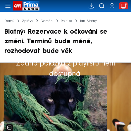
Domů
Zprávy
Domácí
Politika
Jan Blatný
Blatný: Rezervace k očkování se
změní. Termínů bude méně,
rozhodovat bude věk
Žádná položka z playlistu není
Výběr redakce
dostupná.