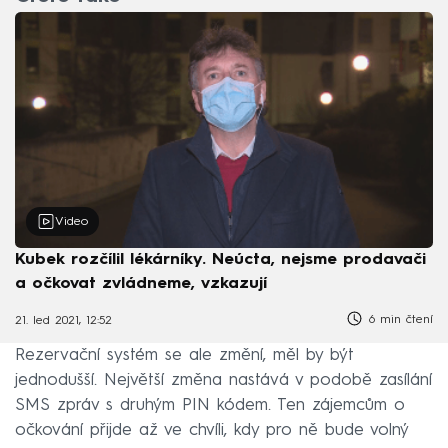
Video
Kubek rozčílil lékárníky. Neúcta, nejsme prodavači
a očkovat zvládneme, vzkazují
6 min čtení
21. led 2021, 12:52
Rezervační systém se ale změní, měl by být
jednodušší. Největší změna nastává v podobě zasílání
SMS zpráv s druhým PIN kódem. Ten zájemcům o
očkování přijde až ve chvíli, kdy pro ně bude volný