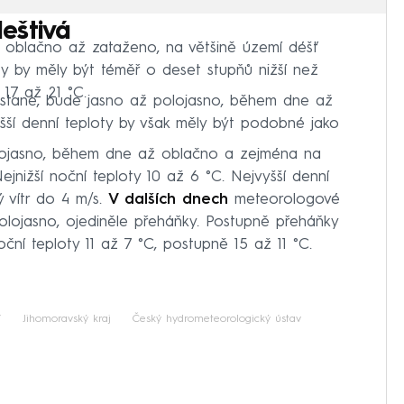
eštivá
 oblačno až zataženo, na většině území déšť
ty by měly být téměř o deset stupňů nižší než
 17 až 21 °C.
tane, bude jasno až polojasno, během dne až
šší denní teploty by však měly být podobné jako
lojasno, během dne až oblačno a zejména na
jnižší noční teploty 10 až 6 °C. Nejvyšší denní
ý vítr do 4 m/s.
V dalších dnech
meteorologové
polojasno, ojediněle přeháňky. Postupně přeháňky
oční teploty 11 až 7 °C, postupně 15 až 11 °C.
í
Jihomoravský kraj
Český hydrometeorologický ústav