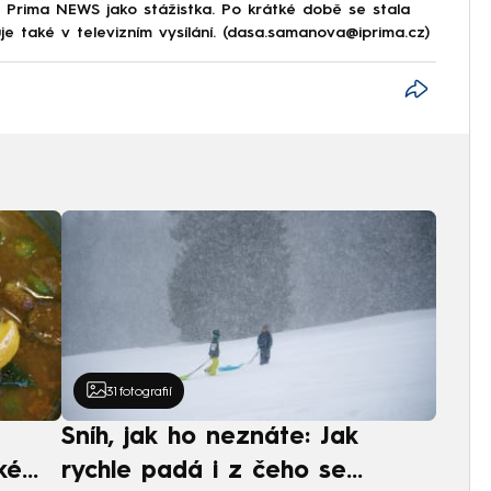
 Prima NEWS jako stážistka. Po krátké době se stala
e také v televizním vysílání. (dasa.samanova@iprima.cz)
31
fotografií
Sníh, jak ho neznáte: Jak
ké
rychle padá i z čeho se