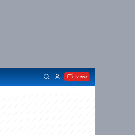
TV živě