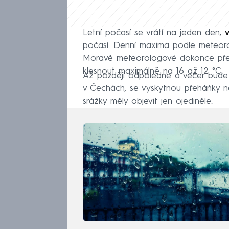
Letní počasí se vrátí na jeden den,
počasí. Denní maxima podle meteoro
Moravě meteorologové dokonce předp
klesnout maximálně na 16 až 12 °C.
Až později odpoledne a večer bude
v Čechách, se vyskytnou přeháňky n
srážky měly objevit jen ojediněle.