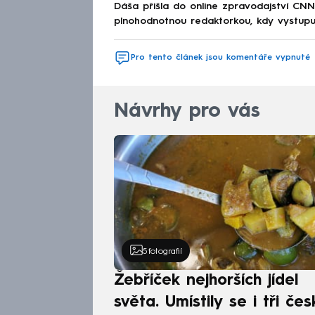
Dáša přišla do online zpravodajství CNN
plnohodnotnou redaktorkou, kdy vystupuj
Pro tento článek jsou komentáře vypnuté
Návrhy pro vás
5
fotografií
Žebříček nejhorších jídel
světa. Umístily se i tři čes