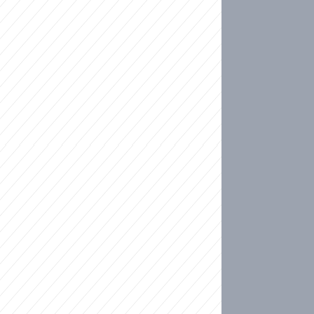
ideo
kat migranty do Česka? Sami by odešli, tvrdí exp
ické sebevraždě