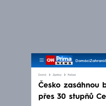
Domácí
Zahranič
Pořady
Domů
Zprávy
Počasí
Česko zasáhnou b
přes 30 stupňů Cel