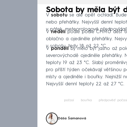
Sobota by měla být d
V
sobotu
se ale opět ochladí. Bude
nebo přeháňky. Nejvyšší denní teplo
v pátek, meteorologové předpovídají
V
neděli
podle podle ČHMÚ déšť us
oblačno a ojediněle přeháňky. Nejvy
v sobotu, tedy 18 až 22 °C.
V
pondělí
by mělo být jasno až po
severovýchodě ojediněle přeháňky. Ne
teploty 19 až 23 °C. Slabý proměnliv
pro příští týden očekávají většinou 
místy a ojediněle i bouřky. Nejnižší n
Nejvyšší denní teploty 22 až 27 °C.
počasí
bouřka
předpověď počas
Dáša Šamanová