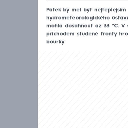
Pátek by měl být nejteplejší
hydrometeorologického ústavu
mohla dosáhnout až 33 °C. V 
příchodem studené fronty hroz
bouřky.