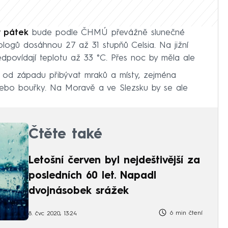
v pátek
bude podle ČHMÚ převážně slunečné
logů dosáhnou 27 až 31 stupňů Celsia. Na jižní
ovídají teplotu až 33 °C. Přes noc by měla ale
 od západu přibývat mraků a místy, zejména
ebo bouřky. Na Moravě a ve Slezsku by se ale
Čtěte také
Letošní červen byl nejdeštivější za
posledních 60 let. Napadl
dvojnásobek srážek
6 min čtení
8. čvc 2020, 13:24