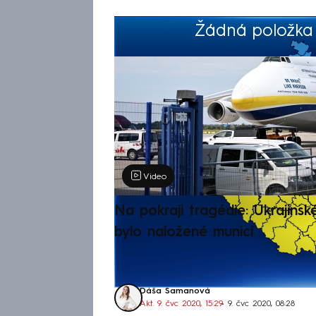
Žádná položka z
Výběr redakce
Video
Na pokraji tragédie: Ukrajinsk
bylo naložené municí
Dáša Šamanová
Akt. 9. čvc 2020, 15:29
• 9. čvc 2020, 08:28