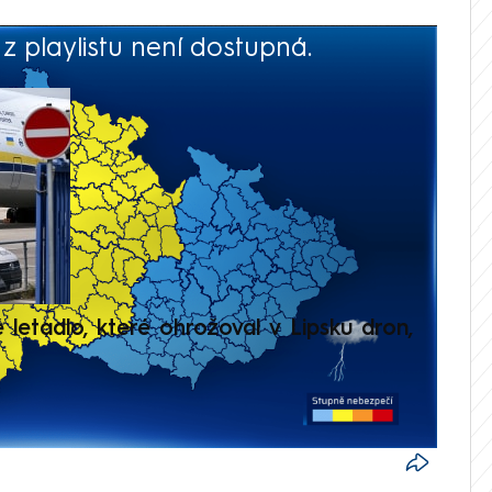
 playlistu není dostupná.
V
é letadlo, které ohrožoval v Lipsku dron,
Přilá
polit