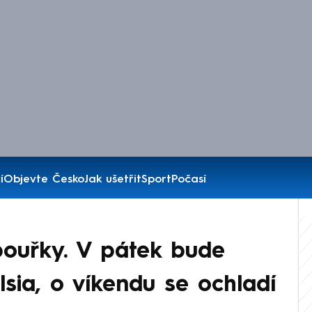
í
Objevte Česko
Jak ušetřit
Sport
Počasí
ouřky. V pátek bude
sia, o víkendu se ochladí