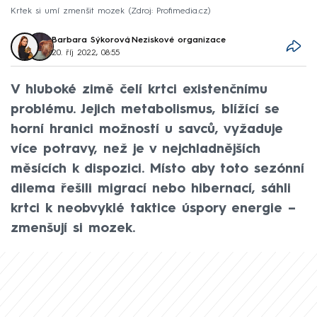
Krtek si umí zmenšit mozek
Zdroj: Profimedia.cz
Barbara Sýkorová
,
Neziskové organizace
20. říj 2022, 08:55
V hluboké zimě čelí krtci existenčnímu
problému. Jejich metabolismus, blížící se
horní hranici možností u savců, vyžaduje
více potravy, než je v nejchladnějších
měsících k dispozici. Místo aby toto sezónní
dilema řešili migrací nebo hibernací, sáhli
krtci k neobvyklé taktice úspory energie –
zmenšují si mozek.