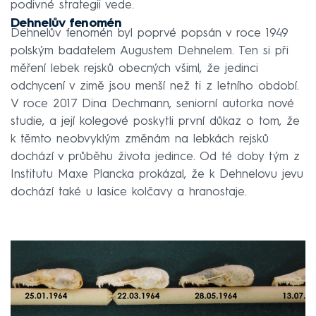
podivné strategii vede.
Dehnelův fenomén
Dehnelův fenomén byl poprvé popsán v roce 1949
polským badatelem Augustem Dehnelem. Ten si při
měření lebek rejsků obecných všiml, že jedinci
odchycení v zimě jsou menší než ti z letního období.
V roce 2017 Dina Dechmann, seniorní autorka nové
studie, a její kolegové poskytli první důkaz o tom, že
k těmto neobvyklým změnám na lebkách rejsků
dochází v průběhu života jedince. Od té doby tým z
Institutu Maxe Plancka prokázal, že k Dehnelovu jevu
dochází také u lasice kolčavy a hranostaje.