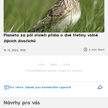
Planeta za půl století přišla o dvě třetiny volně
žijících živočichů
6 min čtení
18. říj 2022, 15:00
zima
objev
krtek
Přírodovědecká fakulta Univerzity Karlovy
Pro tento článek jsou komentáře vypnuté
Návrhy pro vás