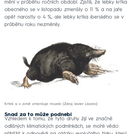
mění v průběhu ročních období. Zjistili, že lebky krtka
obecného se v listopadu zmenšily o 11 % a na jaře
opět narostly o 4 %, ale lebky krtka iberského se v
průběhu roku nezměnily.
Krtek si v zimě zmenšuje mozek
Zdroj: Javier Lázaro
Snad za to může podnebí
Vzhledem k tomu, že tyto druhy žijí ve značně
odlišných klimatických podmínkách, se mohli vědci
přiblížit k odpovědi na otázku evolučního tlaku, který