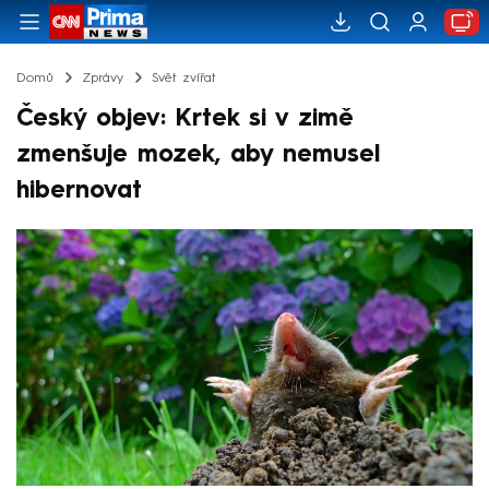
Domů
Zprávy
Svět zvířat
Český objev: Krtek si v zimě
zmenšuje mozek, aby nemusel
hibernovat