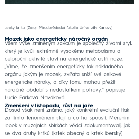
Lebky krtka
Zdroj: Přírodovědecká fakulta Univerzity Karlovy
Mozek jako energeticky náročný orgán
Všem výše zmíněným savcům je společný životní styl,
který je kvůli extrémně vysokému metabolismu a
celoroční aktivitě staví na energetické ostří nože.
„Víme, že zmenšením energeticky tak nákladného
orgánu jakým je mozek, zvířata sníží své celkové
energetické nároky, a díky tomu mohou přežít
náročné období s nedostatkem potravy,“ popisuje
Lucie Farková Nováková.
Zmenšení v listopadu, růst na jaře
Dosud však není známo, jaký konkrétní evoluční tlak
za tímto fenoménem stojí a co ho spouští. Měřením
lebek v muzejních sbírkách vědci zdokumentovali, jak
se dva druhy krtků (krtek obecný a krtek iberský)