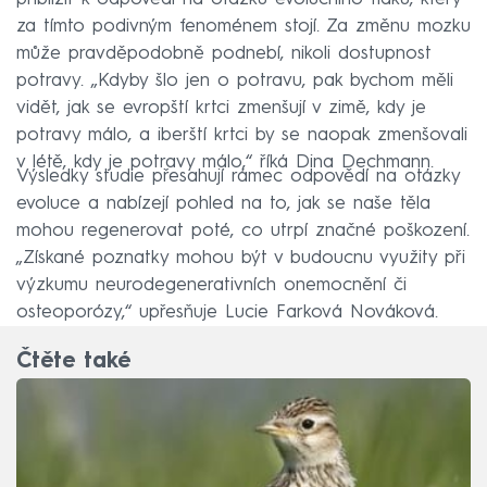
za tímto podivným fenoménem stojí. Za změnu mozku
může pravděpodobně podnebí, nikoli dostupnost
potravy. „Kdyby šlo jen o potravu, pak bychom měli
vidět, jak se evropští krtci zmenšují v zimě, kdy je
potravy málo, a iberští krtci by se naopak zmenšovali
v létě, kdy je potravy málo,“ říká Dina Dechmann.
Výsledky studie přesahují rámec odpovědí na otázky
evoluce a nabízejí pohled na to, jak se naše těla
mohou regenerovat poté, co utrpí značné poškození.
„Získané poznatky mohou být v budoucnu využity při
výzkumu neurodegenerativních onemocnění či
osteoporózy,“ upřesňuje Lucie Farková Nováková.
Čtěte také