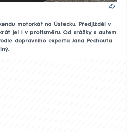
kendu motorkář na Ústecku. Předjížděl v
rát jel i v protisměru. Od srážky s autem
 Podle dopravního experta Jana Pechouta
lný.