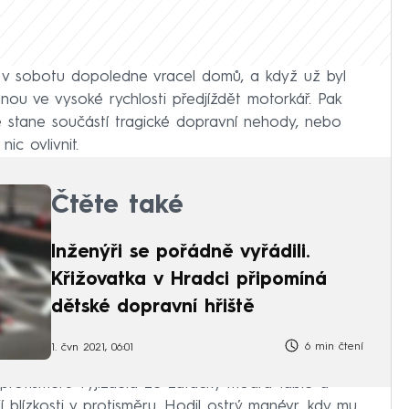
 v sobotu dopoledne vracel domů, a když už byl
dnou ve vysoké rychlosti předjíždět motorkář. Pak
 stane součástí tragické dopravní nehody, nebo
nic ovlivnit.
Čtěte také
Inženýři se pořádně vyřádili.
Křižovatka v Hradci připomíná
dětské dopravní hřiště
6 min čtení
1. čvn 2021, 06:01
 protisměru vyjížděla ze zatáčky modrá fabie a
í blízkosti v protisměru. Hodil ostrý manévr, kdy mu