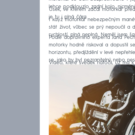
lehce podklouzlo zadní kolo, nicmén
Úsek, ve kterém začal motorkář předj
je tu i plná čára.
I když motorkář nebezpečným manévr
stát život, vůbec se prý nepoučil a d
rychlostí, plná neplná. Neměl jsem ša
Podle dopravního experta Jana Pechou
motorky hodně riskoval a dopustil se 
horizontu, předjíždění v levé nepřeh
se, jako by byl nezranitelný nebo nes
Video, které svědek natočil, už má k d
značka motorky. Brzy tak nejspíš bude 