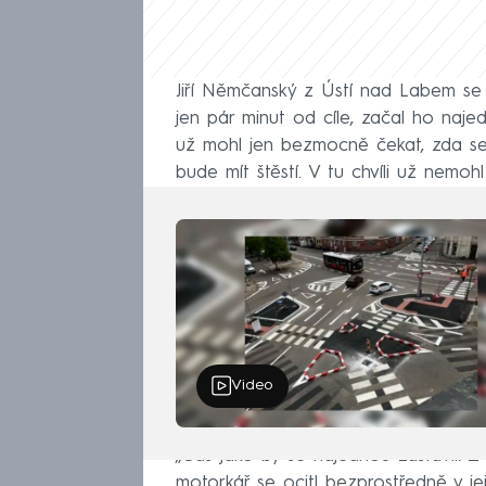
Jiří Němčanský z Ústí nad Labem se
jen pár minut od cíle, začal ho naje
už mohl jen bezmocně čekat, zda se
bude mít štěstí. V tu chvíli už nemohl 
Video
„Čas jako by se najednou zastavil. Z
motorkář se ocitl bezprostředně v jej