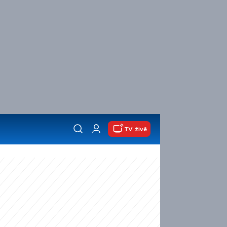
TV živě