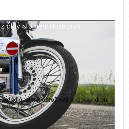
 playlistu není dostupná.
V
é letadlo, které ohrožoval v Lipsku dron,
Přilá
polit