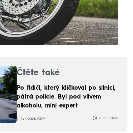
Čtěte také
Po řidiči, který kličkoval po silnici,
pátrá policie. Byl pod vlivem
alkoholu, míní expert
6 min čtení
2. čvn 2021, 23:57