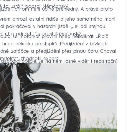
ě to ustál,“ popsal Němčanský.
íždět, přitom není úplně přehledný. A právě proto
em ohrozil ostatní řidiče a jeho samotného mohl
ál pokračoval v hazardní jízdě. „Jel dál stejnou
nci ho odchytit,“ doplnil Němčanský.
ta se motorkář provinil hned několikrát. „Řidič
hned několika přestupků. Předjíždění v blízkosti
ledné zatáčce a předjíždění přes plnou čáru. Choval
mrtelný,“ zhodnotil expert.
ispozici policie. Je na něm jasně vidět i registrační
mít její majitel policistům co vysvětlovat.