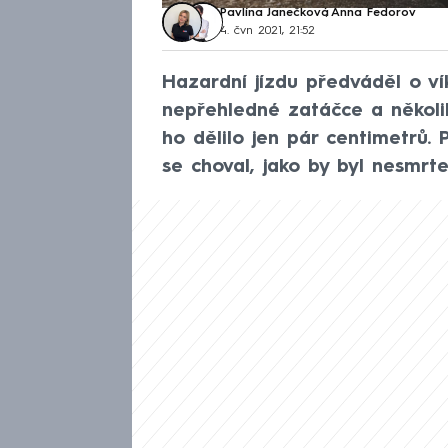
Pavlína Janečková
,
Anna Fedorov
4. čvn 2021, 21:52
Hazardní jízdu předváděl o ví
nepřehledné zatáčce a několik
ho dělilo jen pár centimetrů.
se choval, jako by byl nesmrte