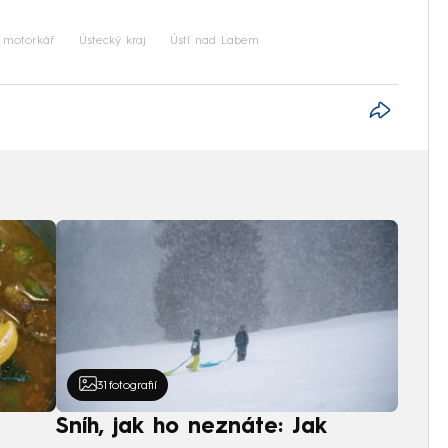
motorkář
Ústecký kraj
Ústí nad Labem
31
fotografií
Sníh, jak ho neznáte: Jak