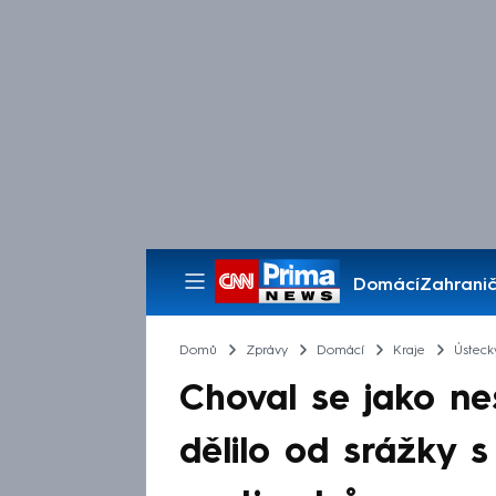
Domácí
Zahranič
Pořady
Domů
Zprávy
Domácí
Kraje
Ústeck
Choval se jako ne
dělilo od srážky 