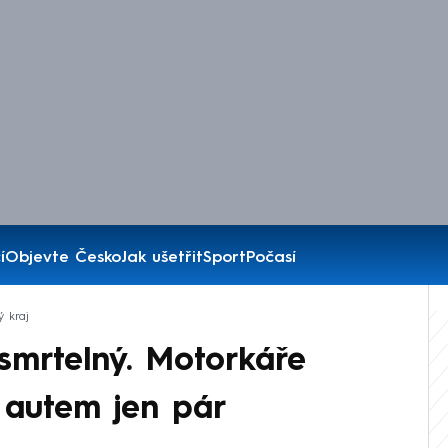
í
Objevte Česko
Jak ušetřit
Sport
Počasí
ý kraj
smrtelný. Motorkáře
s autem jen pár