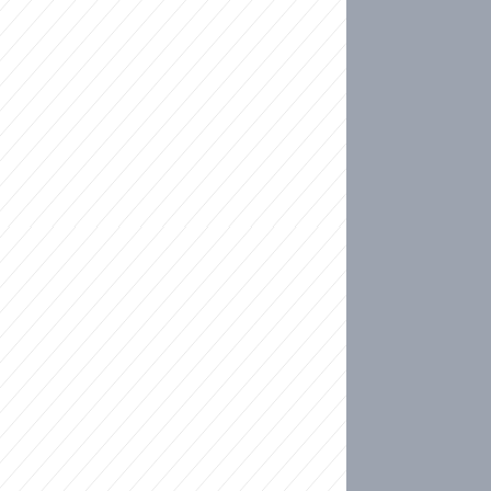
ideo
kat migranty do Česka? Sami by odešli, tvrdí exp
ické sebevraždě