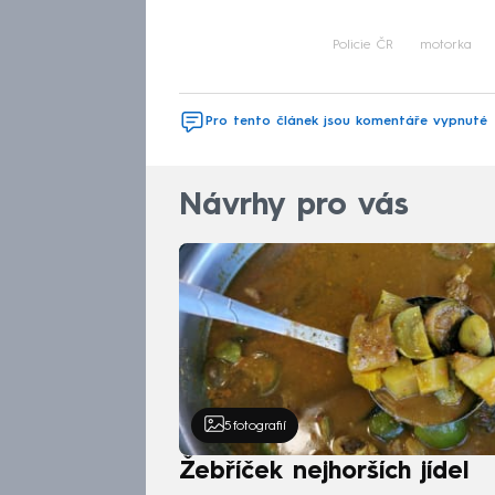
Policie ČR
motorka
Pro tento článek jsou komentáře vypnuté
Návrhy pro vás
5
fotografií
Žebříček nejhorších jídel