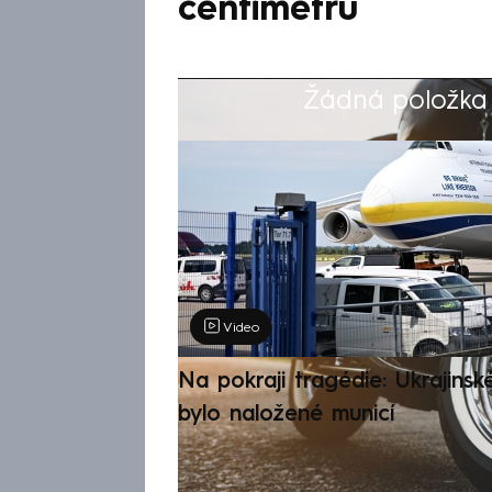
centimetrů
Žádná položka z
Výběr redakce
Video
Na pokraji tragédie: Ukrajinsk
bylo naložené municí