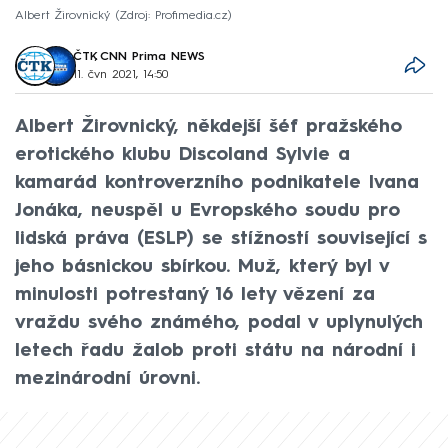
Albert Žirovnický
Zdroj: Profimedia.cz
ČTK
,
CNN Prima NEWS
11. čvn 2021, 14:50
Albert Žirovnický, někdejší šéf pražského
erotického klubu Discoland Sylvie a
kamarád kontroverzního podnikatele Ivana
Jonáka, neuspěl u Evropského soudu pro
lidská práva (ESLP) se stížností související s
jeho básnickou sbírkou. Muž, který byl v
minulosti potrestaný 16 lety vězení za
vraždu svého známého, podal v uplynulých
letech řadu žalob proti státu na národní i
mezinárodní úrovni.