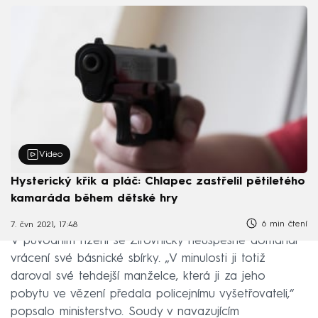
Video
Hysterický křik a pláč: Chlapec zastřelil pětiletého
kamaráda během dětské hry
6 min čtení
7. čvn 2021, 17:48
V původním řízení se Žirovnický neúspěšně domáhal
vrácení své básnické sbírky. „V minulosti ji totiž
daroval své tehdejší manželce, která ji za jeho
pobytu ve vězení předala policejnímu vyšetřovateli,“
popsalo ministerstvo. Soudy v navazujícím