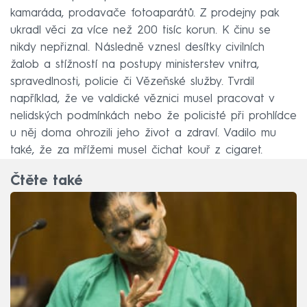
kamaráda, prodavače fotoaparátů. Z prodejny pak
ukradl věci za více než 200 tisíc korun. K činu se
nikdy nepřiznal. Následně vznesl desítky civilních
žalob a stížností na postupy ministerstev vnitra,
spravedlnosti, policie či Vězeňské služby. Tvrdil
například, že ve valdické věznici musel pracovat v
nelidských podmínkách nebo že policisté při prohlídce
u něj doma ohrozili jeho život a zdraví. Vadilo mu
také, že za mřížemi musel čichat kouř z cigaret.
Čtěte také