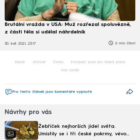
Brutální vražda v USA: Muž rozřezal spoluvězně,
z částí těla si udělal náhrdelník
6 min čtení
30. kvě 2021, 23:17
básně
stížnost
Česko
Evropský soud pro lidská práva
Ivan Jonák
Pro tento článek jsou komentáře vypnuté
Návrhy pro vás
Žebříček nejhorších jídel světa.
Umístily se i tři české pokrmy, vévodí