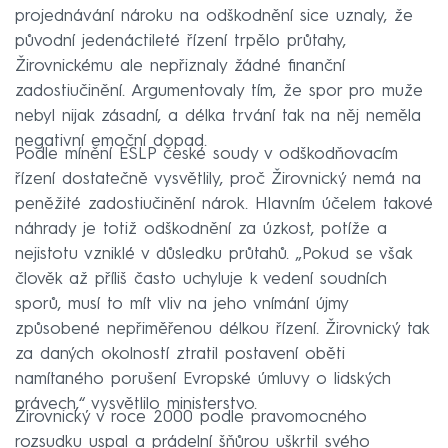
projednávání nároku na odškodnění sice uznaly, že
původní jedenáctileté řízení trpělo průtahy,
Žirovnickému ale nepřiznaly žádné finanční
zadostiučinění. Argumentovaly tím, že spor pro muže
nebyl nijak zásadní, a délka trvání tak na něj neměla
negativní emoční dopad.
Podle mínění ESLP české soudy v odškodňovacím
řízení dostatečně vysvětlily, proč Žirovnický nemá na
peněžité zadostiučinění nárok. Hlavním účelem takové
náhrady je totiž odškodnění za úzkost, potíže a
nejistotu vzniklé v důsledku průtahů. „Pokud se však
člověk až příliš často uchyluje k vedení soudních
sporů, musí to mít vliv na jeho vnímání újmy
způsobené nepřiměřenou délkou řízení. Žirovnický tak
za daných okolností ztratil postavení oběti
namítaného porušení Evropské úmluvy o lidských
právech,“ vysvětlilo ministerstvo.
Žirovnický v roce 2000 podle pravomocného
rozsudku uspal a prádelní šňůrou uškrtil svého