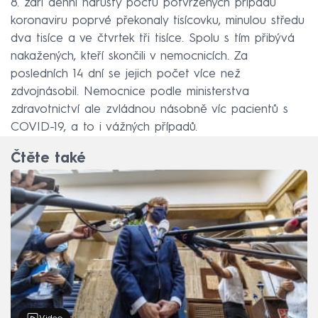
8. září denní nárůsty počtu potvrzených případů
koronaviru poprvé překonaly tisícovku, minulou středu
dva tisíce a ve čtvrtek tři tisíce. Spolu s tím přibývá
nakažených, kteří skončili v nemocnicích. Za
posledních 14 dní se jejich počet více než
zdvojnásobil. Nemocnice podle ministerstva
zdravotnictví ale zvládnou násobně víc pacientů s
COVID-19, a to i vážných případů.
Čtěte také