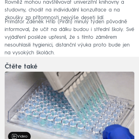
Rovněž mohou navštěvovat univerzitní knihovny a
studovny, chodit na individuální konzultace a na
zkoušky za přítomnosti nejvýše deseti lidí.
Primátor Zdeněk Hřib (Piráti) minulý týden původně
informoval, že učit na dálku budou i střední školy. Své
vyjádření posléze upřesnil, že s tímto záměrem
nesouhlasili hygienici, distanční výuka proto bude jen
na vysokých školách.
Čtěte také
Video