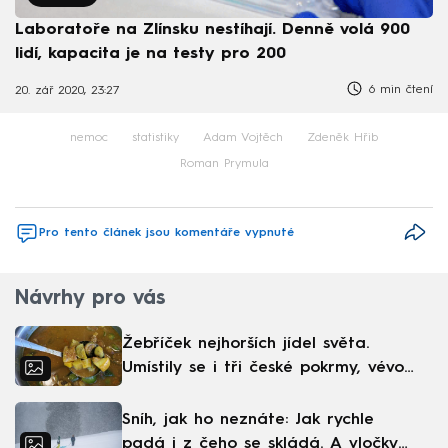
Laboratoře na Zlínsku nestíhají. Denně volá 900
lidí, kapacita je na testy pro 200
6 min čtení
20. zář 2020, 23:27
nemoc
statistiky
Adam Vojtěch
Zdeněk Hřib
Roman Prymula
Pro tento článek jsou komentáře vypnuté
Návrhy pro vás
Žebříček nejhorších jídel světa.
Umístily se i tři české pokrmy, vévodí
skandinávská kuchyně
Sníh, jak ho neznáte: Jak rychle
padá i z čeho se skládá. A vločky