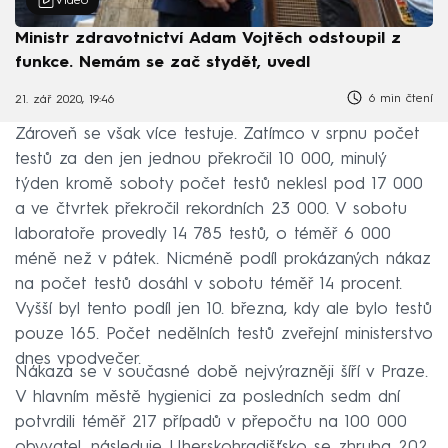
Video
Ministr zdravotnictví Adam Vojtěch odstoupil z
funkce. Nemám se zač stydět, uvedl
6 min čtení
21. zář 2020, 19:46
Zároveň se však více testuje. Zatímco v srpnu počet
testů za den jen jednou překročil 10 000, minulý
týden kromě soboty počet testů neklesl pod 17 000
a ve čtvrtek překročil rekordních 23 000. V sobotu
laboratoře provedly 14 785 testů, o téměř 6 000
méně než v pátek. Nicméně podíl prokázaných nákaz
na počet testů dosáhl v sobotu téměř 14 procent.
Vyšší byl tento podíl jen 10. března, kdy ale bylo testů
pouze 165. Počet nedělních testů zveřejní ministerstvo
dnes vpodvečer.
Nákaza se v současné době nejvýrazněji šíří v Praze.
V hlavním městě hygienici za posledních sedm dní
potvrdili téměř 217 případů v přepočtu na 100 000
obyvatel, následuje Uherskohradišťsko se zhruba 202