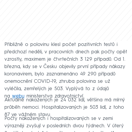
Přibližně o polovinu klesl počet pozitivních testů i
předchozí neděli, v pracovních dnech pak počty opět
vzrostly, maximem je čtvrtečních 3 129 případů. Od 1.
března, kdy se v Česku objevily první případy nákazy
koronavirem, bylo zaznamenáno 49 290 případů
onemocnění COVID-19, zhruba polovina se už
vyléčila, zemřelých je 503. Vyplývá to z údajů
na
webu
ministerstva zdravotnictví.
Aktuálně nakažených je 24 032 lidí, většina má mírný
průběh nemoci. Hospitalizovaných je 503 lidí, z toho
87 ve vážném stavu.
Počty nakažených i hospitalizovaných se v zemi
výrazněji zvyšují v posledních dvou týdnech. V úterý