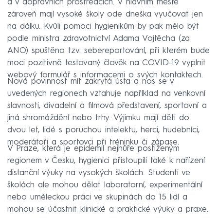
a v dopravních prostředcích. V hlavním městě
zároveň mají vysoké školy ode dneška vyučovat jen
na dálku. Kvůli pomoci hygienikům by pak mělo být
podle ministra zdravotnictví Adama Vojtěcha (za
ANO) spuštěno tzv. sebereportování, při kterém bude
moci pozitivně testovaný člověk na COVID-19 vyplnit
webový formulář s informacemi o svých kontaktech.
Nová povinnost mít zakrytá ústa a nos se v
uvedených regionech vztahuje například na venkovní
slavnosti, divadelní a filmová představení, sportovní a
jiná shromáždění nebo trhy. Výjimku mají děti do
dvou let, lidé s poruchou intelektu, herci, hudebníci,
moderátoři a sportovci při tréninku či zápase.
V Praze, která je epidemií nejhůře postiženým
regionem v Česku, hygienici přistoupili také k nařízení
distanční výuky na vysokých školách. Studenti ve
školách ale mohou dělat laboratorní, experimentální
nebo uměleckou práci ve skupinách do 15 lidí a
mohou se účastnit klinické a praktické výuky a praxe.