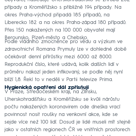
případy a Kroměřížsko s přibližně 194 případy. Na
okres Praha-východ připadá 185 případů, na
Liberecko 182 a na okres Praha-západ 180 případů.
Přes 150 nakažených na 100 000 obyvatel mají
Berounsko, Plzeň-město a Chebsko.
Podle vládního zmocněnce pro vědu a výzkum ve
zdravotnictví Romana Prymuly lze v dohledné době
očekávat denní přírůstky mezi 6000 až 8000.
Reprodukční číslo, které udává, kolik dalších lidí v
průměru nakazí jeden infikovaný, se podle něj nyní
blíží 1,8. Řekl to v neděli v Partii televize Prima.
Hygienická opatření dál zpřísňují
V Praze, Středočeském kraji, na Zlínsku,
Uherskohradišťsku a Kroměřížsku se kvůli nárůstu
počtu nakažených koronavirem ode dneška vrací
povinnost nosit roušky na venkovní akce, kde se
sejde více než 100 lidí. Dosud je lidé museli mít stejně
jako v ostatních regionech ČR ve vnitřních prostorech