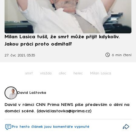
Milan Lasica tušil, že smrt může přijít kdykoliv.
Jakou práci proto odmítal?
6 min čtení
27. čvc 2021, 05:35
smrt
vražda
otec
herec
Milan Lasica
David Laštovka
David v rámci CNN Prima NEWS píše především o dění na
domácí scéně. (david.lastovka@iprima.cz)
Pro tento článek jsou komentáře vypnuté