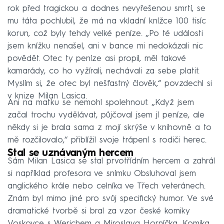
rok před tragickou a dodnes nevyřešenou smrtí, se
mu táta pochlubil, že má na vkladní knížce 100 tisíc
korun, což byly tehdy velké peníze. „Po té události
jsem knížku nenašel, ani v bance mi nedokázali nic
povědět. Otec ty peníze asi propil, měl takové
kamarády, co ho vyžírali, nechávali za sebe platit.
Myslím si, že otec byl nešťastný člověk,“ povzdechl si
v knize Milan Lasica.
Ani na matku se nemohl spolehnout. „Když jsem
začal trochu vydělávat, půjčoval jsem jí peníze, ale
někdy si je brala sama z mojí skrýše v knihovně a to
mě rozčilovalo,“ přiblížil svoje trápení s rodiči herec.
Stal se uznávaným hercem
Sám Milan Lasica se stal prvotřídním hercem a zahrál
si například profesora ve snímku Obsluhoval jsem
anglického krále nebo celníka ve Třech veteránech.
Znám byl mimo jiné pro svůj specifický humor. Ve své
dramatické tvorbě si bral za vzor české komiky
Voskovce s Werichem a Miroslava Horníčka. Komika