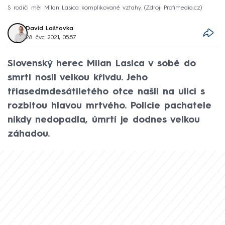
S rodiči měl Milan Lasica komplikované vztahy.
Zdroj: Profimedia.cz
David Laštovka
28. čvc 2021, 05:57
Slovenský herec Milan Lasica v sobě do
smrti nosil velkou křivdu. Jeho
třiasedmdesátiletého otce našli na ulici s
rozbitou hlavou mrtvého. Policie pachatele
nikdy nedopadla, úmrtí je dodnes velkou
záhadou.