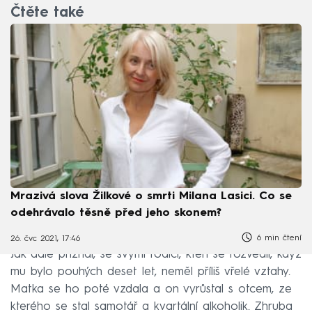
Čtěte také
Mrazivá slova Žilkové o smrti Milana Lasici. Co se
odehrávalo těsně před jeho skonem?
6 min čtení
26. čvc 2021, 17:46
Jak dále přiznal, se svými rodiči, kteří se rozvedli, když
mu bylo pouhých deset let, neměl příliš vřelé vztahy.
Matka se ho poté vzdala a on vyrůstal s otcem, ze
kterého se stal samotář a kvartální alkoholik. Zhruba