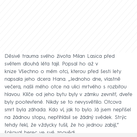
Děsivé trauma svého života Milan Lasica před
světem dlouhá léta tajil. Popsal ho až v
knize Všechno o mém otci, kterou před šesti lety
napsala jeho dcera Hana. „Jednoho dne, vlastně
večera, našli mého otce na ulici mrtvého s rozbitou
hlavou. Klíče od jeho bytu byly v zámku zevnitř, dveře
byly pootevřené. Nikdy se to nevysvětlilo. Otcova
smrt byla záhada. Kdo ví, jak to bylo. Já jsem nepřišel
na žádnou stopu, nepřihlásil se žádný svědek. Strýc
tehdy řekl, že vždycky tušil, že ho jednou zabijí,“
šokoval herec ve své zpovědi.