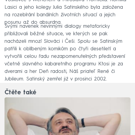
Lasici a jeho kolegy Julia Satinského byla založena
na rozebírání banálních životních situací a jejich
posunu až do absurdna.
Svými navenek nevinnými dialogy metaforicky
přibližovali běžné situace, ve kterých se pak
nacházeli mnozí Slováci i Češi. Spolu se Satinským
patřili k oblíbeným komikům po čtyři desetiletí a
vytvořili celou řadu nezapomenutelných představení
včetně slavného kabaretního programu Ktosi je za
dverami a her Deň radosti, Náš priateľ René či
Jubileum. Satinský zemřel již v prosinci 2002.
Čtěte také