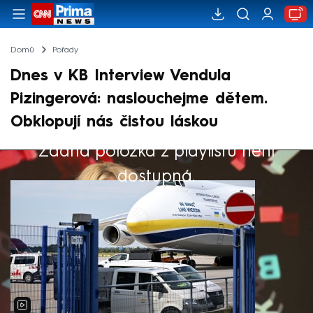
Domů
Pořady
Dnes v KB Interview Vendula
Pizingerová: naslouchejme dětem.
Obklopují nás čistou láskou
Žádná položka z playlistu není
Výběr redakce
dostupná.