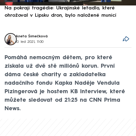
Na pokraji tragédie: Ukrajinské letadlo, které
P
ohrožoval v Lipsku dron, bylo naložené municí
e
Aneta Šimečková
10. led 2021, 11:00
Pomáhá nemocným dětem, pro které
získala už dvě stě miliónů korun. První
dáma české charity a zakladatelka
nadačního fondu Kapka Naděje Vendula
Pizingerová je hostem KB Interview, které
můžete sledovat od 21:25 na CNN Prima
News.