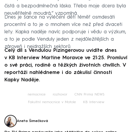
čistá a bezpodmínečná láska. Třeba moje dcera byla
neuvěřitelně moudrá,“ vzpomíná.
Dnes je šance na vyléčení dětí téměř osmdesáti
procentní a to je o mnohem více než před dvaceti
lety. Kapka naděje navíc podporuje i vědu a výzkum,
a to je podle Venduly jeden z nejdůležitějších a
zároveň i nejdražších sektorů.
Celý díl s Vendulou Pizingerovou uvidíte dnes
v KB Interview Martine Moravce ve 21:25. Promluví
o své práci, rodině a těžkých životních chvílích. V
reportáži nahlédneme i do zákulisí činnosti
Kapky Naděje.
nemocnice
rozhovor
CNN Prima NEWS
Fakultní nemocnice v Motole
KB Interview
Aneta Šimečková