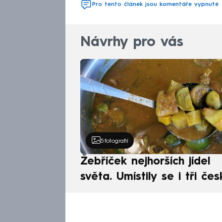
Pro tento článek jsou komentáře vypnuté
Návrhy pro vás
5
fotografií
Žebříček nejhorších jídel
světa. Umístily se i tři čes
pokrmy, vévodí skandináv
kuchyně