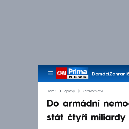
Domácí
Zahranič
Pořady
Domů
Zprávy
Zdravotnictví
Do armádní nemocn
stát čtyři miliard