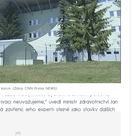
 korun.
Zdroj: CNN Prima NEWS
lno rozběhnout, museli bychom stáhnout personál
vaci neuvažujeme,“ uvedl ministr zdravotnictví Jan
á zavřený, jeho experti stejně jako stovky dalších
ých nemocnicích.