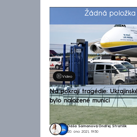
Žádná položka z
Výběr redakce
Video
Na pokraji tragédie: Ukrajinsk
bylo naložené municí
Dáša Šamanová
,
Ondřej Stratilík
20. úno 2021, 19:50