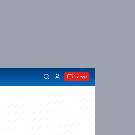
TV živě