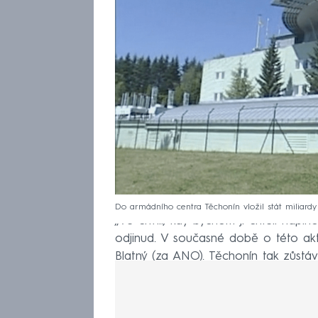
Do armádního centra Těchonín vložil stát miliardy
„Ve chvíli, kdy bychom ji chtěli nap
odjinud. V současné době o této akti
Blatný (za ANO). Těchonín tak zůstáv
vojáků pomáhají v ostatních přetížen