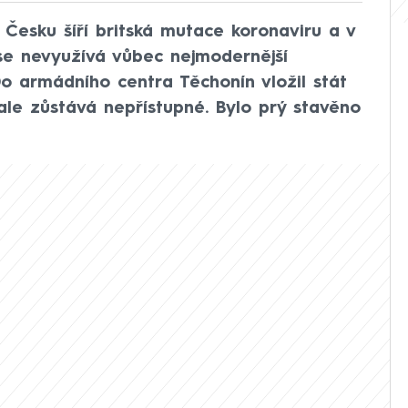
v Česku šíří britská mutace koronaviru a v
 se nevyužívá vůbec nejmodernější
Do armádního centra Těchonín vložil stát
 ale zůstává nepřístupné. Bylo prý stavěno