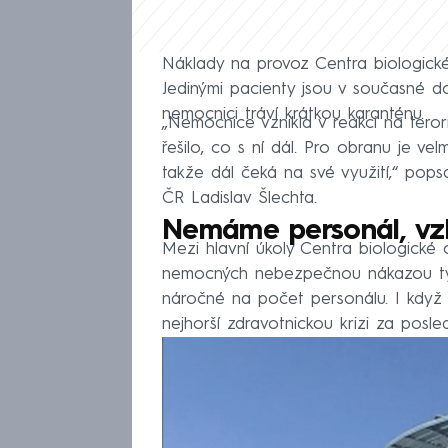
Náklady na provoz Centra biologické
Jedinými pacienty jsou v současné dob
nemocnici tráví krátkou karanténu.
„Nemocnice vznikla v reakci na teror
řešilo, co s ní dál. Pro obranu je ve
takže dál čeká na své využití,“ pops
ČR Ladislav Šlechta.
Nemáme personál, vz
Mezi hlavní úkoly Centra biologické o
nemocných nebezpečnou nákazou typu
náročné na počet personálu. I kdy
nejhorší zdravotnickou krizi za posl