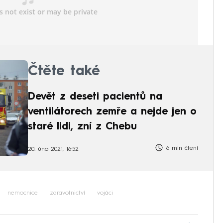
Čtěte také
Devět z deseti pacientů na
ventilátorech zemře a nejde jen o
staré lidi, zní z Chebu
6 min čtení
20. úno 2021, 16:52
nemocnice
zdravotnictví
vojáci