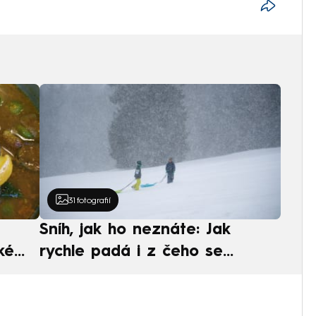
31
fotografií
Sníh, jak ho neznáte: Jak
ké
rychle padá i z čeho se
ská
skládá. A vločky nejsou bílé