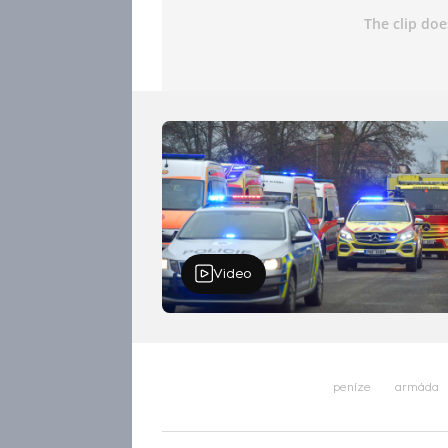
Video
peníze
armáda