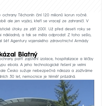
 ochrany Těchonín činí 120 milionů korun ročně.
ě ale jen vojáci, kteří se vracejí ze zahraničí. V
istické útoky ze září 2001. Už před deseti roky se
lmi nákladná, a tak se měla odprodat. Z toho sešlo,
al šéf Agentury vojenského zdravotnictví Armády
kázal Blatný
chrany patří zajištění izolace, hospitalizace a léčby
 ebola. A jeho technologické řešení je velmi
ž ale Česko sužuje nebezpečná nákaza a zažíváme
edních 30 let, nemocnice je téměř prázdná.