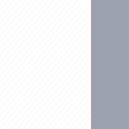
ideo
kat migranty do Česka? Sami by odešli, tvrdí exp
ické sebevraždě