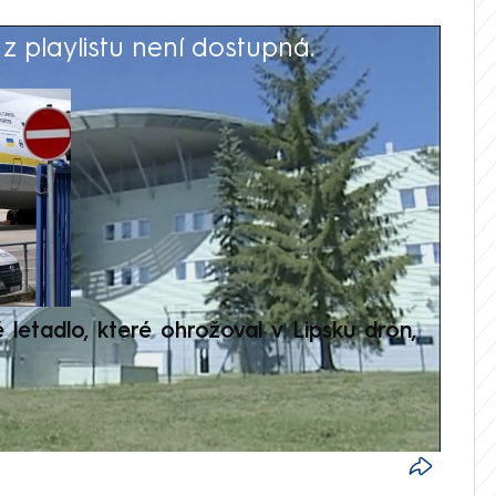
 playlistu není dostupná.
V
é letadlo, které ohrožoval v Lipsku dron,
Přilá
polit