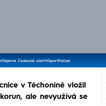
í
Objevte Česko
Jak ušetřit
Sport
Počasí
ice v Těchoníně vložil
y korun, ale nevyužívá se