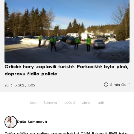
Orlické hory zaplavili turisté. Parkoviště byla plná,
dopravu řídila policie
6 min čtení
20. úno 2021, 18:05
jaro
Šumava
počasí
zima
sníh
Dáša Šamanová
Dáša přišla do online zpravodajství CNN Prima NEWS jako