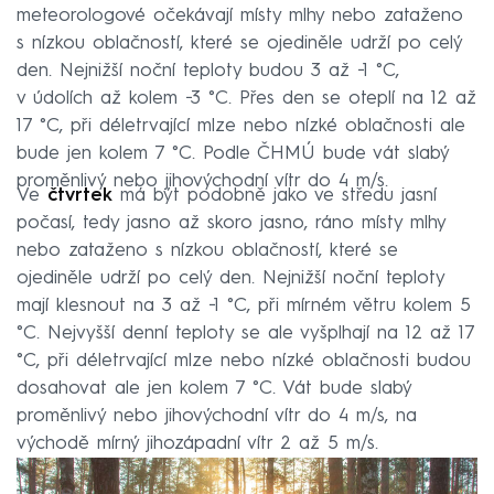
meteorologové očekávají místy mlhy nebo zataženo
s nízkou oblačností, které se ojediněle udrží po celý
den. Nejnižší noční teploty budou 3 až −1 °C,
v údolích až kolem −3 °C. Přes den se oteplí na 12 až
17 °C, při déletrvající mlze nebo nízké oblačnosti ale
bude jen kolem 7 °C. Podle ČHMÚ bude vát slabý
proměnlivý nebo jihovýchodní vítr do 4 m/s.
Ve
čtvrtek
má být podobně jako ve středu jasní
počasí, tedy jasno až skoro jasno, ráno místy mlhy
nebo zataženo s nízkou oblačností, které se
ojediněle udrží po celý den. Nejnižší noční teploty
mají klesnout na 3 až −1 °C, při mírném větru kolem 5
°C. Nejvyšší denní teploty se ale vyšplhají na 12 až 17
°C, při déletrvající mlze nebo nízké oblačnosti budou
dosahovat ale jen kolem 7 °C. Vát bude slabý
proměnlivý nebo jihovýchodní vítr do 4 m/s, na
východě mírný jihozápadní vítr 2 až 5 m/s.