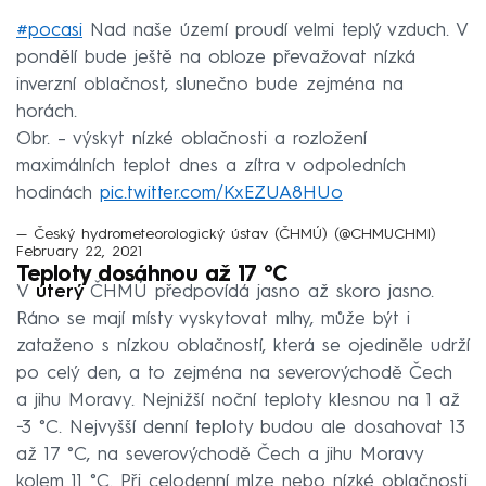
#pocasi
Nad naše území proudí velmi teplý vzduch. V
pondělí bude ještě na obloze převažovat nízká
inverzní oblačnost, slunečno bude zejména na
horách.
Obr. – výskyt nízké oblačnosti a rozložení
maximálních teplot dnes a zítra v odpoledních
hodinách
pic.twitter.com/KxEZUA8HUo
— Český hydrometeorologický ústav (ČHMÚ) (@CHMUCHMI)
February 22, 2021
Teploty dosáhnou až 17 °C
V
úterý
ČHMÚ předpovídá jasno až skoro jasno.
Ráno se mají místy vyskytovat mlhy, může být i
zataženo s nízkou oblačností, která se ojediněle udrží
po celý den, a to zejména na severovýchodě Čech
a jihu Moravy. Nejnižší noční teploty klesnou na 1 až
−3 °C. Nejvyšší denní teploty budou ale dosahovat 13
až 17 °C, na severovýchodě Čech a jihu Moravy
kolem 11 °C. Při celodenní mlze nebo nízké oblačnosti