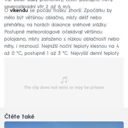
severozápadní vítr 2 až 6 m/s.
O
víkendu
se počasí trošku zhorší. Zpočátku by
mělo být většinou oblačno, místy déšť nebo
přeháňky, na horách dokonce sněhové srážky.
Postupně meteorologové očekávají většinou
polojasno, místy zataženo s nízkou oblačností nebo
mlhy, i mrznoucí. Nejnižší noční teploty klesnou na 4
až 0 °C, postupně 1 až 3 °C. Nejvyšší denní teploty
budou nižší než v týdnu, dosáhnou 5 až 10 °C.
Čtěte také