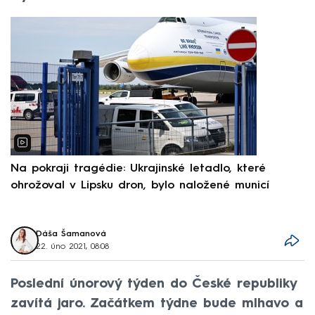
Na pokraji tragédie: Ukrajinské letadlo, které
P
ohrožoval v Lipsku dron, bylo naložené municí
e
Dáša Šamanová
22. úno 2021, 08:08
Poslední únorový týden do České republiky
zavítá jaro. Začátkem týdne bude mlhavo a