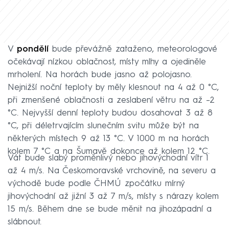
V
pondělí
bude převážně zataženo, meteorologové
očekávají nízkou oblačnost, místy mlhy a ojediněle
mrholení. Na horách bude jasno až polojasno.
Nejnižší noční teploty by měly klesnout na 4 až 0 °C,
při zmenšené oblačnosti a zeslabení větru na až –2
°C. Nejvyšší denní teploty budou dosahovat 3 až 8
°C, při déletrvajícím slunečním svitu může být na
některých místech 9 až 13 °C. V 1000 m na horách
kolem 7 °C a na Šumavě dokonce až kolem 12 °C.
Vát bude slabý proměnlivý nebo jihovýchodní vítr 1
až 4 m/s. Na Českomoravské vrchovině, na severu a
východě bude podle ČHMÚ zpočátku mírný
jihovýchodní až jižní 3 až 7 m/s, místy s nárazy kolem
15 m/s. Během dne se bude měnit na jihozápadní a
slábnout.