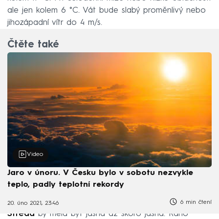
ale jen kolem 6 °C. Vát bude slabý proměnlivý nebo
jihozápadní vítr do 4 m/s.
Čtěte také
Video
Jaro v únoru. V Česku bylo v sobotu nezvykle
teplo, padly teplotní rekordy
6 min čtení
20. úno 2021, 23:46
Středa
by měla být jasná až skoro jasná. Ráno