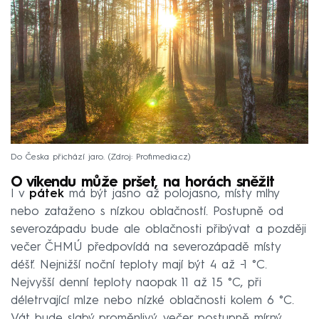
Do Česka přichází jaro.
Zdroj: Profimedia.cz
O víkendu může pršet, na horách sněžit
I v
pátek
má být jasno až polojasno, místy mlhy
nebo zataženo s nízkou oblačností. Postupně od
severozápadu bude ale oblačnosti přibývat a později
večer ČHMÚ předpovídá na severozápadě místy
déšť. Nejnižší noční teploty mají být 4 až −1 °C.
Nejvyšší denní teploty naopak 11 až 15 °C, při
déletrvající mlze nebo nízké oblačnosti kolem 6 °C.
Vát bude slabý proměnlivý, večer postupně mírný