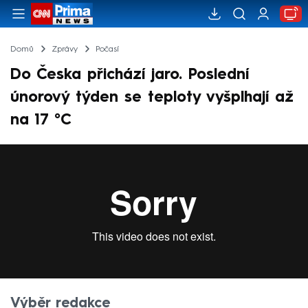
Domů
Zprávy
Počasí
Do Česka přichází jaro. Poslední
únorový týden se teploty vyšplhají až
na 17 °C
Výběr redakce