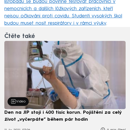
listopadu se budou povinně testovat pracovníci v
nemocnicích a dalších lůžkových zařízeních, kteří
nejsou očkováni proti covidu. Studenti vysokých škol
budou muset nosit respirátory i v rámci výuky
.
Čtěte také
Video
Den na JIP stojí i 400 tisíc korun. Pojištění za celý
život „vyčerpáte“ během pár hodin
6 min čtení