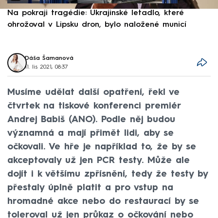
Na pokraji tragédie: Ukrajinské letadlo, které
P
ohrožoval v Lipsku dron, bylo naložené municí
e
Dáša Šamanová
11. lis 2021, 08:37
Musíme udělat další opatření, řekl ve
čtvrtek na tiskové konferenci premiér
Andrej Babiš (ANO). Podle něj budou
významná a mají přimět lidi, aby se
očkovali. Ve hře je například to, že by se
akceptovaly už jen PCR testy. Může ale
dojít i k většímu zpřísnění, tedy že testy by
přestaly úplně platit a pro vstup na
hromadné akce nebo do restaurací by se
toleroval už jen průkaz o očkování nebo