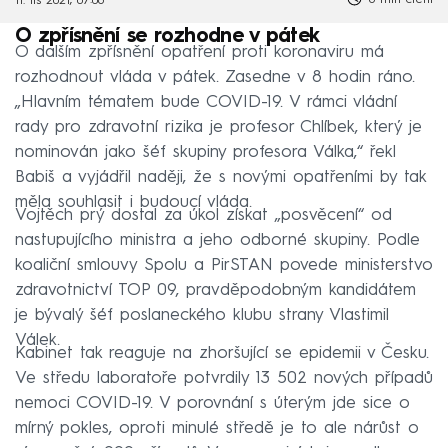
11. lis 2021, 07:06
O zpřísnění se rozhodne v pátek
O dalším zpřísnění opatření proti koronaviru má
rozhodnout vláda v pátek. Zasedne v 8 hodin ráno.
„Hlavním tématem bude COVID-19. V rámci vládní
rady pro zdravotní rizika je profesor Chlíbek, který je
nominován jako šéf skupiny profesora Válka,“ řekl
Babiš a vyjádřil naději, že s novými opatřeními by tak
měla souhlasit i budoucí vláda.
Vojtěch prý dostal za úkol získat „posvěcení“ od
nastupujícího ministra a jeho odborné skupiny. Podle
koaliční smlouvy Spolu a PirSTAN povede ministerstvo
zdravotnictví TOP 09, pravděpodobným kandidátem
je bývalý šéf poslaneckého klubu strany Vlastimil
Válek.
Kabinet tak reaguje na zhoršující se epidemii v Česku.
Ve středu laboratoře potvrdily 13 502 nových případů
nemoci COVID-19. V porovnání s úterým jde sice o
mírný pokles, oproti minulé středě je to ale nárůst o