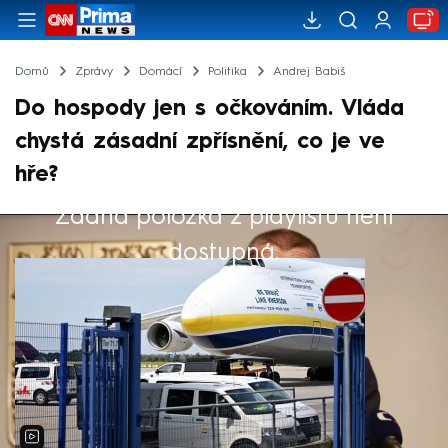
Domů
Zprávy
Domácí
Politika
Andrej Babiš
Do hospody jen s očkováním. Vláda
chystá zásadní zpřísnění, co je ve
hře?
Žádná položka z playlistu není
Výběr redakce
dostupná.