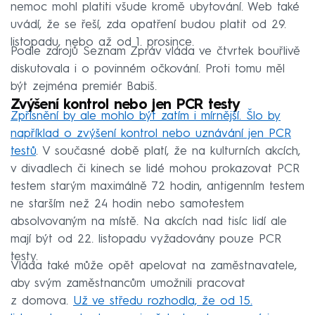
nemoc mohl platiti všude kromě ubytování. Web také
uvádí, že se řeší, zda opatření budou platit od 29.
listopadu, nebo až od 1. prosince.
Podle zdrojů Seznam Zpráv vláda ve čtvrtek bouřlivě
diskutovala i o povinném očkování. Proti tomu měl
být zejména premiér Babiš.
Zvýšení kontrol nebo jen PCR testy
Zpřísnění by ale mohlo být zatím i mírnější. Šlo by
například o zvýšení kontrol nebo uznávání jen PCR
testů
. V současné době platí, že na kulturních akcích,
v divadlech či kinech se lidé mohou prokazovat PCR
testem starým maximálně 72 hodin, antigenním testem
ne starším než 24 hodin nebo samotestem
absolvovaným na místě. Na akcích nad tisíc lidí ale
mají být od 22. listopadu vyžadovány pouze PCR
testy.
Vláda také může opět apelovat na zaměstnavatele,
aby svým zaměstnancům umožnili pracovat
z domova.
Už ve středu rozhodla, že od 15.