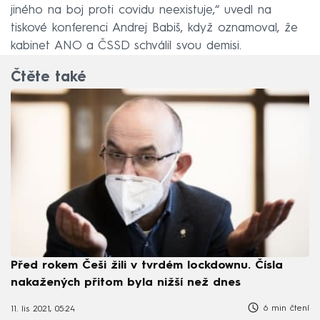
jiného na boj proti covidu neexistuje,“ uvedl na
tiskové konferenci Andrej Babiš, když oznamoval, že
kabinet ANO a ČSSD schválil svou demisi.
Čtěte také
Před rokem Češi žili v tvrdém lockdownu. Čísla
nakažených přitom byla nižší než dnes
6 min čtení
11. lis 2021, 05:24