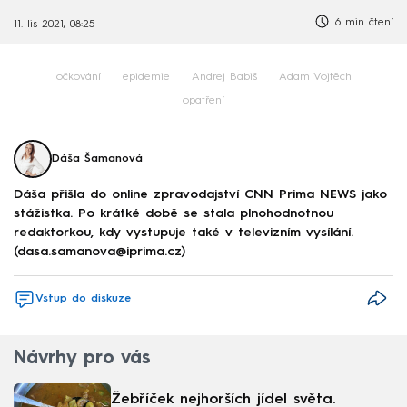
6 min čtení
11. lis 2021, 08:25
očkování
epidemie
Andrej Babiš
Adam Vojtěch
opatření
Dáša Šamanová
Dáša přišla do online zpravodajství CNN Prima NEWS jako
stážistka. Po krátké době se stala plnohodnotnou
redaktorkou, kdy vystupuje také v televizním vysílání.
(dasa.samanova@iprima.cz)
Vstup do diskuze
Návrhy pro vás
Žebříček nejhorších jídel světa.