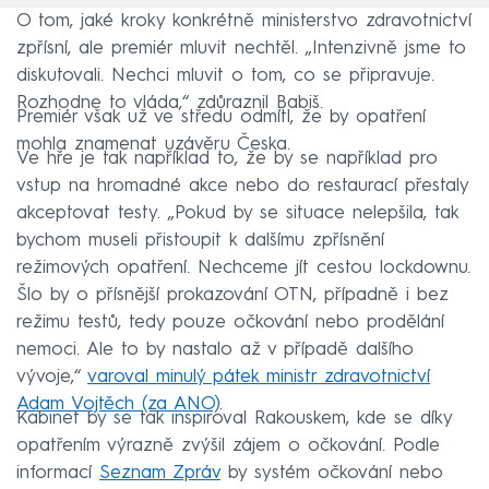
O tom, jaké kroky konkrétně ministerstvo zdravotnictví
zpřísní, ale premiér mluvit nechtěl. „Intenzivně jsme to
diskutovali. Nechci mluvit o tom, co se připravuje.
Rozhodne to vláda,“ zdůraznil Babiš.
Premiér však už ve středu odmítl, že by opatření
mohla znamenat uzávěru Česka.
Ve hře je tak například to, že by se například pro
vstup na hromadné akce nebo do restaurací přestaly
akceptovat testy. „Pokud by se situace nelepšila, tak
bychom museli přistoupit k dalšímu zpřísnění
režimových opatření. Nechceme jít cestou lockdownu.
Šlo by o přísnější prokazování OTN, případně i bez
režimu testů, tedy pouze očkování nebo prodělání
nemoci. Ale to by nastalo až v případě dalšího
vývoje,“
varoval minulý pátek ministr zdravotnictví
Adam Vojtěch (za ANO)
.
Kabinet by se tak inspiroval Rakouskem, kde se díky
opatřením výrazně zvýšil zájem o očkování. Podle
informací
Seznam Zpráv
by systém očkování nebo