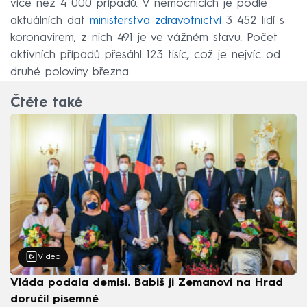
více než 4 000 případů. V nemocnicích je podle
aktuálních dat
ministerstva zdravotnictví
3 452 lidí s
koronavirem, z nich 491 je ve vážném stavu. Počet
aktivních případů přesáhl 123 tisíc, což je nejvíc od
druhé poloviny března.
Čtěte také
Video
Vláda podala demisi. Babiš ji Zemanovi na Hrad
doručil písemně