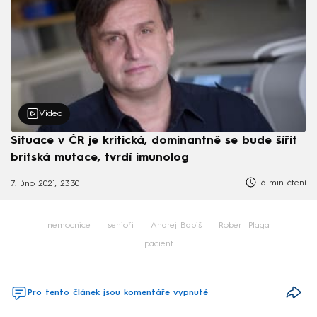
Video
Situace v ČR je kritická, dominantně se bude šířit
britská mutace, tvrdí imunolog
6 min čtení
7. úno 2021, 23:30
nemocnice
senioři
Andrej Babiš
Robert Plaga
pacient
Pro tento článek jsou komentáře vypnuté