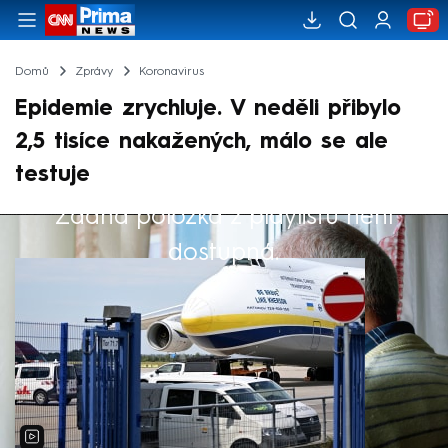
Domů
Zprávy
Koronavirus
Epidemie zrychluje. V neděli přibylo
2,5 tisíce nakažených, málo se ale
testuje
Žádná položka z playlistu není
Výběr redakce
dostupná.