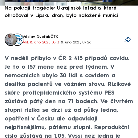
Na pokraji tragédie: Ukrajinské letadlo, které
P
ohrožoval v Lipsku dron, bylo naložené municí
e
Václav Dvořák
,
ČTK
Akt. 8. úno 2021, 08:13
• 8. úno 2021, 07:26
V neděli přibylo v ČR 2 415 případů covidu.
Je to o 157 méně než před týdnem. V
nemocnicích ubylo 30 lidí s covidem a
desítka pacientů ve vážném stavu. Rizikové
skóre protiepidemického systému PES
zůstává pátý den na 71 bodech. Ve čtvrtém
stupni rizika se drží už od půlky ledna,
opatření v Česku ale odpovídají
nejpřísnějšímu, pátému stupni. Reprodukční
číslo zůstává na 1,05. Vyšší než jedna je