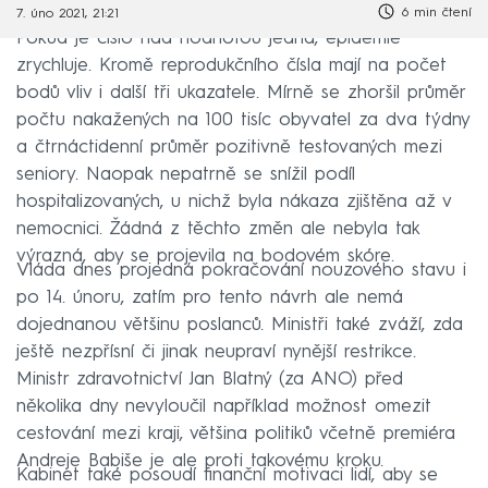
6 min čtení
7. úno 2021, 21:21
Pokud je číslo nad hodnotou jedna, epidemie
zrychluje. Kromě reprodukčního čísla mají na počet
bodů vliv i další tři ukazatele. Mírně se zhoršil průměr
počtu nakažených na 100 tisíc obyvatel za dva týdny
a čtrnáctidenní průměr pozitivně testovaných mezi
seniory. Naopak nepatrně se snížil podíl
hospitalizovaných, u nichž byla nákaza zjištěna až v
nemocnici. Žádná z těchto změn ale nebyla tak
výrazná, aby se projevila na bodovém skóre.
Vláda dnes projedná pokračování nouzového stavu i
po 14. únoru, zatím pro tento návrh ale nemá
dojednanou většinu poslanců. Ministři také zváží, zda
ještě nezpřísní či jinak neupraví nynější restrikce.
Ministr zdravotnictví Jan Blatný (za ANO) před
několika dny nevyloučil například možnost omezit
cestování mezi kraji, většina politiků včetně premiéra
Andreje Babiše je ale proti takovému kroku.
Kabinet také posoudí finanční motivaci lidí, aby se