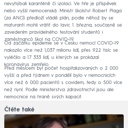
nevyhýbali karanténě či izolaci. Ve hře je příspěvek
nebo vyšší nemocenská. Ministr školství Robert Plaga
(za ANO) předloží vládě plán, podle něhož by se
maturanti mohli vrátit do lavic 1. března, současně se
zavedením pravidelného testování studentů i
zaměstnanců škol na COVID-19.
Od začátku epidemie se v Česku nemocí COVID-19
nakazilo více než 1,037 milionu lidí, přes 922 tisíc se
vyléčilo a 17 333 lidí, u kterých se prokázal
koronavirus zemřelo.
Před měsícem byl počet hospitalizovaných o 2 000
vyšší a před týdnem v pondělí bylo v nemocnicích
více než 6 000 pacientů s covidem, tedy o 500 více
než nyní. Podle ministerstva zdravotnictví jsou ale
nemocnice na hraně svých kapacit.
Čtěte také