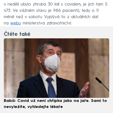
v neděli ubylo zhruba 30 lidí s covidem, je jich tam 5
473. Ve vážném stavu je 986 pacientů, tedy o 11
méně než v sobotu. Vyplývá to z aktuálních dat
na
webu
ministerstva zdravotnictví.
Čtěte také
Babiš: Covid už není chřipka jako na jaře. Sami to
nevyležíte, vyhledejte lékaře