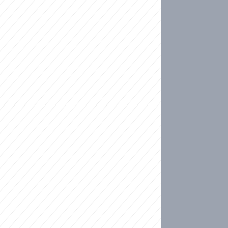
ideo
ní plné slz po 50 letech: Matku donutili dát d
ět spojil test DNA