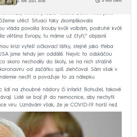
6 min čtení
2. bře 2021, 16:56
sme hrůzu, kterou prožila většina zemí. Virus jsme
můžeme utéct. Situaci taky zkomplikovala
ou vláda povolila šrouby kvůli volbám, podruhé kvůli
a většina Evropy, tu máme už čtyři,“ objasnil
nou krizi vyřeší očkovací látky, stejně jako třeba
i USA jsme tehdy jen oddálili. Nejvíc to odskáčou
co skoro nechodily do školy, se na nich strašně
u koronaviru od začátku spíš zlehčoval. Sám však v
andemie necítí a považuje to za nálepku.
lidí na zhoubné nádory či infarkt. Bohužel, takové
ají. Lidé se bojí jít do nemocnice, aby nechytli
ace viru. Uznávám však, že je COVID-19 horší než