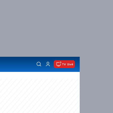
TV živě