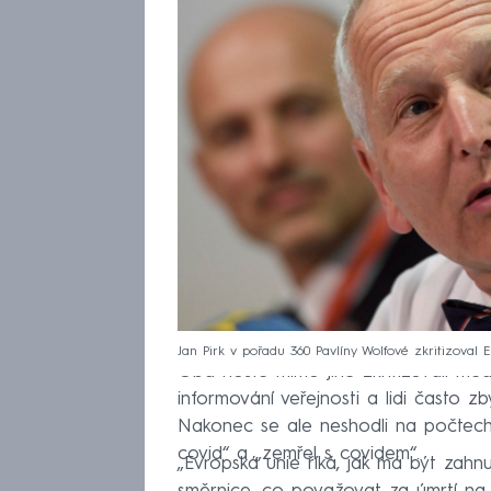
Jan Pirk v pořadu 360 Pavlíny Wolfové zkritizoval
Oba hosté mimo jiné zkritizovali médi
informování veřejnosti a lidi často zb
Nakonec se ale neshodli na počtec
covid“ a „zemřel s covidem“.
„Evropská unie říká, jak má být zahn