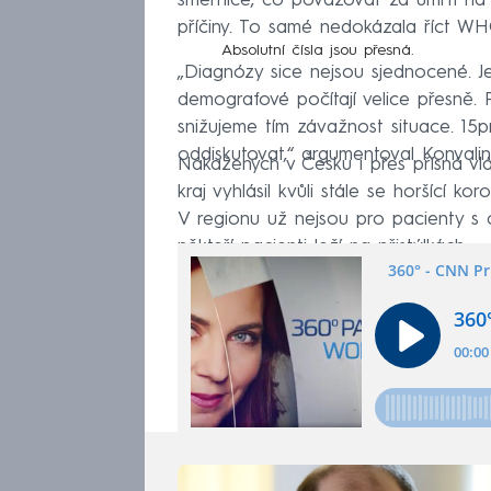
směrnice, co považovat za úmrtí na c
příčiny. To samé nedokázala říct WHO,
Absolutní čísla jsou přesná.
„Diagnózy sice nejsou sjednocené. J
demografové počítají velice přesně.
snižujeme tím závažnost situace. 15
oddiskutovat,“ argumentoval Konvalin
Nakažených v Česku i přes přísná vlá
kraj vyhlásil kvůli stále se horšící k
V regionu už nejsou pro pacienty s 
někteří pacienti leží na přistýlkách.