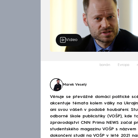
Video
banán
Evropa
Marek Veselý
Věnuje se převážně domácí politické scé
akcentuje témata kolem války na Ukraj
ani svou vášeň v podobě houbaření. Stu
odborné škole publicistiky (VOŠP), kde ta
zpravodajství CNN Prima NEWS začal pra
studentského magazínu VOŠP s názvem 
dokončení studií na VOŠP v létě 2021 n