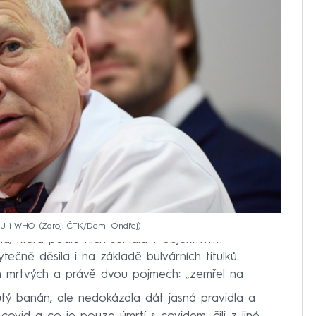
 EU i WHO
Zdroj: ČTK/Deml Ondřej
a, která podle nich selhala v objektivním
ytečně děsila i na základě bulvárních titulků.
h mrtvých a právě dvou pojmech: „zemřel na
utý banán, ale nedokázala dát jasná pravidla a