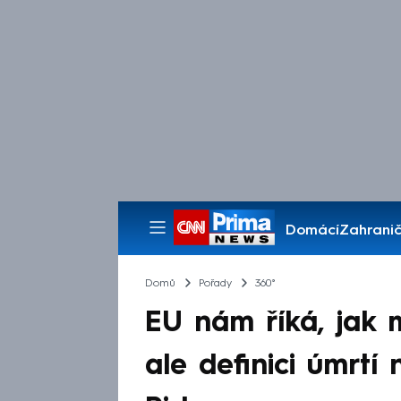
Domácí
Zahranič
Pořady
Domů
Pořady
360°
EU nám říká, jak
ale definici úmrtí