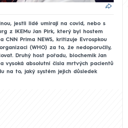
ou, jestli lidé umírají na covid, nebo s
urg z IKEMu Jan Pirk, který byl hostem
na CNN Prima NEWS, kritizuje Evrospkou
 organizaci (WHO) za to, že nedoporučily,
vat. Druhý host pořadu, biochemik Jan
a vysoká absolutní čísla mrtvých pacientů
u na to, jaký systém jejich důsledek