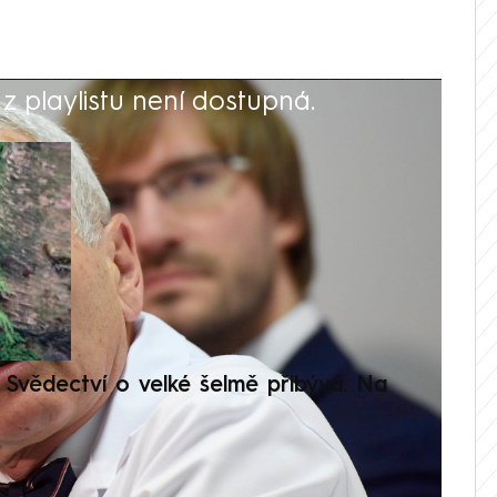
 playlistu není dostupná.
V
Svědectví o velké šelmě přibývá. Na
Setká
je op