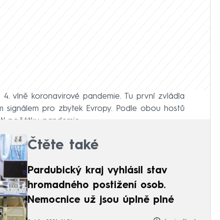
ž 4. vlně koronavirové pandemie. Tu první zvládla
ým signálem pro zbytek Evropy. Podle obou hostů
tí počátku pandemie.
Čtěte také
Pardubický kraj vyhlásil stav
hromadného postižení osob.
Nemocnice už jsou úplně plné