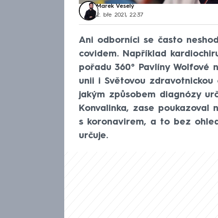
Marek Veselý
2. bře 2021, 22:37
Ani odborníci se často neshodn
covidem. Například kardiochir
pořadu 360° Pavlíny Wolfové 
unii i Světovou zdravotnickou
jakým způsobem diagnózy určo
Konvalinka, zase poukazoval n
s koronavirem, a to bez ohled
určuje.