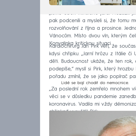
„Jsme obětí minulého jara. Nezažili j
pak podcenili a mysleli si, že tomu 
rozvolňování z října a prosince. Jedn
Vánocům. Místo dvou vln, kterým čelil
Konvalinka kritickou situaci.
Kardiochirurg Jan Pirk věří, že součas
kdysi chřipku. „Jarní hrůzu z Itálie č
děti. Budoucnost ukáže, že ten rok, 
podepíše,“ myslí si Pirk, který hrozb
pořadu zmínil, že se jako popírač p
Lidé se bojí chodit do nemocnice.
„Za poslední rok zemřelo mnohem víc 
věci se v důsledku pandemie zanedbáv
koronavirus. Vadila mi vždy démoniz
chřipka,“ vysvětlil Pirk.