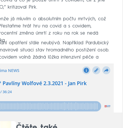
ovid a co je pouze úmrtí s covidem, čili z jiné
“ kritizoval Pirk.
enže já mluvím o absolutním počtu mrtvých, což
 Přestaňme hrát hru na covid a s covidem,
procentní změna úmrtí z roku na rok se nedá
ka.
dní opatření stále neubývá. Například Pardubický
oronavirové situaci stav hromadného postižení osob.
covidem volná žádná lůžka intenzivní péče a
Čtěte také