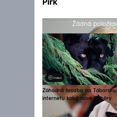
Pirk
Žádná položka z
Výběr redakce
Video
Záhadná hrozba na Táborsku: 
internetu kolují nové záběry