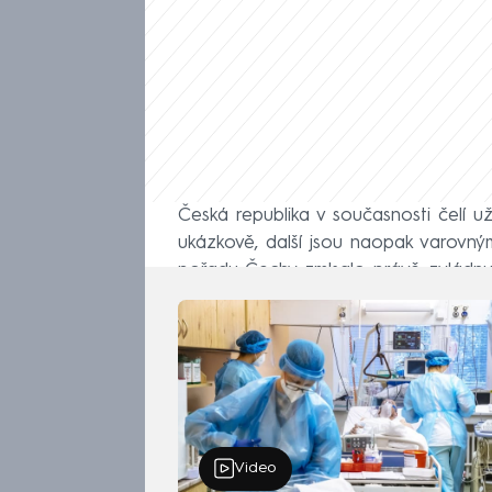
Česká republika v současnosti čelí u
ukázkově, další jsou naopak varovn
pořadu Čechy zmlsalo právě zvládnu
Video