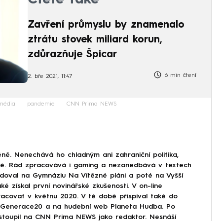
Zavření průmyslu by znamenalo
ztrátu stovek miliard korun,
zdůrazňuje Špicar
6 min čtení
2. bře 2021, 11:47
média
pandemie
CNN Prima NEWS
ně. Nenechává ho chladným ani zahraniční politika,
ině. Rád zpracovává i gaming a nezanedbává v textech
doval na Gymnáziu Na Vítězné pláni a poté na Vyšší
ké získal první novinářské zkušenosti. V on-line
covat v květnu 2020. V té době přispíval také do
Generace20 a na hudební web Planeta Hudba. Po
astoupil na CNN Prima NEWS jako redaktor. Nesnáší