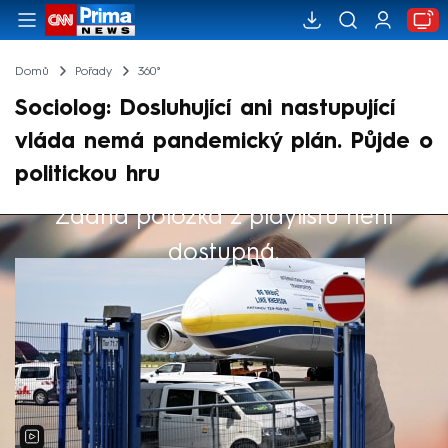
Domů
Pořady
360°
Sociolog: Dosluhující ani nastupující
vláda nemá pandemický plán. Půjde o
politickou hru
Žádná položka z playlistu není
Výběr redakce
dostupná.