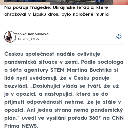
Na pokraji tragédie: Ukrajinské letadlo, které
P
ohrožoval v Lipsku dron, bylo naložené municí
e
Monika Kabourková
9. lis 2021, 00:29
Českou společnost nadále ovlivňuje
pandemická situace v zemi. Podle sociologa
a šéfa agentury STEM Martina Buchtíka si
lidé nyní uvědomují, že v Česku panuje
bezvládí. „Dosluhující vláda se tváří, že už
je v opozici, a nastupující, která se do
přijmutí odpovědnosti nehrne, že je stále v
opozici. Ani jedna strana nemá pandemický
plán,“ uvedl ve vysílání pořadu 360° na CNN
Prima NEWS.