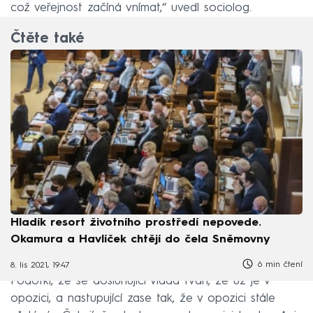
což veřejnost začíná vnímat,“ uvedl sociolog.
Čtěte také
Hladík resort životního prostředí nepovede.
Okamura a Havlíček chtějí do čela Sněmovny
6 min čtení
8. lis 2021, 19:47
Podotkl, že se dosluhující vláda tváří, že už je v
opozici, a nastupující zase tak, že v opozici stále