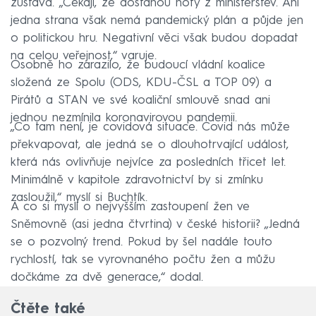
zůstává. „Čekají, že dostanou noty z ministerstev. Ani
jedna strana však nemá pandemický plán a půjde jen
o politickou hru. Negativní věci však budou dopadat
na celou veřejnost,“ varuje.
Osobně ho zarazilo, že budoucí vládní koalice
složená ze Spolu (ODS, KDU-ČSL a TOP 09) a
Pirátů a STAN ve své koaliční smlouvě snad ani
jednou nezmínila koronavirovou pandemii.
„Co tam není, je covidová situace. Covid nás může
překvapovat, ale jedná se o dlouhotrvající událost,
která nás ovlivňuje nejvíce za posledních třicet let.
Minimálně v kapitole zdravotnictví by si zmínku
zasloužil,“ myslí si Buchtík.
A co si myslí o nejvyšším zastoupení žen ve
Sněmovně (asi jedna čtvrtina) v české historii? „Jedná
se o pozvolný trend. Pokud by šel nadále touto
rychlostí, tak se vyrovnaného počtu žen a můžu
dočkáme za dvě generace,“ dodal.
Čtěte také