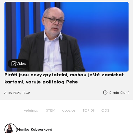
Video
Piráti jsou nevyzpytatelní, mohou ještě zamíchat
kartami, varuje politolog Pehe
6 min čtení
8. lis 2021, 17:48
veřejnost
STEM
opozice
TOP 09
ODS
Monika Kabourková