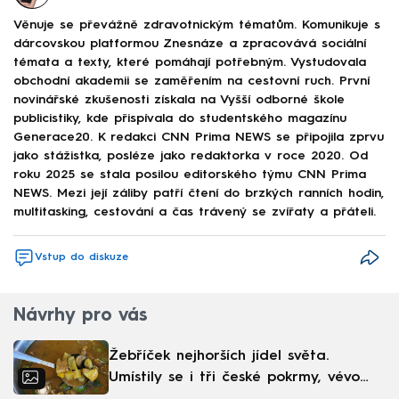
Věnuje se převážně zdravotnickým tématům. Komunikuje s
dárcovskou platformou Znesnáze a zpracovává sociální
témata a texty, které pomáhají potřebným. Vystudovala
obchodní akademii se zaměřením na cestovní ruch. První
novinářské zkušenosti získala na Vyšší odborné škole
publicistiky, kde přispívala do studentského magazínu
Generace20. K redakci CNN Prima NEWS se připojila zprvu
jako stážistka, posléze jako redaktorka v roce 2020. Od
roku 2025 se stala posilou editorského týmu CNN Prima
NEWS. Mezi její záliby patří čtení do brzkých ranních hodin,
multitasking, cestování a čas trávený se zvířaty a přáteli.
Vstup do diskuze
Návrhy pro vás
Žebříček nejhorších jídel světa.
Umístily se i tři české pokrmy, vévodí