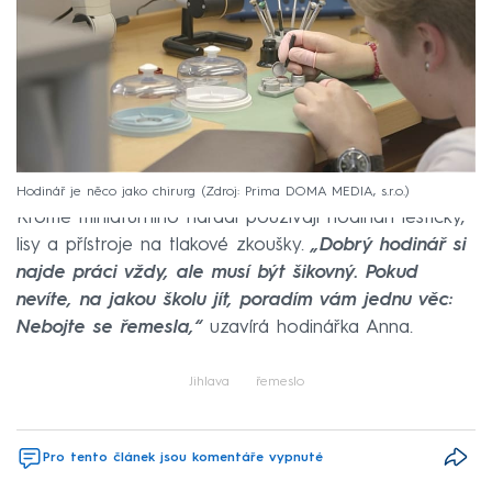
Hodinář je něco jako chirurg
Zdroj: Prima DOMA MEDIA, s.r.o.
Kromě miniaturního nářadí používají hodináři leštičky,
lisy a přístroje na tlakové zkoušky.
„Dobrý hodinář si
najde práci vždy, ale musí být šikovný. Pokud
nevíte, na jakou školu jít, poradím vám jednu věc:
Nebojte se řemesla,“
uzavírá hodinářka Anna.
Jihlava
řemeslo
Pro tento článek jsou komentáře vypnuté