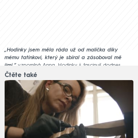
„Hodinky jsem měla ráda už od malička díky
mému tatínkovi, který je sbíral a zásoboval mě
jimi,“
vzpomíná Anna. Hodinky ji fascinují dodnes.
Čtěte také