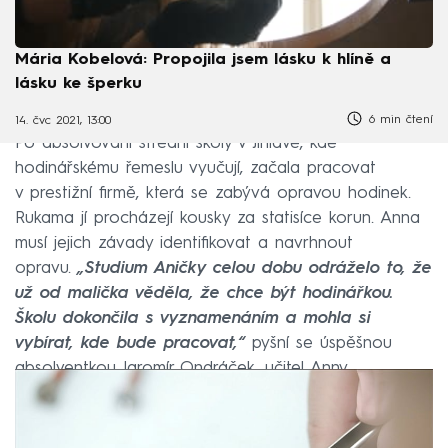
Mária Kobelová: Propojila jsem lásku k hlíně a
lásku ke šperku
6 min čtení
14. čvc 2021, 13:00
Po absolvování střední školy v Jihlavě, kde
hodinářskému řemeslu vyučují, začala pracovat
v prestižní firmě, která se zabývá opravou hodinek.
Rukama jí procházejí kousky za statisíce korun. Anna
musí jejich závady identifikovat a navrhnout
opravu.
„Studium Aničky celou dobu odráželo to, že
už od malička věděla, že chce být hodinářkou.
Školu dokončila s vyznamenáním a mohla si
vybírat, kde bude pracovat,“
pyšní se úspěšnou
absolventkou Jaromír Ondráček, učitel Anny.