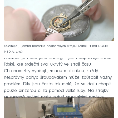
Fascinuje ji jemná motorika hodinářských strojků
Zdroj: Prima DOMA
MEDIA, s.r.o.
Hodinář je něco jako chirurg – jen neopravuje srdce
lidské, ale srdeční sval ukrytý ve stroji času.
Chronometry vynikají jemnou motorikou, každý
nesprávný pohyb šroubovákem může způsobit vážný
problém. Díly jsou často tak malé, že se dají uchopit
pouze pinzetou a za pomocí velké lupy. Na strojky
se nesahá holými prsty, nýbrž speciálními návleky.