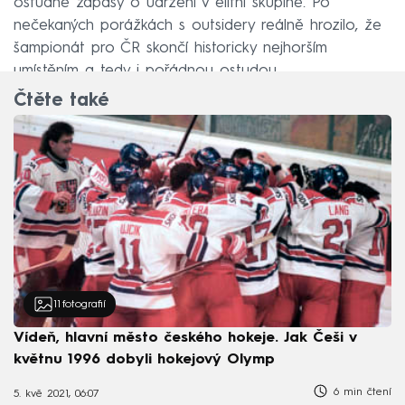
ostudné zápasy o udržení v elitní skupině. Po
nečekaných porážkách s outsidery reálně hrozilo, že
šampionát pro ČR skončí historicky nejhorším
umístěním a tedy i pořádnou ostudou.
Čtěte také
11
fotografií
Vídeň, hlavní město českého hokeje. Jak Češi v
květnu 1996 dobyli hokejový Olymp
6 min čtení
5. kvě 2021, 06:07