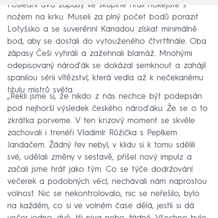
Poslední dva zápasy ve skupině hráli hokejisté s
nožem na krku. Museli za plný počet bodů porazit
Lotyšsko a se suverénní Kanadou získat minimálně
bod, aby se dostali do vytouženého čtvrtfinále. Oba
zápasy Češi vyhráli a zažehnali blamáž. Mnohými
odepisovaný nároďák se dokázal semknout a zahájil
spanilou sérii vítězství, která vedla až k nečekanému
titulu mistrů světa.
„Řekli jsme si, že nikdo z nás nechce být podepsán
pod nejhorší výsledek českého nároďáku. Že se o to
zkrátka porveme. V ten krizový moment se skvěle
zachovali i trenéři Vladimír Růžička s Pepíkem
Jandačem. Žádný řev nebyl, v klidu si k tomu sdělili
své, udělali změny v sestavě, přišel nový impulz a
začali jsme hrát jako tým. Co se týče dodržování
večerek a podobných věcí, nechávali nám naprostou
volnost. Nic se nekontrolovalo, nic se neřešilo, bylo
na každém, co si ve volném čase dělá, jestli si dá