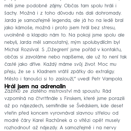
měli jsme podobné zájmy. Občas tam spolu hráli i
šachy. Možná i z toho důvodu nás dali dohromady.
Jarda je samozřejmě legenda, ale já ho na ledě bral
jako kámoše, možná i proto jsem hrál bez stresu,
uvolněně a klapalo nám to. Na pokoji jsme spolu ale
nebyli, Jarda měl samostatný, mým spolubydlícím byl
Michal Rozsíval. S ‚Džegrem' jsme pořád v kontaktu,
občas si zavoláme nebo napíšeme, ale už to není tak
časté jako dříve. Každý máme svůj život. Moc mu
přeju, že se s Kladnem vrátil zpátky do extraligy.
Město i fanoušci si to zaslouží,“ uvedl Petr Vampola.
Hrál jsem na adrenalin
Zážitků ze zlatého mistrovství má spoustu. Rád
vzpomíná na čtvrtfinále s Finskem, které jsme porazili
až po nájezdech, semifinále se Švédskem, kde deset
vteřin před koncem vyrovnával slavnou střelou od
modré čáry Karel Rachůnek a o vítězi opět musely
rozhodnout až nájezdy. A samozřejmě i na nervy