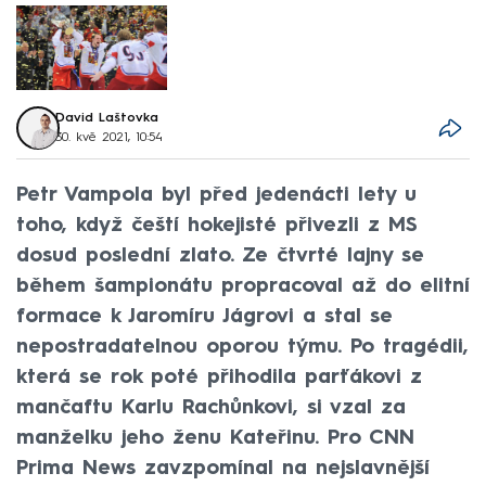
David Laštovka
30. kvě 2021, 10:54
Petr Vampola byl před jedenácti lety u
toho, když čeští hokejisté přivezli z MS
dosud poslední zlato. Ze čtvrté lajny se
během šampionátu propracoval až do elitní
formace k Jaromíru Jágrovi a stal se
nepostradatelnou oporou týmu. Po tragédii,
která se rok poté přihodila parťákovi z
mančaftu Karlu Rachůnkovi, si vzal za
manželku jeho ženu Kateřinu. Pro CNN
Prima News zavzpomínal na nejslavnější