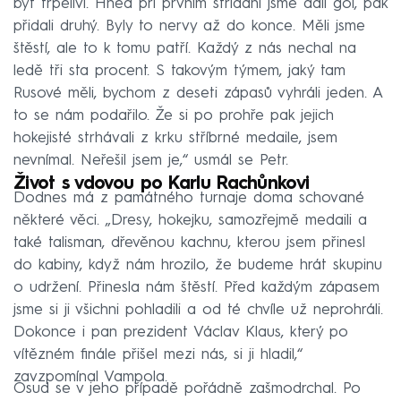
být trpěliví. Hned při prvním střídání jsme dali gól, pak
přidali druhý. Byly to nervy až do konce. Měli jsme
štěstí, ale to k tomu patří. Každý z nás nechal na
ledě tři sta procent. S takovým týmem, jaký tam
Rusové měli, bychom z deseti zápasů vyhráli jeden. A
to se nám podařilo. Že si po prohře pak jejich
hokejisté strhávali z krku stříbrné medaile, jsem
nevnímal. Neřešil jsem je,“ usmál se Petr.
Život s vdovou po Karlu Rachůnkovi
Dodnes má z památného turnaje doma schované
některé věci. „Dresy, hokejku, samozřejmě medaili a
také talisman, dřevěnou kachnu, kterou jsem přinesl
do kabiny, když nám hrozilo, že budeme hrát skupinu
o udržení. Přinesla nám štěstí. Před každým zápasem
jsme si ji všichni pohladili a od té chvíle už neprohráli.
Dokonce i pan prezident Václav Klaus, který po
vítězném finále přišel mezi nás, si ji hladil,“
zavzpomínal Vampola.
Osud se v jeho případě pořádně zašmodrchal. Po