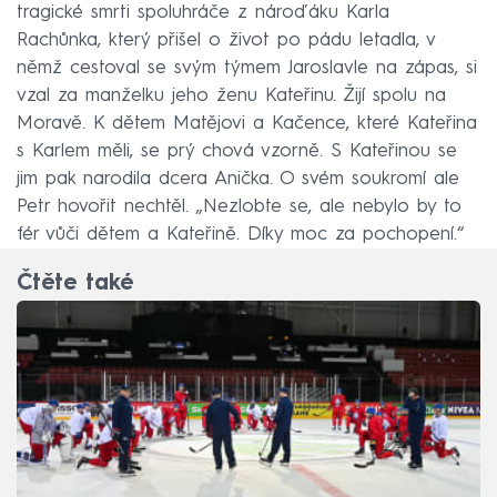
tragické smrti spoluhráče z nároďáku Karla
Rachůnka, který přišel o život po pádu letadla, v
němž cestoval se svým týmem Jaroslavle na zápas, si
vzal za manželku jeho ženu Kateřinu. Žijí spolu na
Moravě. K dětem Matějovi a Kačence, které Kateřina
s Karlem měli, se prý chová vzorně. S Kateřinou se
jim pak narodila dcera Anička. O svém soukromí ale
Petr hovořit nechtěl. „Nezlobte se, ale nebylo by to
fér vůči dětem a Kateřině. Díky moc za pochopení.“
Čtěte také