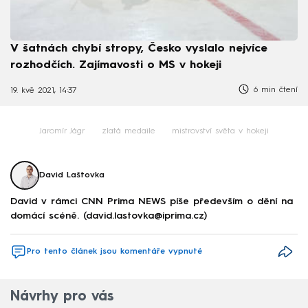
V šatnách chybí stropy, Česko vyslalo nejvíce
rozhodčích. Zajímavosti o MS v hokeji
6 min čtení
19. kvě 2021, 14:37
Jaromír Jágr
zlatá medaile
mistrovství světa v hokeji
David Laštovka
David v rámci CNN Prima NEWS píše především o dění na
domácí scéně. (david.lastovka@iprima.cz)
Pro tento článek jsou komentáře vypnuté
Návrhy pro vás