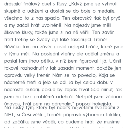
drásající finálový duel s Rusy. „Když jsme se vyhnuli
skupině o udržení a dostali se do boje o medaile,
všechno to z nás spadlo. Ten obrovský tlak byl pryč
a my začali hrát uvolněně. Na nájezdy jsme měli
šikovné kluky, takže jsme si na ně věřili. Ten závěr
třetí třetiny se Švédy byl také fascinující. Trenér
Růžička tam na závěr poslal nejlepší hráče, které jsme
v týmu měli. Na poslední vteřiny ale udělal změnu a
poslal tam jinou pětku, v níž jsem figuroval i já. Učinit
takové rozhodnutí v tak zásadní moment, dokáže jen
opravdu velký trenér. Nám se to povedlo, Kája se
nádherně trefil a jelo se dál. Já byl celou dobu v
naprosté euforii, pokud by zápas trval 500 minut, tak
jsem ho bez problémů odehrál. Netrpěl jsem žádnou
únavou, hrál jsem na adrenalin,“ popsal hokejista.
Na ruský tým, který byl nabitý největšími hvězdami z
NHL, si Češi věřili. „Trenéři připravili výbornou taktiku,
od začátku jsme věděli, co budeme hrát, že musíme