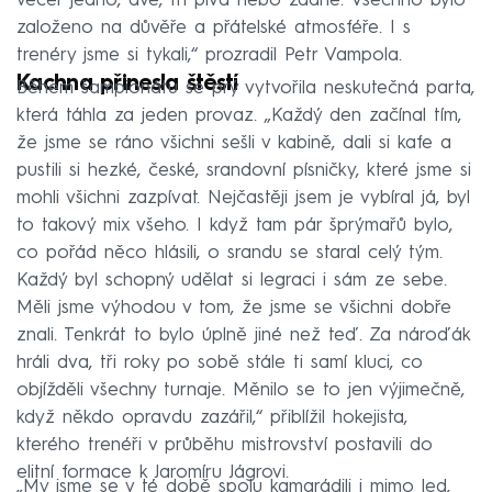
večer jedno, dvě, tři piva nebo žádné. Všechno bylo
založeno na důvěře a přátelské atmosféře. I s
trenéry jsme si tykali,“ prozradil Petr Vampola.
Kachna přinesla štěstí
Během šampionátu se prý vytvořila neskutečná parta,
která táhla za jeden provaz. „Každý den začínal tím,
že jsme se ráno všichni sešli v kabině, dali si kafe a
pustili si hezké, české, srandovní písničky, které jsme si
mohli všichni zazpívat. Nejčastěji jsem je vybíral já, byl
to takový mix všeho. I když tam pár šprýmařů bylo,
co pořád něco hlásili, o srandu se staral celý tým.
Každý byl schopný udělat si legraci i sám ze sebe.
Měli jsme výhodou v tom, že jsme se všichni dobře
znali. Tenkrát to bylo úplně jiné než teď. Za nároďák
hráli dva, tři roky po sobě stále ti samí kluci, co
objížděli všechny turnaje. Měnilo se to jen výjimečně,
když někdo opravdu zazářil,“ přiblížil hokejista,
kterého trenéři v průběhu mistrovství postavili do
elitní formace k Jaromíru Jágrovi.
„My jsme se v té době spolu kamarádili i mimo led,