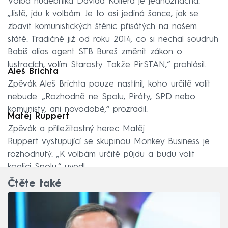
Volba hudebníka Davida Kollera je jednoznačná.
„Jistě, jdu k volbám. Je to asi jediná šance, jak se
zbavit komunistických štěnic přisátých na našem
státě. Tradičně již od roku 2014, co si nechal soudruh
Babiš alias agent STB Bureš změnit zákon o
lustracích, volím Starosty. Takže PirSTAN,“ prohlásil.
Aleš Brichta
Zpěvák Aleš Brichta pouze nastínil, koho určitě volit
nebude. „Rozhodně ne Spolu, Piráty, SPD nebo
komunisty, ani novodobé,“ prozradil.
Matěj Ruppert
Zpěvák a příležitostný herec Matěj
Ruppert vystupující se skupinou Monkey Business je
rozhodnutý. „K volbám určitě půjdu a budu volit
koalici Spolu,“ uvedl.
Čtěte také