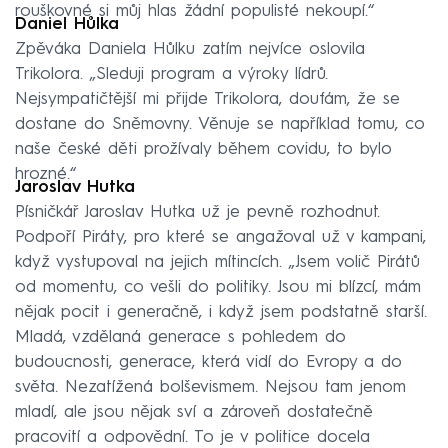
rouškovné si můj hlas žádní populisté nekoupí.“
Daniel Hůlka
Zpěváka Daniela Hůlku zatím nejvíce oslovila
Trikolora. „Sleduji program a výroky lídrů.
Nejsympatičtější mi přijde Trikolora, doufám, že se
dostane do Sněmovny. Věnuje se například tomu, co
naše české děti prožívaly během covidu, to bylo
hrozné.“
Jaroslav Hutka
Písničkář Jaroslav Hutka už je pevně rozhodnut.
Podpoří Piráty, pro které se angažoval už v kampani,
když vystupoval na jejich mítincích. „Jsem volič Pirátů
od momentu, co vešli do politiky. Jsou mi blízcí, mám
nějak pocit i generačně, i když jsem podstatně starší.
Mladá, vzdělaná generace s pohledem do
budoucnosti, generace, která vidí do Evropy a do
světa. Nezatížená bolševismem. Nejsou tam jenom
mladí, ale jsou nějak sví a zároveň dostatečně
pracovití a odpovědní. To je v politice docela