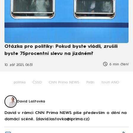
Otázka pro politiky: Pokud byste vládli, zrušili
byste 75procentní slevu na jízdném?
6 min čtení
10. zář 2021, 06:31
politika
ČSSD
CNN Prima NEWS
Piráti
hnutí ANO
David Laštovka
David v rámci CNN Prima NEWS píše především o dění na
domácí scéně. (david.lastovka@iprima.cz)