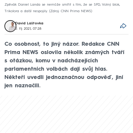
Zpěvák Daniel Landa se nemůže smířit s tím, že se SPD, Volný blok,
Trikolora a další nespojily.
Zdroj: CNN Prima NEWS
David Laštovka
5. říj 2021, 07:28
Co osobnost, to jiný názor. Redakce CNN
Prima NEWS oslovila několik známých tváří
s otázkou, komu v nadcházejících
parlamentních volbách dají svůj hlas.
Někteří uvedli jednoznačnou odpověď, jiní
jen naznačili.