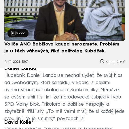
Video
Voliče ANO Babišova kauza nerozmete. Problém
je u těch váhavých, říká politolog Kubáček
6 min čtení
4. říj 2021, 15:01
Daniel Landa
Hudebník Daniel Landa se nechal slyšet, že svůj hlas
dá Svobodným, kteří kandidují v koalici s dalšími
dvěma stranami: Trikolorou a Soukromníky. Nemůže
se ovšem smířit s tím, že národovecké subjekty typu
SPD, Volný blok, Trikolora a další se nespojily a
zbytečně tříští síly. „To mě velmi mrzí, že si každý jede
svou linii, to je smutný,“ povzdechl si.
David Koller