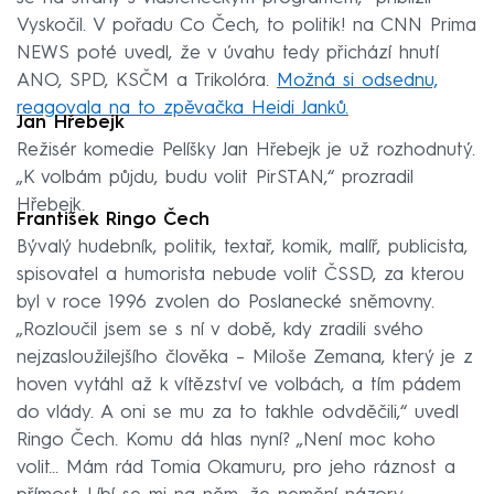
Vyskočil. V pořadu Co Čech, to politik! na CNN Prima
NEWS poté uvedl, že v úvahu tedy přichází hnutí
ANO, SPD, KSČM a Trikolóra.
Možná si odsednu,
reagovala na to zpěvačka Heidi Janků.
Jan Hřebejk
Režisér komedie Pelíšky Jan Hřebejk je už rozhodnutý.
„K volbám půjdu, budu volit PirSTAN,“ prozradil
Hřebejk.
František Ringo Čech
Bývalý hudebník, politik, textař, komik, malíř, publicista,
spisovatel a humorista nebude volit ČSSD, za kterou
byl v roce 1996 zvolen do Poslanecké sněmovny.
„Rozloučil jsem se s ní v době, kdy zradili svého
nejzasloužilejšího člověka – Miloše Zemana, který je z
hoven vytáhl až k vítězství ve volbách, a tím pádem
do vlády. A oni se mu za to takhle odvděčili,“ uvedl
Ringo Čech. Komu dá hlas nyní? „Není moc koho
volit... Mám rád Tomia Okamuru, pro jeho ráznost a