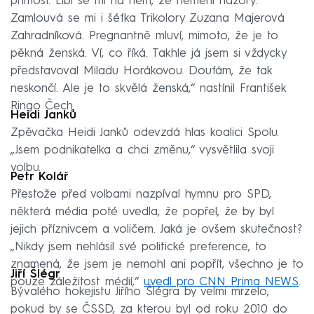
přímost. Líbí se mi na něm, že nemění názory.
Zamlouvá se mi i šéfka Trikolory Zuzana Majerová
Zahradníková. Pregnantně mluví, mimoto, že je to
pěkná ženská. Ví, co říká. Takhle já jsem si vždycky
představoval Miladu Horákovou. Doufám, že tak
neskončí. Ale je to skvělá ženská,“ nastínil František
Ringo Čech.
Heidi Janků
Zpěvačka Heidi Janků odevzdá hlas koalici Spolu.
„Jsem podnikatelka a chci změnu,“ vysvětlila svoji
volbu.
Petr Kolář
Přestože před volbami nazpíval hymnu pro SPD,
některá média poté uvedla, že popřel, že by byl
jejich příznivcem a voličem. Jaká je ovšem skutečnost?
„Nikdy jsem nehlásil své politické preference, to
znamená, že jsem je nemohl ani popřít, všechno je to
Jiří Šlégr
pouze záležitost médií,“
uvedl pro CNN Prima NEWS
.
Bývalého hokejistu Jiřího Šlégra by velmi mrzelo,
pokud by se ČSSD, za kterou byl od roku 2010 do