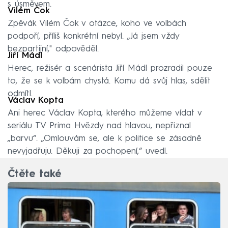
s úsměvem.
Vilém Čok
Zpěvák Vilém Čok v otázce, koho ve volbách
podpoří, příliš konkrétní nebyl. „Já jsem vždy
bezpartijní," odpověděl.
Jiří Mádl
Herec, režisér a scenárista Jiří Mádl prozradil pouze
to, že se k volbám chystá. Komu dá svůj hlas, sdělit
odmítl.
Václav Kopta
Ani herec Václav Kopta, kterého můžeme vídat v
seriálu TV Prima Hvězdy nad hlavou, nepřiznal
„barvu“. „Omlouvám se, ale k politice se zásadně
nevyjadřuju. Děkuji za pochopení,“ uvedl.
Čtěte také