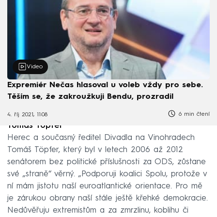
Video
Expremiér Nečas hlasoval u voleb vždy pro sebe.
Těším se, že zakroužkuji Bendu, prozradil
6 min čtení
4. říj 2021, 11:08
Tomáš Töpfer
Herec a současný ředitel Divadla na Vinohradech
Tomáš Töpfer, který byl v letech 2006 až 2012
senátorem bez politické příslušnosti za ODS, zůstane
své „straně“ věrný. „Podporuji koalici Spolu, protože v
ní mám jistotu naší euroatlantické orientace. Pro mě
je zárukou obrany naší stále ještě křehké demokracie.
Nedůvěřuju extremistům a za zmrzlinu, koblihu či