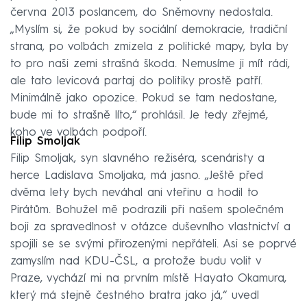
června 2013 poslancem, do Sněmovny nedostala.
„Myslím si, že pokud by sociální demokracie, tradiční
strana, po volbách zmizela z politické mapy, byla by
to pro naši zemi strašná škoda. Nemusíme ji mít rádi,
ale tato levicová partaj do politiky prostě patří.
Minimálně jako opozice. Pokud se tam nedostane,
bude mi to strašně líto,“ prohlásil. Je tedy zřejmé,
koho ve volbách podpoří.
Filip Smoljak
Filip Smoljak, syn slavného režiséra, scenáristy a
herce Ladislava Smoljaka, má jasno. „Ještě před
dvěma lety bych neváhal ani vteřinu a hodil to
Pirátům. Bohužel mě podrazili při našem společném
boji za spravedlnost v otázce duševního vlastnictví a
spojili se se svými přirozenými nepřáteli. Asi se poprvé
zamyslím nad KDU-ČSL, a protože budu volit v
Praze, vychází mi na prvním místě Hayato Okamura,
který má stejně čestného bratra jako já,“ uvedl