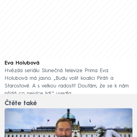
Eva Holubová
Hvězda seriálu Slunečná televize Prima Eva
Holubová má jasno. „Budu volit koalici Piráti a
Starostové. A s velkou radostí! Doufám, že se k nám
přidá co nejvíce lidí,“ uvedla.
Čtěte také