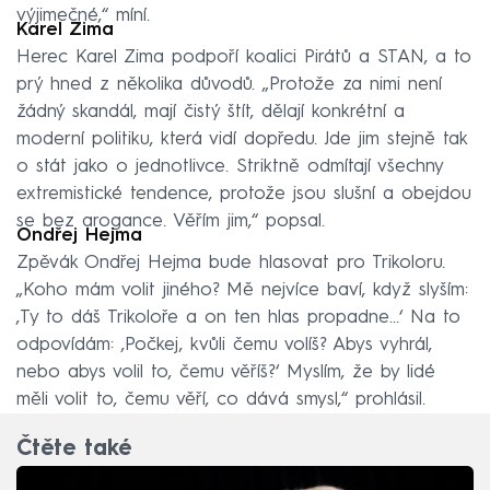
výjimečné,“ míní.
Karel Zima
Herec Karel Zima podpoří koalici Pirátů a STAN, a to
prý hned z několika důvodů. „Protože za nimi není
žádný skandál, mají čistý štít, dělají konkrétní a
moderní politiku, která vidí dopředu. Jde jim stejně tak
o stát jako o jednotlivce. Striktně odmítají všechny
extremistické tendence, protože jsou slušní a obejdou
se bez arogance. Věřím jim,“ popsal.
Ondřej Hejma
Zpěvák Ondřej Hejma bude hlasovat pro Trikoloru.
„Koho mám volit jiného? Mě nejvíce baví, když slyším:
‚Ty to dáš Trikoloře a on ten hlas propadne...‘ Na to
odpovídám: ‚Počkej, kvůli čemu volíš? Abys vyhrál,
nebo abys volil to, čemu věříš?‘ Myslím, že by lidé
měli volit to, čemu věří, co dává smysl,“ prohlásil.
Čtěte také