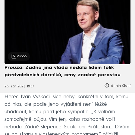
Video
Prouza: Žádná jiná vláda nedala lidem tolik
předvolebních dárečků, ceny značně porostou
6 min čtení
23. zář 2021, 18:57
Ivan Vyskočil
Herec Ivan Vyskočil sice nebyl konkrétní v tom, komu
dá hlas, ale podle jeho vyjádření není těžké
uhádnout, komu patří jeho sympatie. „K volbám
samozřejmě půjdu. Vím jen, koho rozhodně volit
nebudu. Žádné slepence Spolu ani Pirátostan... Dívám
se na strany s vlasteneckým programem,“ přiblížil