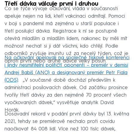
Třetí dávka válcuje první i druhou
Co se týče vývoje očkování, vláda v současnosti
apeluje nejen na lidi, kteří vakcinaci odmítají. Pomoci
v boji s pandemií má zejména u starší populace i
třetí posilující dávka. Registrace k ní se postupně
otevírá mladším a mladším lidem, nakonec by měli mít
možnost nechat si ji dát všichni, kdo chtějí. Podle
odborníků zvyšuje imunitu už za necelý týden, což je
Na očkování apelovali na společné tiskové konferenci
oproti první nebo druhé dávce velký posun.
i jindy nesmiřitelní političtí oponenti – premiér v demisi
Andrej Babiš (ANO) a designovaný premiér Petr Fiala
(ODS)
. „V současné době dochází především k
administraci posilovacích dávek. Od začátku prosince
tvořily třetí dávky za den nejméně 70 procent všech
vyočkovaných dávek,“ vysvětluje analytik David
Horák.
Dosavadní rekord v podání první dávky byl 13. května
2021, tehdy se premiérově nechalo proti covidu
naočkovat 84 008 lidí. Více než 100 tisíc dávek,