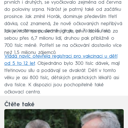
prvních i druhých, se vyočkovalo zejména od června
do poloviny srpna. Nárůst je patrný také od začátku
prosince. Jak zmínil Horák, dominuje především třetí
dávka, což znamená, že nově očkovaných nepřibývá
takovým tempem, denně jich je od 7 do 15 tisíc.
Jak je vidět na posledním grafu, první dávku má za
sebou přes 6,7 milionu lidí, druhou pak přibližně o
700 tisíc méně. Potřetí se na očkování dostavilo více
než 1,5 milionu zájemců.
Vláda navíc otevřela registraci pro vakcinaci u dětí
od 5 to 12 let
. Objednáno bylo 300 tisíc dávek, mají
třetinovou sílu a podávají se dvakrát. Dětí v tomto
věku je asi 800 tisíc, dětských praktických lékařů asi
dva tisíce. K dispozici jsou pochopitelně také
očkovací centra.
Čtěte také