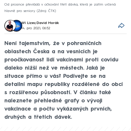
Od prosince převládá v očkování třetí dávka, která je zatím určená
hlavně pro seniory.
Zdroj: ČTK
Jiří Lizec
,
David Horák
14. pro 2021, 06:52
Není tajemstvím, že v pohraničních
oblastech Česka a na vesnicích je
proočkovanost lidí vakcínami proti covidu
daleko nižší než ve městech. Jaká je
situace přímo u vás? Podívejte se na
detailní mapu republiky rozdělené do obcí
s rozšířenou působností. V článku také
naleznete přehledné grafy o vývoji
vakcinace a počtu vykázaných prvních,
druhých a třetích dávek.