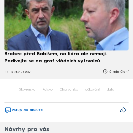
Brabec před Babišem, na lídra ale nemají.
Podívejte se na graf vládních vytrvalců
6 min čtení
10. lis 2021, 08:17
Slovensko
Polsko
Chorvatsko
očkování
data
Vstup do diskuze
Návrhy pro vás