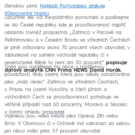
členskou zemí.
Nejlepší Portugalsko atakuje
90procentní hranici
.
Upusťme ale od mezistátního porovnání a podívejme
se do České republiky, kde je proočkovanost napříč
oblastmi rovněž propastná. „Zatímco v Pacově na
Pelhřimovsku a v Českém Brodu ve středních Čechách
je plně očkováno skoro 70 procent všech obyvatel, v
Jablunkově na samém východě republiky či v
severočeské Bílině to není ani 50 procent,“
popisuje
Data jsou rozdělena na obce s rozšířenou
datový analytik CNN Prima NEWS David Horák.
působností, tedy území, která jsou někdy označována
jako „malý okres“. Zatímco ve středních Čechách,
v Praze, na území Vysočiny a části jižních a
východních Čech se proočkovanost pohybuje ve
většině případů nad 60 procenty, Morava a Slezsko
v tomto ohledu propadají.
Výjimkou jsou velká města jako Opava, Zlín nebo
Brno. V Olomouci či v Ostravě má vakcinaci za sebou
jen něco málo přes 57 procent obyvatel.