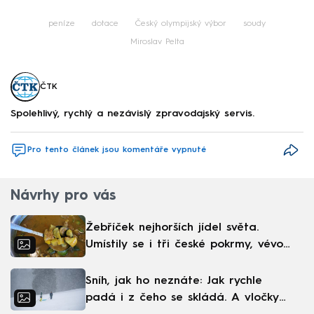
peníze
dotace
Český olympijský výbor
soudy
Miroslav Pelta
ČTK
Spolehlivý, rychlý a nezávislý zpravodajský servis.
Pro tento článek jsou komentáře vypnuté
Návrhy pro vás
Žebříček nejhorších jídel světa.
Umístily se i tři české pokrmy, vévodí
skandinávská kuchyně
Sníh, jak ho neznáte: Jak rychle
padá i z čeho se skládá. A vločky