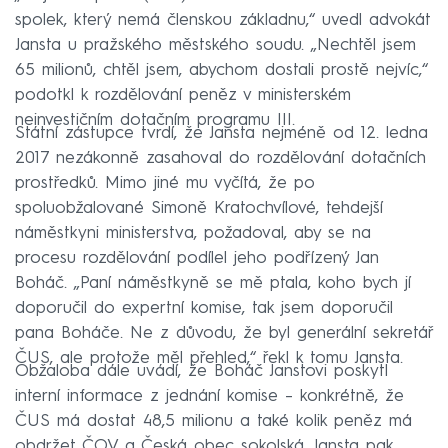
spolek, který nemá členskou základnu,“ uvedl advokát
Jansta u pražského městského soudu. „Nechtěl jsem
65 milionů, chtěl jsem, abychom dostali prostě nejvíc,“
podotkl k rozdělování peněz v ministerském
neinvestičním dotačním programu III.
Státní zástupce tvrdí, že Jansta nejméně od 12. ledna
2017 nezákonně zasahoval do rozdělování dotačních
prostředků. Mimo jiné mu vyčítá, že po
spoluobžalované Simoně Kratochvílové, tehdejší
náměstkyni ministerstva, požadoval, aby se na
procesu rozdělování podílel jeho podřízený Jan
Boháč. „Paní náměstkyně se mě ptala, koho bych jí
doporučil do expertní komise, tak jsem doporučil
pana Boháče. Ne z důvodu, že byl generální sekretář
ČUS, ale protože měl přehled,“ řekl k tomu Jansta.
Obžaloba dále uvádí, že Boháč Janstovi poskytl
interní informace z jednání komise – konkrétně, že
ČUS má dostat 48,5 milionu a také kolik peněz má
obdržet ČOV a Česká obec sokolská. Jansta pak