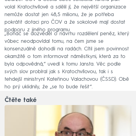
volal Kratochvílové a sdělil jí, že největší organizace
nemůže dostat jen 48,5 milionu, že je potřeba
pokrátit dotaci pro ČOV a že sokolové mají dostat
podporu z jiného programu.
„Boháč se dozvěděl o návrhu rozdělení peněz, který
vůbec neodpovídal tomu, na čem jsme se
konsenzuálně dohodli na radách. Cítil jsem povinnost
okamžitě o tom informovat náměstkyni, která za to
byla odpovědná,“ uvedl k tomu Jansta. Věc podle
svých slov probíral jak s Kratochvílovou, tak i s
tehdejší ministryní Kateřinou Valachovou (ČSSD). Obě
ho prý uklidnily, že „se to bude řešit“.
Čtěte také