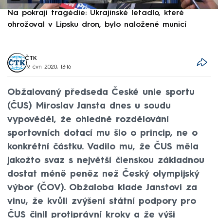
Na pokraji tragédie: Ukrajinské letadlo, které
P
ohrožoval v Lipsku dron, bylo naložené municí
e
ČTK
19. čvn 2020, 13:16
Obžalovaný předseda České unie sportu
(ČUS) Miroslav Jansta dnes u soudu
vypověděl, že ohledně rozdělování
sportovních dotací mu šlo o princip, ne o
konkrétní částku. Vadilo mu, že ČUS měla
jakožto svaz s největší členskou základnou
dostat méně peněz než Český olympijský
výbor (ČOV). Obžaloba klade Janstovi za
vinu, že kvůli zvýšení státní podpory pro
ČUS činil protiprávní kroky a že výši