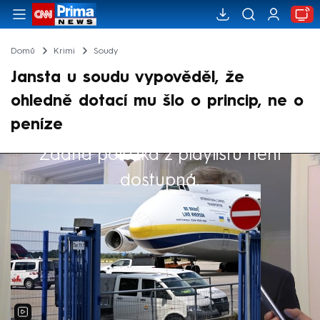
Domů
Krimi
Soudy
Jansta u soudu vypověděl, že
ohledně dotací mu šlo o princip, ne o
peníze
Žádná položka z playlistu není
Výběr redakce
dostupná.