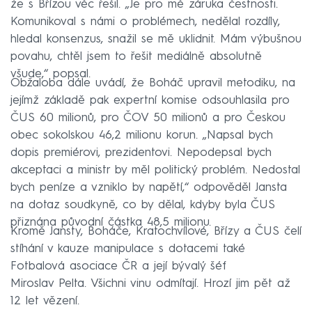
že s Břízou věc řešil. „Je pro mě záruka čestnosti.
Komunikoval s námi o problémech, nedělal rozdíly,
hledal konsenzus, snažil se mě uklidnit. Mám výbušnou
povahu, chtěl jsem to řešit mediálně absolutně
všude,“ popsal.
Obžaloba dále uvádí, že Boháč upravil metodiku, na
jejímž základě pak expertní komise odsouhlasila pro
ČUS 60 milionů, pro ČOV 50 milionů a pro Českou
obec sokolskou 46,2 milionu korun. „Napsal bych
dopis premiérovi, prezidentovi. Nepodepsal bych
akceptaci a ministr by měl politický problém. Nedostal
bych peníze a vzniklo by napětí,“ odpověděl Jansta
na dotaz soudkyně, co by dělal, kdyby byla ČUS
přiznána původní částka 48,5 milionu.
Kromě Jansty, Boháče, Kratochvílové, Břízy a ČUS čelí
stíhání v kauze manipulace s dotacemi také
Fotbalová asociace ČR a její bývalý šéf
Miroslav Pelta. Všichni vinu odmítají. Hrozí jim pět až
12 let vězení.