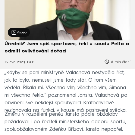
Video
Úředník? Jsem spíš sportovec, řekl u soudu Pelta a
odmítl ovlivňování dotací
6 min čtení
18. čvn 2020, 13:00
„Kdyby se paní ministryně Valachová nestyděla říct,
jak to bylo, nemuseli jsme tady stát. O tom všem
věděla. Říkala mi: Všechno vím, všechno vím, Simona
mi všechno řekla,“ poznamenal Jansta. Valachová po
obvinění své někdejší spolubydlící Kratochvílové
rezignovala na funkci, v kauze má postavení svědka.
Změnu v rozdělení peněz Jansta podle obžaloby
požadoval i po řediteli ministerského odboru sportu,
spoluobžalovaném Zdeňku Břízovi. Jansta nepopřel,