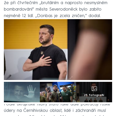
že při čtvrtečním „brutálním a naprosto nesmyslném
bombardování“ města Severodoněck bylo zabito
nejméně 12 lidí. „Donbas je zcela zničen,“ dodal.
25 fotografií
Podle ukrajinské hlavy státu také dále pokračují ruské
údery na Černihivskou oblast, lidé i záchranáři musí