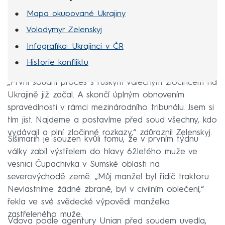
Mapa okupované Ukrajiny
Volodymyr Zelenskyj
Infografika: Ukrajinci v ČR
Historie konfliktu
„První soudní proces s ruským válečným zločincem na
Ukrajině již začal. A skončí úplným obnovením
spravedlnosti v rámci mezinárodního tribunálu. Jsem si
tím jist. Najdeme a postavíme před soud všechny, kdo
vydávají a plní zločinné rozkazy,“ zdůraznil Zelenskyj.
Šišimarin je souzen kvůli tomu, že v prvním týdnu
války zabil výstřelem do hlavy 62letého muže ve
vesnici Čupachivka v Sumské oblasti na
severovýchodě země. „Můj manžel byl řidič traktoru.
Nevlastníme žádné zbraně, byl v civilním oblečení,“
řekla ve své svědecké výpovědi manželka
zastřeleného muže.
Vdova podle agentury Unian před soudem uvedla,