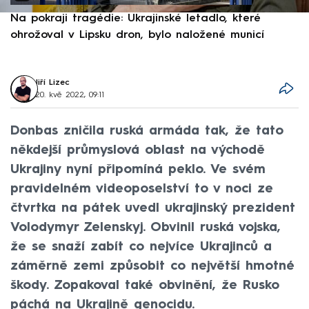
Na pokraji tragédie: Ukrajinské letadlo, které
P
ohrožoval v Lipsku dron, bylo naložené municí
e
Jiří Lizec
20. kvě 2022, 09:11
Donbas zničila ruská armáda tak, že tato
někdejší průmyslová oblast na východě
Ukrajiny nyní připomíná peklo. Ve svém
pravidelném videoposelství to v noci ze
čtvrtka na pátek uvedl ukrajinský prezident
Volodymyr Zelenskyj. Obvinil ruská vojska,
že se snaží zabít co nejvíce Ukrajinců a
záměrně zemi způsobit co největší hmotné
škody. Zopakoval také obvinění, že Rusko
páchá na Ukrajině genocidu.