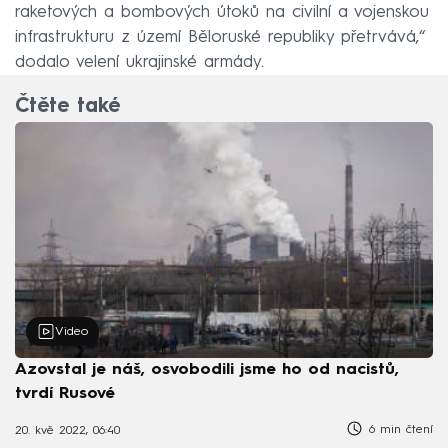
raketových a bombových útoků na civilní a vojenskou
infrastrukturu z území Běloruské republiky přetrvává,“
dodalo velení ukrajinské armády.
Čtěte také
Video
Azovstal je náš, osvobodili jsme ho od nacistů,
tvrdí Rusové
6 min čtení
20. kvě 2022, 06:40