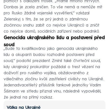
pomoct s odklízení trosek. „Máme mnoho mrtvých.
Donbas je zcela zničen. To vše nemá a nemůže mít
pro Rusko žádné vojenské vysvětlení,“ vzkázal
Zelenskyj s tím, že se prý jedná o záměrnou
zločinnou snahu zabít co nejvíce Ukrajinců a zničit
co nejvíce domů, sociálních zařízení nebo podniků.
Genocida ukrajinského lidu a postavení před
soud
„Bude to kvalifikováno jako genocida ukrajinského
lidu a okupanti budou rozhodně postaveni před
soud,“ podotkl prezident. Zmínil také čtvrteční soud,
kdy ukrajinský prokurátor požádal o trest vězení na
doživotí pro ruského vojáka, obžalovaného z
válečného zločinu kvůli zastřelení civilisty na Ukrajině.
Jedenadvacetiletý příslušník tankové jednotky Vadim
Šišimarin ve středu přiznal vinu, následně vypověděl,
že jednal na přímý rozkaz.
Válka na Ukrajině