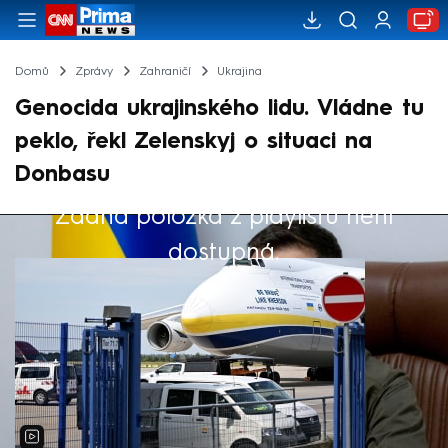
Domů
Zprávy
Zahraničí
Ukrajina
Genocida ukrajinského lidu. Vládne tu
peklo, řekl Zelenskyj o situaci na
Donbasu
Žádná položka z playlistu není
Výběr redakce
dostupná.