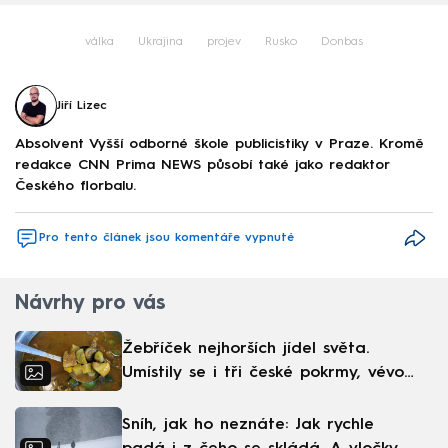
válka
Ukrajina
projev
Rusko
Donbas
Jiří Lizec
Absolvent Vyšší odborné škole publicistiky v Praze. Kromě
redakce CNN Prima NEWS působí také jako redaktor
Českého florbalu.
Pro tento článek jsou komentáře vypnuté
Návrhy pro vás
Žebříček nejhorších jídel světa.
Umístily se i tři české pokrmy, vévodí
skandinávská kuchyně
Sníh, jak ho neznáte: Jak rychle