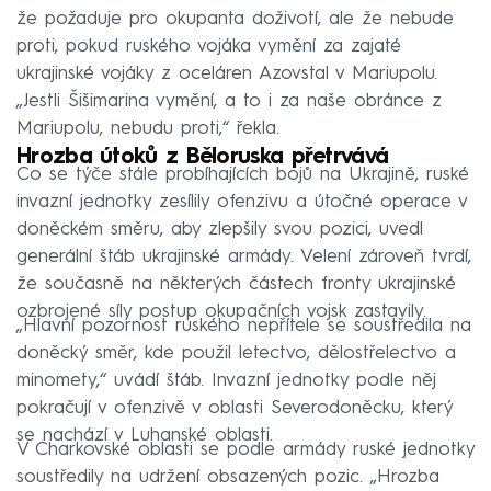
že požaduje pro okupanta doživotí, ale že nebude
proti, pokud ruského vojáka vymění za zajaté
ukrajinské vojáky z oceláren Azovstal v Mariupolu.
„Jestli Šišimarina vymění, a to i za naše obránce z
Mariupolu, nebudu proti,“ řekla.
Hrozba útoků z Běloruska přetrvává
Co se týče stále probíhajících bojů na Ukrajině, ruské
invazní jednotky zesílily ofenzivu a útočné operace v
doněckém směru, aby zlepšily svou pozici, uvedl
generální štáb ukrajinské armády. Velení zároveň tvrdí,
že současně na některých částech fronty ukrajinské
ozbrojené síly postup okupačních vojsk zastavily.
„Hlavní pozornost ruského nepřítele se soustředila na
doněcký směr, kde použil letectvo, dělostřelectvo a
minomety,“ uvádí štáb. Invazní jednotky podle něj
pokračují v ofenzivě v oblasti Severodoněcku, který
se nachází v Luhanské oblasti.
V Charkovské oblasti se podle armády ruské jednotky
soustředily na udržení obsazených pozic. „Hrozba