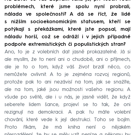
problémech, které jsme spolu nyní probrali,
nálada ve společnosti? A dá se říct, že lidé
s nižším socioekonomickým statusem, kteří se
potýkají s překážkami, které jste popsal, mají
náladu horší, což se odráží i v jejich případné
podpoře extremistických či populistických stran?
Ano, to je z volebních dat jasně prokazatelné. Já si
ale myslím, že to není ani o chudobě, ani o příjmech,
ale je to o tom, když váš život brzdí něco, co
nemůžete ovlivnit. A to je zejména rozvoj regionů,
protože pak to ani nezávisí na tom, jak se snažíte,
ale na tom, jaké jsou možnosti vašeho regionu. A
všude po světě, ale i u nás, je jasně vidět, že když
seberete lidem šance, projeví se to tak, že oni
rezignují na demokracii. A pak tu máte volební
chování, které vede k její destrukci. Toho se bojím.
Proto říkám, že má kniha není o nějakém
přerozdělení, že by se měly vzít peníze a někomu by