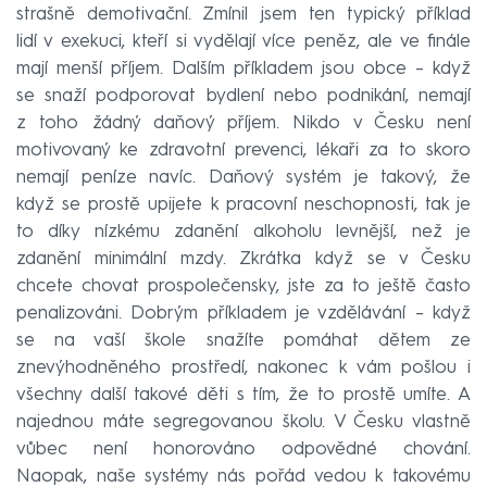
strašně demotivační. Zmínil jsem ten typický příklad
lidí v exekuci, kteří si vydělají více peněz, ale ve finále
mají menší příjem. Dalším příkladem jsou obce – když
se snaží podporovat bydlení nebo podnikání, nemají
z toho žádný daňový příjem. Nikdo v Česku není
motivovaný ke zdravotní prevenci, lékaři za to skoro
nemají peníze navíc. Daňový systém je takový, že
když se prostě upijete k pracovní neschopnosti, tak je
to díky nízkému zdanění alkoholu levnější, než je
zdanění minimální mzdy. Zkrátka když se v Česku
chcete chovat prospolečensky, jste za to ještě často
penalizováni. Dobrým příkladem je vzdělávání – když
se na vaší škole snažíte pomáhat dětem ze
znevýhodněného prostředí, nakonec k vám pošlou i
všechny další takové děti s tím, že to prostě umíte. A
najednou máte segregovanou školu. V Česku vlastně
vůbec není honorováno odpovědné chování.
Naopak, naše systémy nás pořád vedou k takovému