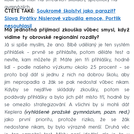
gymnáziích.
ČTĚTE TAKÉ:
Soukromé školství jako parazit?
Slova Pirátky Nislerové vzbudila emoce, Portlík
nesouhlasil
Má jednotná přijímací zkouška vůbec smysl, když
vidíme ty obrovské regionální rozdíly?
Já si spíše myslím, že ano. Blbě udělaný je ten systém
přihlášek – prvně se přihlásíte, potom děláte test a
nevíte, kam můžete jít. Máte jen tři přihlášky, hodně
lidí – podle našeho výzkumu okolo 25 procent – se
proto bojí dát si jednu z nich na dobrou školu, aby
jim nepropadla a žák se pak nedostal vůbec nikam.
Kdyby se nejdříve skládaly zkoušky, potom se
podávaly přihlášky a bylo jich pět místo tří, hodně by
se omezilo strategizování. A všichni by si mohli dát
Keplera
(vyhlášené pražské gymnázium, pozn. red.)
jako první prioritu, protože riziko, že se žák
nedostane nikam, by bylo výrazně menší. Druhá věc