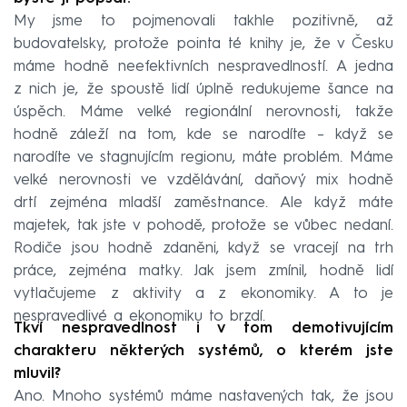
My jsme to pojmenovali takhle pozitivně, až
budovatelsky, protože pointa té knihy je, že v Česku
máme hodně neefektivních nespravedlností. A jedna
z nich je, že spoustě lidí úplně redukujeme šance na
úspěch. Máme velké regionální nerovnosti, takže
hodně záleží na tom, kde se narodíte – když se
narodíte ve stagnujícím regionu, máte problém. Máme
velké nerovnosti ve vzdělávání, daňový mix hodně
drtí zejména mladší zaměstnance. Ale když máte
majetek, tak jste v pohodě, protože se vůbec nedaní.
Rodiče jsou hodně zdaněni, když se vracejí na trh
práce, zejména matky. Jak jsem zmínil, hodně lidí
vytlačujeme z aktivity a z ekonomiky. A to je
nespravedlivé a ekonomiku to brzdí.
Tkví nespravedlnost i v tom demotivujícím
charakteru některých systémů, o kterém jste
mluvil?
Ano. Mnoho systémů máme nastavených tak, že jsou