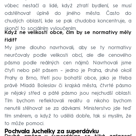
vůbec nestačí a lidé, když ztratí bydlení, se musí
odstěhovat úplně do jiného města. Často do
chudých oblastí, kde se pak chudoba koncentruje, a
skončí to sociálním vyloučením.
Když ne velikostí obce, čím by se normativy měly
řídit?
My jsme dlouho navrhovali, aby se ty normativy
neurčovaly podle velikosti obcí, ale dle cenového
pásma podle reálných cen nájmů. Navrhovali jsme
čtyři nebo pět pásem – jedno je Praha, druhé okolí
Prahy a Brno, třetí jsou bohatší obce, jako je třeba
právě Mladá Boleslav či krajská města, čtvrté pásmo
je nějaký střed a páté pásmo jsou nejchudší oblasti.
Tím bychom reflektovali realitu a nikoho bychom
nenutili stěhovat se za dávkami. Ministerstvo jde teď
tím směrem, a když to udělá dobře, tak si myslím, že
to může pomoci.
Pochvala Juchelky za superdávku