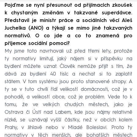
Pojďme se nyní přesunout od přijímacích zkoušek
k chystaným změnám v takzvané superdávce.
Představil je ministr práce a sociálních věcí Aleš
Juchelka (ANO) a týkají se mimo jiné takzvaných
normativů. O co jde a co to znamená pro
příjemce sociální pomoci?
My jsme toto navrhovali už před třemi lety, protože
ty normativy limitují, jaký nájem si v příspěvku na
bydlení můžete uznat. Člověk nemůže přijít s tím, že
dává za bydlení 40 tisíc a nechat si to zaplatit
státem. V tom systému jsou proto stanovené stropy. A
ty se v tuto chvíli řídí velikostí domácnosti, což je v
pohodě, a velikostí obce, což je problém. Vede to k
tomu, že ve velkých chudých městech, jako je
Ostrava či Ústí nad Labem, kde jsou nájmy relativně
nízké, se uznávají vyšší částky, než v obcích kolem
Prahy, v Jihlavě nebo v Mladé Boleslavi. Proto ty
normativy v těch menších, ale bohatších městech