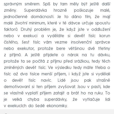
správným směrem. Spíš by tam měly být ještě další
změny. Superdávka hrozně poškozuje malé,
jednočlenné domácnosti. Je to dáno tím, že mají
malé životní minimum, které v té dávce určuje spoustu
faktorů. Druhý problém je, že když jste v oddlužení
nebo v exekuci a vyděláte si devět tisíc korun
čistého, šest tisíc vám vezme insolvenční správce
nebo exekutor, protože bere většinou dvě třetiny
z příjmů. A ještě přijdete o nárok na tu dávku,
protože ta se počítá z příjmu před srážkou, tedy těch
zmíněných devět tisíc. Ve výsledku tedy máte třeba o
tisíc až dva tisíce menší příjem, i když jste si vydělali
o devět tisíc navíc. Lidé jsou pak strašně
demotivovaní si ten příjem zvyšovat. Jsou v pasti, kde
se vlastně vyplatí příjem zatajit a brát ho na ruku. To
je velká chyba superdávky, že vytlačuje lidi
v exekucích do šedé ekonomiky.