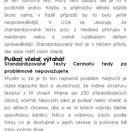
je ten samotný test. Místy není ideální, ale je to v
podstatě jedno. Kdyby si přijímačky dělala každá
škola sama, v řadě případů by to bylo ještě
nespravedlivější. V USA se ukazuje, že
standardizované testy jsou z hlediska přístupu k
menšinám nebo k méně vzdělaným dětem
spravedlivější. Standardizovaný test je v něčem přísný,
ale zase měří všem stejně.
Puškař, včelař, výtahář
Standardizované testy Cermatu tedy za
problémové nepovažujete.
Myslím si, že je to ten nejmenší problém. Nejhorší je
nízká kapacita škol a skutečnost, že máme strukturu
školství z 19. století. Máme asi 230 středoškolských
oborů, včetně takových, jako je puškař nebo včelař, a
po dětech chceme, aby si ve 14 letech vybraly takhle
specifickou kariéru. Něco si vyberou, často podle
toho, co je dostupné v jejich okrese, a polovina lidí
toho potom lituje.