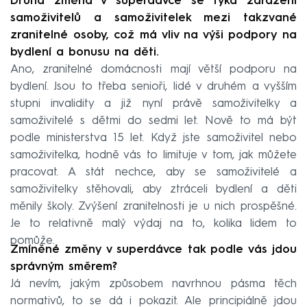
Druhá změna v superdávce se týká zařazení
samoživitelů a samoživitelek mezi takzvané
zranitelné osoby, což má vliv na výši podpory na
bydlení a bonusu na děti.
Ano, zranitelné domácnosti mají větší podporu na
bydlení. Jsou to třeba senioři, lidé v druhém a vyšším
stupni invalidity a již nyní právě samoživitelky a
samoživitelé s dětmi do sedmi let. Nově to má být
podle ministerstva 15 let. Když jste samoživitel nebo
samoživitelka, hodně vás to limituje v tom, jak můžete
pracovat. A stát nechce, aby se samoživitelé a
samoživitelky stěhovali, aby ztráceli bydlení a děti
měnily školy. Zvýšení zranitelnosti je u nich prospěšné.
Je to relativně malý výdaj na to, kolika lidem to
pomůže.
Zmíněné změny v superdávce tak podle vás jdou
správným směrem?
Já nevím, jakým způsobem navrhnou pásma těch
normativů, to se dá i pokazit. Ale principiálně jdou