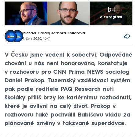
8 fotografií
Michael Cardal
,
Barbora Kollárová
9. čvn 2026, 16:41
V Česku jsme vedeni k sobectví. Odpovědné
chování u nás není honorováno, konstatuje
v rozhovoru pro CNN Prima NEWS sociolog
Daniel Prokop. Tuzemský vzdělávací systém
pak podle ředitele PAQ Research nutí
školáky příliš brzy ke kariérnímu rozhodnutí,
které je ovlivní na celý život. Prokop v
rozhovoru také pochválil Babišovu vládu za
plánované změny v takzvané superdávce.