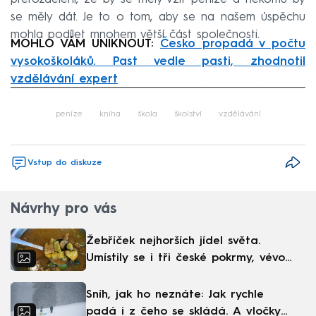
se měly dát. Je to o tom, aby se na našem úspěchu
mohla podílet mnohem větší část společnosti.
MOHLO VÁM UNIKNOUT:
Česko propadá v počtu
vysokoškoláků. Past vedle pasti, zhodnotil
vzdělávání expert
Failed to fetch
peníze
kniha
škola
školství
vzdělávání
Vstup do diskuze
Návrhy pro vás
Žebříček nejhorších jídel světa.
Umístily se i tři české pokrmy, vévodí
skandinávská kuchyně
Sníh, jak ho neznáte: Jak rychle
padá i z čeho se skládá. A vločky