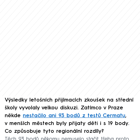
Výsledky letošních přijímacích zkoušek na střední
školy vyvolaly velkou diskuzi. Zatímco v Praze
někde
nestačilo ani 93 bodů z testů Cermatu
,
v menších městech byly přijaty děti i s 19 body.
Co způsobuje tyto regionální rozdíly?
Těch 93 bodů někomu nemuselo stačit třeba proto,