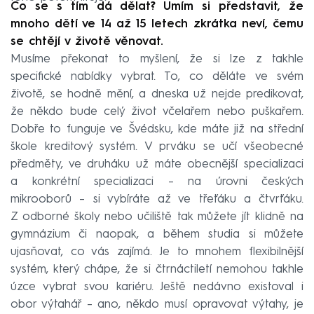
Co se s tím dá dělat? Umím si představit, že
mnoho dětí ve 14 až 15 letech zkrátka neví, čemu
se chtějí v životě věnovat.
Musíme překonat to myšlení, že si lze z takhle
specifické nabídky vybrat. To, co děláte ve svém
životě, se hodně mění, a dneska už nejde predikovat,
že někdo bude celý život včelařem nebo puškařem.
Dobře to funguje ve Švédsku, kde máte již na střední
škole kreditový systém. V prváku se učí všeobecné
předměty, ve druháku už máte obecnější specializaci
a konkrétní specializaci – na úrovni českých
mikrooborů – si vybíráte až ve třeťáku a čtvrťáku.
Z odborné školy nebo učiliště tak můžete jít klidně na
gymnázium či naopak, a během studia si můžete
ujasňovat, co vás zajímá. Je to mnohem flexibilnější
systém, který chápe, že si čtrnáctiletí nemohou takhle
úzce vybrat svou kariéru. Ještě nedávno existoval i
obor výtahář – ano, někdo musí opravovat výtahy, je