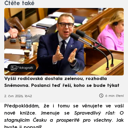
Čtěte také
7
fotografií
Vyšší rodičovská dostala zelenou, rozhodla
Sněmovna. Poslanci teď řeší, koho se bude týkat
6 min čtení
2. čvn 2026, 16:42
Předpokládám, že i tomu se věnujete ve vaší
nové knížce. Jmenuje se
Spravedlivý růst: O
stagnujícím Česku a prosperitě pro všechny
. Jak
byste ji popsal?