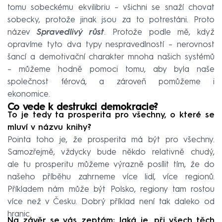
tomu sobeckému ekvilibriu – všichni se snaží chovat
sobecky, protože jinak jsou za to potrestáni. Proto
název
Spravedlivý růst
. Protože podle mě, když
opravíme tyto dva typy nespravedlností – nerovnost
šancí a demotivační charakter mnoha našich systémů
– můžeme hodně pomoci tomu, aby byla naše
společnost férová, a zároveň pomůžeme i
ekonomice.
Co vede k destrukci demokracie?
To je tedy ta prosperita pro všechny, o které se
mluví v názvu knihy?
Pointa toho je, že prosperita má být pro všechny.
Samozřejmě, vždycky bude někdo relativně chudý,
ale tu prosperitu můžeme výrazně posílit tím, že do
našeho příběhu zahrneme více lidí, více regionů.
Příkladem nám může být Polsko, regiony tam rostou
více než v Česku. Dobrý příklad není tak daleko od
hranic.
Na závěr se vás zeptám: Jaká je, při všech těch