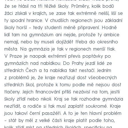
že se hlásil na tři těžké školy. Průměry, kolik bodů
žáci získali v krajích, se zase tak extrémně neliší, liší se
ty spodní hranice. V chudších regionech jsou základní
školy horší – tedy studenti méně připravení. Hodně
lidí tam na gymnázium ani nejde, protože ty ambice
nemají, nebo by museli dojíždět třeba do okresního
města. Na gymnázia je tak v regionech menší tlak.
V Praze je naopak extrémní převis poptávky po
gymnáziích nad nabídkou. Do Prahy jezdí lidé ze
středních Čech a ta nabídka fakt nestačí. Jedním
z problémů je, že kraje nezřizují dost všeobecných
středních škol, protože k tomu podle mě nejsou dost
tlačeny. Jejich financování příliš nezávisí na tom, jestli
školy zřídí nebo nikoli. Kraj se tak rozhodne gymnázia
nezřídit, a rodiče si tak musí zaplatit soukromé. Kraje
jsou takoví černí pasažéři. A to je ten hlavní problém
– stát by měl z velké části kraje platit podle toho,
kolik zřídí míst na středních školách, specificky na