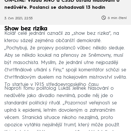
ON-LINE: Vláda ANO a ČSSD ustála hlasování o
nedůvěře. Poslanci se dohadovali 13 hodin
6 min čtení
3. čvn 2021, 22:53
Show bez rizika
Kolář celé jednání označil za „show bez rizika“, na
kterou sázejí zejména občanští demokraté.
„Pochybuji, že projevy poslanců vůbec někdo sleduje.
Aby se někdo koukal na přenosy ze Sněmovny, musí
být masochista. Myslím, že jednání utne nejpozději
čtvrtfinálové utkání s Finy,“ spojil komentátor schůzi se
čtvrtfinálovým duelem na hokejovém mistrovství světa.
To startuje v 19:15 středoevropského času.
Naproti tomu politolog Lukáš Jelínek hlasování o
nedůvěře jako divadlo nevnímá, podle něj jde o
standardní politický rituál. „Pozornost veřejnosti se
upíná k epidemii, letním dovoleným a zahraničním
věcem. Stranická situace nikoho nezajímá, proto
opozice vytáhla nejsilnější trumf, který může použít.