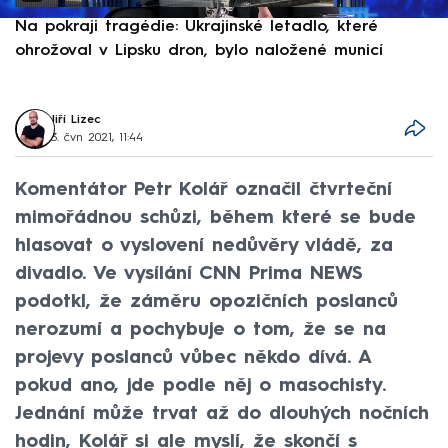
Na pokraji tragédie: Ukrajinské letadlo, které
P
ohrožoval v Lipsku dron, bylo naložené municí
e
Jiří Lizec
3. čvn 2021, 11:44
Komentátor Petr Kolář označil čtvrteční
mimořádnou schůzi, během které se bude
hlasovat o vyslovení nedůvěry vládě, za
divadlo. Ve vysílání CNN Prima NEWS
podotkl, že záměru opozičních poslanců
nerozumí a pochybuje o tom, že se na
projevy poslanců vůbec někdo dívá. A
pokud ano, jde podle něj o masochisty.
Jednání může trvat až do dlouhých nočních
hodin, Kolář si ale myslí, že skončí s