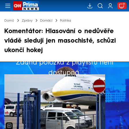
Domů
Zprávy
Domácí
Politika
Komentátor: Hlasování o nedůvěře
vládě sledují jen masochisté, schůzi
ukončí hokej
Žádná položka z playlistu není
Výběr redakce
dostupná.