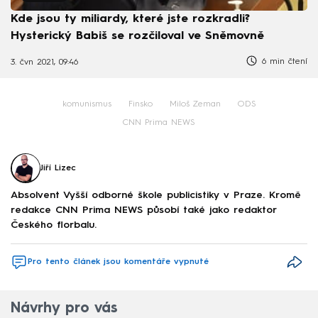
Kde jsou ty miliardy, které jste rozkradli?
Hysterický Babiš se rozčiloval ve Sněmovně
6 min čtení
3. čvn 2021, 09:46
komunismus
Finsko
Miloš Zeman
ODS
CNN Prima NEWS
Jiří Lizec
Absolvent Vyšší odborné škole publicistiky v Praze. Kromě
redakce CNN Prima NEWS působí také jako redaktor
Českého florbalu.
Pro tento článek jsou komentáře vypnuté
Návrhy pro vás