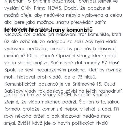
K jednání to přitáhne pozornost,“ prohlásil Jelínek ve
vysílání CNN Prima NEWS. Dodal, že opozice si
možná přeje, aby nedůvěra nebyla vyslovena a celou
akci bere jako možnou snahu přesvědčit zatím
nerozhodnuté voliče.
Je to jen hra ze strany komunistů
Klíčovou roli budou při hlasování hrát komunisté, kteří
už ale oznámili, že odejdou ze sálu. Aby byla vládě
vyslovena nedůvěra, muselo by pro návrh hlasovat
minimálně 101 poslanců. Opoziční strany, které chtějí
vládu shodit, mají ve Sněmovně dohromady 87 hlasů.
Spolu se šesti nezařazenými poslanci, kteří by rovněž
mohli hlasovat proti vládě, jde o 93 hlasů.
Komunistických poslanců je ve Sněmovně 15. Osud
Babišovy vlády tak doslova závisí na jejich rozhodnutí.
„Je to jen hra ze strany KSČM. Několik týdnů je
zřejmé, že vládu nakonec podrží. Šlo jen o to, jakou
formou, protože komunisté nejsou v lehké situaci. Tři
roky někoho držet a pak shazovat nedává moc
smysl. Zvlášť když jde o návrh politických rivalů.