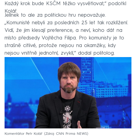
Každý krok bude KSČM těžko vysvětlovat,“ podotkl
Kolář.
Jelínek to ale za politickou hru nepovažuje.
„Komunisté nebyli za posledních 25 let tak rozklížení.
Vidí, že jim klesají preference, a neví, koho dát na
místo předsedy Vojtěcha Filipa. Pro komunisty je to
strašně citlivé, protože nejsou na okamžiky, kdy
nejsou vnitřně jednotní, zvyklí,“ dodal politolog.
Komentátor Petr Kolář
Zdroj: CNN Prima NEWS