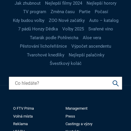
Jak zhubnout
Nejlepší filmy 2024
Nejlepší horory
TV program
Změna času
Partie
Počasí
Kdy budou volby
ZOO Nové začátky
Auto – katalog
7 pádů Honzy Dědka
Volby 2025
Svařené víno
Tatarák podle Pohlreicha
Aloe vera
Pěstování lichořeřišnice
Výpočet ascendentu
Tvarohové knedlíky
Nejlepší palačinky
Švestkový koláč
O FTV Prima
Management
Volná místa
Press
Reklama
Castingy a výzvy