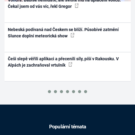
Vondra: Babiše nehlídáte, ale svítíte mu na uplácení voličů.
Čekal jsem od vás víc, řekl Gregor
Nebeská podívaná nad Českem se blíží. Působivé zatmění
Slunce doplní meteorická show
Češi slepě věřili aplikaci a přecenili síly, píší v Rakousku. V
Alpách je zachraňoval vrtulník
Populární témata