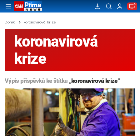
Domů
koronavirová krize
koronavirová
krize
Výpis příspěvků ke štítku
„koronavirová krize“