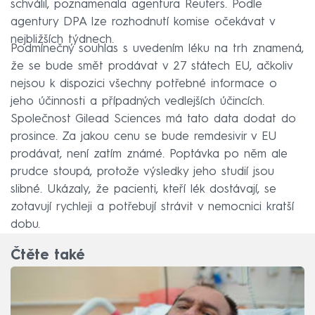
schválil, poznamenala agentura Reuters. Podle
agentury DPA lze rozhodnutí komise očekávat v
nejbližších týdnech.
Podmínečný souhlas s uvedením léku na trh znamená,
že se bude smět prodávat v 27 státech EU, ačkoliv
nejsou k dispozici všechny potřebné informace o
jeho účinnosti a případných vedlejších účincích.
Společnost Gilead Sciences má tato data dodat do
prosince. Za jakou cenu se bude remdesivir v EU
prodávat, není zatím známé. Poptávka po něm ale
prudce stoupá, protože výsledky jeho studií jsou
slibné. Ukázaly, že pacienti, kteří lék dostávají, se
zotavují rychleji a potřebují strávit v nemocnici kratší
dobu.
Čtěte také