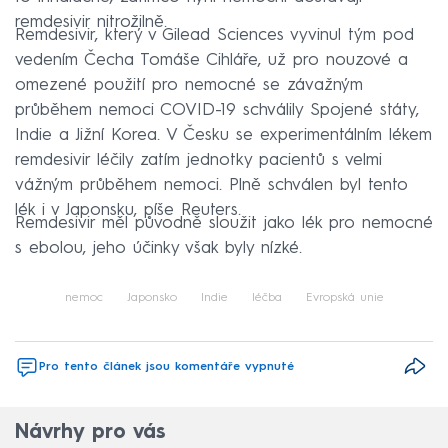
remdesivir nitrožilně.
Remdesivir, který v Gilead Sciences vyvinul tým pod
vedením Čecha Tomáše Cihláře, už pro nouzové a
omezené použití pro nemocné se závažným
průběhem nemoci COVID-19 schválily Spojené státy,
Indie a Jižní Korea. V Česku se experimentálním lékem
remdesivir léčily zatím jednotky pacientů s velmi
vážným průběhem nemoci. Plně schválen byl tento
lék i v Japonsku, píše Reuters.
Remdesivir měl původně sloužit jako lék pro nemocné
s ebolou, jeho účinky však byly nízké.
nemoc
Japonsko
Indie
léčba
Evropská unie
Pro tento článek jsou komentáře vypnuté
Návrhy pro vás