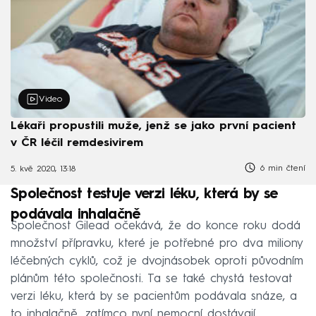
Video
Lékaři propustili muže, jenž se jako první pacient
v ČR léčil remdesivirem
6 min čtení
5. kvě 2020, 13:18
Společnost testuje verzi léku, která by se
podávala inhalačně
Společnost Gilead očekává, že do konce roku dodá
množství přípravku, které je potřebné pro dva miliony
léčebných cyklů, což je dvojnásobek oproti původním
plánům této společnosti. Ta se také chystá testovat
verzi léku, která by se pacientům podávala snáze, a
to inhalačně, zatímco nyní nemocní dostávají