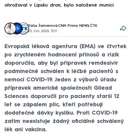
ohrožoval v Lipsku dron, bylo naložené municí
e
Dáša Šamanová
,
CNN Prima NEWS
,
ČTK
25. čvn 2020, 15:11
Evropská léková agentura (EMA) ve čtvrtek
po zrychleném hodnocení přínosů a rizik
doporučila, aby byl přípravek remdesivir
podmínečně schválen k léčbě pacientů s
nemocí COVID-19. Jeden z výborů úřadu
přípravek americké společnosti Gilead
Sciences doporučil pro pacienty starší 12
let se zápalem plic, kteří potřebují
dodatečné dávky kyslíku. Proti COVID-19
zatím neexistuje žádný oficiálně schválený
lék ani vakcína.