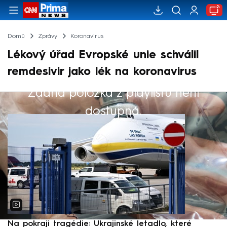
Domů
Zprávy
Koronavirus
Lékový úřad Evropské unie schválil
remdesivir jako lék na koronavirus
Žádná položka z playlistu není
Výběr redakce
dostupná.
Na pokraji tragédie: Ukrajinské letadlo, které
P