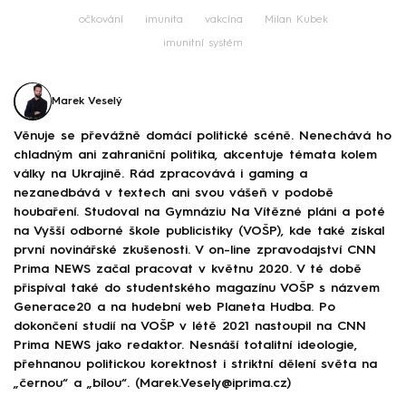
očkování
imunita
vakcína
Milan Kubek
imunitní systém
Marek Veselý
Věnuje se převážně domácí politické scéně. Nenechává ho
chladným ani zahraniční politika, akcentuje témata kolem
války na Ukrajině. Rád zpracovává i gaming a
nezanedbává v textech ani svou vášeň v podobě
houbaření. Studoval na Gymnáziu Na Vítězné pláni a poté
na Vyšší odborné škole publicistiky (VOŠP), kde také získal
první novinářské zkušenosti. V on-line zpravodajství CNN
Prima NEWS začal pracovat v květnu 2020. V té době
přispíval také do studentského magazínu VOŠP s názvem
Generace20 a na hudební web Planeta Hudba. Po
dokončení studií na VOŠP v létě 2021 nastoupil na CNN
Prima NEWS jako redaktor. Nesnáší totalitní ideologie,
přehnanou politickou korektnost i striktní dělení světa na
„černou“ a „bílou“. (Marek.Vesely@iprima.cz)