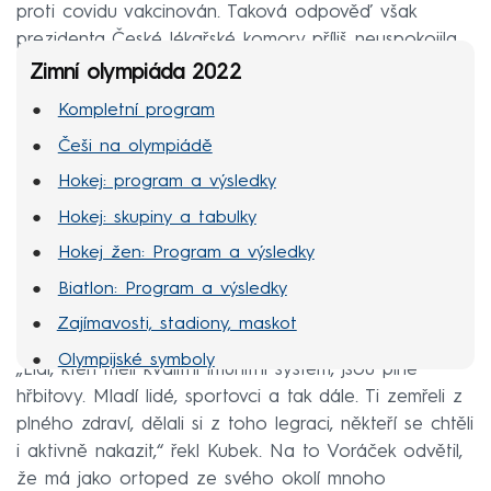
proti covidu vakcinován. Taková odpověď však
prezidenta České lékařské komory příliš neuspokojila.
Zimní olympiáda 2022
Kompletní program
Češi na olympiádě
Hokej: program a výsledky
Hokej: skupiny a tabulky
Hokej žen: Program a výsledky
Biatlon: Program a výsledky
Zajímavosti, stadiony, maskot
Olympijské symboly
„Lidí, kteří měli kvalitní imunitní systém, jsou plné
MS hokej 2022
hřbitovy. Mladí lidé, sportovci a tak dále. Ti zemřeli z
plného zdraví, dělali si z toho legraci, někteří se chtěli
i aktivně nakazit,“ řekl Kubek. Na to Voráček odvětil,
že má jako ortoped ze svého okolí mnoho