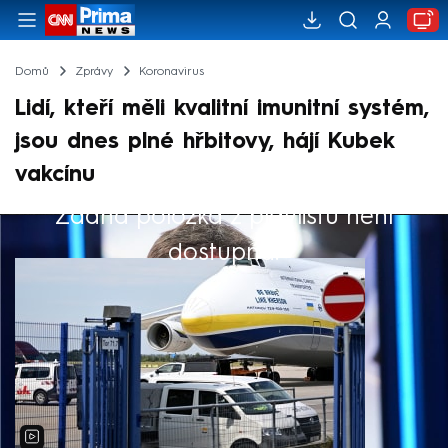
Domů
Zprávy
Koronavirus
Lidí, kteří měli kvalitní imunitní systém,
jsou dnes plné hřbitovy, hájí Kubek
vakcínu
Žádná položka z playlistu není
Výběr redakce
dostupná.