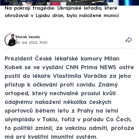
Na pokraji tragédie: Ukrajinské letadlo, které
P
ohrožoval v Lipsku dron, bylo naložené municí
e
Marek Veselý
20. led 2022, 19:20
Prezident České lékařské komory Milan
Kubek se ve vysílání CNN Prima NEWS ostře
pustil do lékaře Vlastimila Voráčka za jeho
přístup k očkování proti covidu. Známý
ortoped, který nechvalně proslul kvůli
údajnému nakažení několika českých
sportovců během letu z Prahy na letní
olympiádu v Tokiu, totiž v pořadu Co Čech,
to politik! zmínil, že vakcínu odmítl, protože
má prý kvalitní imunitní systém.