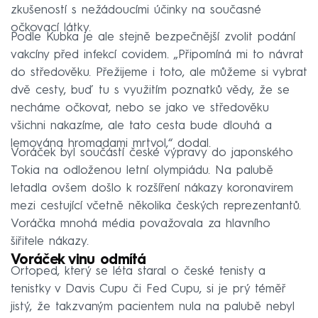
zkušeností s nežádoucími účinky na současné
očkovací látky.
Podle Kubka je ale stejně bezpečnější zvolit podání
vakcíny před infekcí covidem. „Připomíná mi to návrat
do středověku. Přežijeme i toto, ale můžeme si vybrat
dvě cesty, buď tu s využitím poznatků vědy, že se
necháme očkovat, nebo se jako ve středověku
všichni nakazíme, ale tato cesta bude dlouhá a
lemována hromadami mrtvol,“ dodal.
Voráček byl součástí české výpravy do japonského
Tokia na odloženou letní olympiádu. Na palubě
letadla ovšem došlo k rozšíření nákazy koronavirem
mezi cestující včetně několika českých reprezentantů.
Voráčka mnohá média považovala za hlavního
šiřitele nákazy.
Voráček vinu odmítá
Ortoped, který se léta staral o české tenisty a
tenistky v Davis Cupu či Fed Cupu, si je prý téměř
jistý, že takzvaným pacientem nula na palubě nebyl