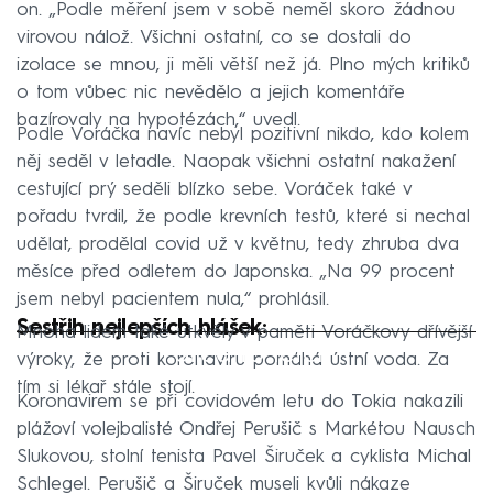
on. „Podle měření jsem v sobě neměl skoro žádnou
virovou nálož. Všichni ostatní, co se dostali do
izolace se mnou, ji měli větší než já. Plno mých kritiků
o tom vůbec nic nevědělo a jejich komentáře
bazírovaly na hypotézách,“ uvedl.
Podle Voráčka navíc nebyl pozitivní nikdo, kdo kolem
něj seděl v letadle. Naopak všichni ostatní nakažení
cestující prý seděli blízko sebe. Voráček také v
pořadu tvrdil, že podle krevních testů, které si nechal
udělat, prodělal covid už v květnu, tedy zhruba dva
měsíce před odletem do Japonska. „Na 99 procent
jsem nebyl pacientem nula,“ prohlásil.
Sestřih nejlepších hlášek:
Mnoha lidem také utkvěly v paměti Voráčkovy dřívější
Failed to fetch
výroky, že proti koronaviru pomáhá ústní voda. Za
tím si lékař stále stojí.
Koronavirem se při covidovém letu do Tokia nakazili
plážoví volejbalisté Ondřej Perušič s Markétou Nausch
Slukovou, stolní tenista Pavel Širuček a cyklista Michal
Schlegel. Perušič a Širuček museli kvůli nákaze