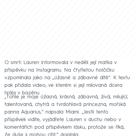
O smrti Lauren informovala v neděli její matka v
příspěvku na Instagramu. Na čtyřletou holčičku
vzpomínala jako na „úžasné a zábavné dítě“. K textu
pak přidala video, ve kterém si její milovaná dcera
hrála v bazénu.
„Tohle je moje úžasná, krásná, zábavná, živá, milující,
talentovaná, chytrá a tvrdohlavá princezna, mořská
panna Aquarius,“ napsala Miami. „Jestli tento
příspěvek vidíte, vyjádřete Lauren v duchu nebo v
komentářích pod příspěvkem lásku, protože se říká,
že duše ji mohou cítit,“ doplnila.