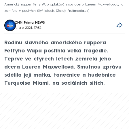
Americký rapper Fetty Wap oplakává svou dceru Lauren Maxwellovou, ta
zemřela v pouhých čtyř letech.
Zdroj: Profimedia.cz
CNN Prima NEWS
4. srp 2021, 17:32
Rodinu slavného amerického rappera
Fettyho Wapa postihla velká tragédie.
Teprve ve čtyřech letech zemřela jeho
dcera Lauren Maxwellová. Smutnou zprávu
sdělila její matka, tanečnice a hudebnice
Turquoise Miami, na sociálních sítích.