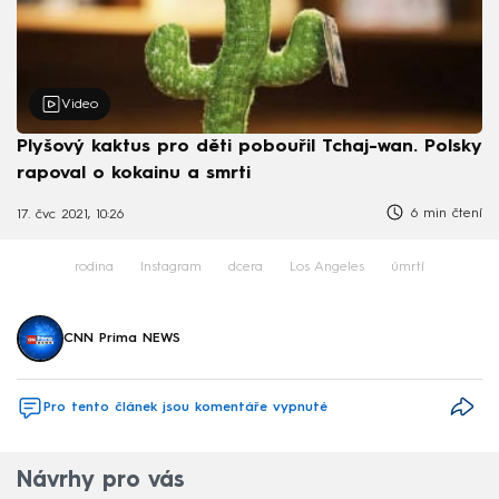
Video
Plyšový kaktus pro děti pobouřil Tchaj-wan. Polsky
rapoval o kokainu a smrti
6 min čtení
17. čvc 2021, 10:26
rodina
Instagram
dcera
Los Angeles
úmrtí
CNN Prima NEWS
Pro tento článek jsou komentáře vypnuté
Návrhy pro vás