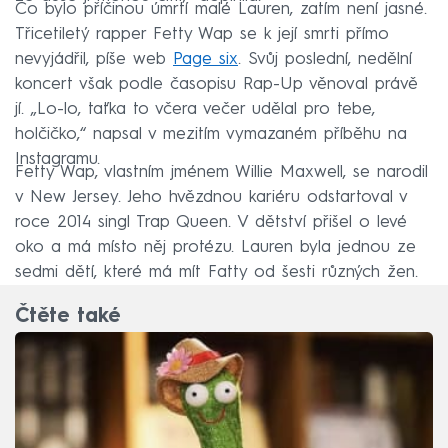
Co bylo příčinou úmrtí malé Lauren, zatím není jasné.
Třicetiletý rapper Fetty Wap se k její smrti přímo
nevyjádřil, píše web
Page six
. Svůj poslední, nedělní
koncert však podle časopisu Rap-Up věnoval právě
jí. „Lo-lo, taťka to včera večer udělal pro tebe,
holčičko,“ napsal v mezitím vymazaném příběhu na
Instagramu.
Fetty Wap, vlastním jménem Willie Maxwell, se narodil
v New Jersey. Jeho hvězdnou kariéru odstartoval v
roce 2014 singl Trap Queen. V dětství přišel o levé
oko a má místo něj protézu. Lauren byla jednou ze
sedmi dětí, které má mít Fatty od šesti různých žen.
Čtěte také