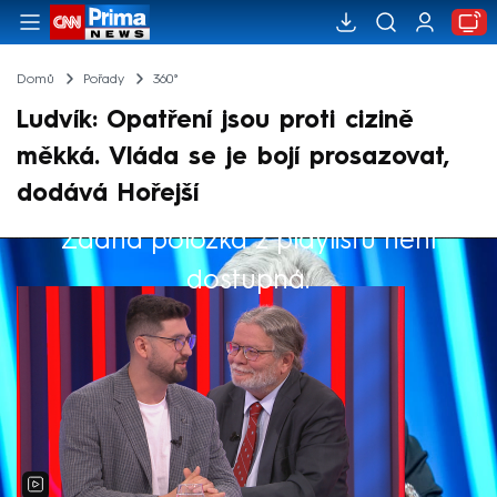
Domů
Pořady
360°
Ludvík: Opatření jsou proti cizině
měkká. Vláda se je bojí prosazovat,
dodává Hořejší
Žádná položka z playlistu není
Výběr redakce
dostupná.