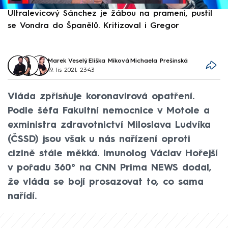
Ultralevicový Sánchez je žábou na prameni, pustil
P
se Vondra do Španělů. Kritizoval i Gregor
F
Marek Veselý
,
Eliška Míková
,
Michaela Prešinská
19. lis 2021, 23:43
Vláda zpřísňuje koronavirová opatření.
Podle šéfa Fakultní nemocnice v Motole a
exministra zdravotnictví Miloslava Ludvíka
(ČSSD) jsou však u nás nařízení oproti
cizině stále měkká. Imunolog Václav Hořejší
v pořadu 360° na CNN Prima NEWS dodal,
že vláda se bojí prosazovat to, co sama
nařídí.