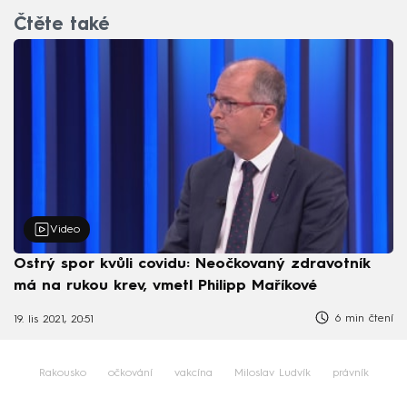
Čtěte také
Video
Ostrý spor kvůli covidu: Neočkovaný zdravotník
má na rukou krev, vmetl Philipp Maříkové
6 min čtení
19. lis 2021, 20:51
Rakousko
očkování
vakcína
Miloslav Ludvík
právník