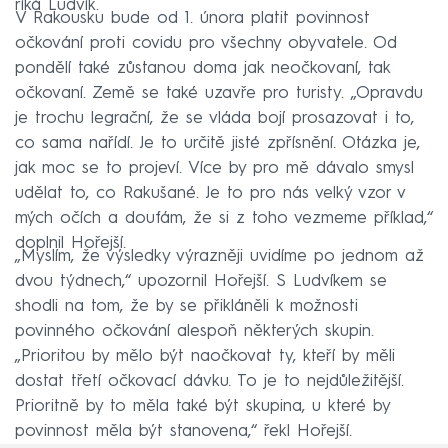
říká Ludvík.
V Rakousku bude od 1. února platit povinnost
očkování proti covidu pro všechny obyvatele. Od
pondělí také zůstanou doma jak neočkovaní, tak
očkovaní. Země se také uzavře pro turisty. „Opravdu
je trochu legrační, že se vláda bojí prosazovat i to,
co sama nařídí. Je to určitě jisté zpřísnění. Otázka je,
jak moc se to projeví. Více by pro mě dávalo smysl
udělat to, co Rakušané. Je to pro nás velký vzor v
mých očích a doufám, že si z toho vezmeme příklad,“
doplnil Hořejší.
„Myslím, že výsledky výrazněji uvidíme po jednom až
dvou týdnech,“ upozornil Hořejší. S Ludvíkem se
shodli na tom, že by se přikláněli k možnosti
povinného očkování alespoň některých skupin.
„Prioritou by mělo být naočkovat ty, kteří by měli
dostat třetí očkovací dávku. To je to nejdůležitější.
Prioritně by to měla také být skupina, u které by
povinnost měla být stanovena,“ řekl Hořejší.