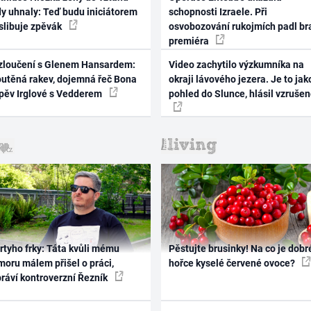
dy uhnaly: Teď budu iniciátorem
schopnosti Izraele. Při
 slibuje zpěvák
osvobozování rukojmích padl br
premiéra
zloučení s Glenem Hansardem:
Video zachytilo výzkumníka na
outěná rakev, dojemná řeč Bona
okraji lávového jezera. Je to jak
zpěv Irglové s Vedderem
pohled do Slunce, hlásil vzruše
rtyho frky: Táta kvůli mému
Pěstujte brusinky! Na co je dobr
oru málem přišel o práci,
hořce kyselé červené ovoce?
práví kontroverzní Řezník