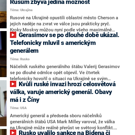
Rusům zbývá jediná možnost
Téma: Ukrajina
Rusové na Ukrajině opustili oblastní město Cherson a
jejich naděje na zvrat ve válce jsou prakticky pryč.
Kroky Moskvy můžou nyní podle všeho maximálně
Gerasimov se po dlouhé době ukázal.
prodlužovat konflikt, ve kterém Ukrajinci definitivně
převzali iniciativu a už několikátým týdnem ženou
Telefonicky mluvil s americkým
ruské síly čím dál více na východ. Ačkoliv díky stažení
generálem
části svých sil z Chersonu Rusové mohou pomýšlet na
Téma: Rusko
drobné územní zisky na Donbasu, zdá se, že jejich
bojeschopnost je tatam. Budou pokračovat v ústupu?
Náčelník ruského generálního štábu Valerij Gerasimov
se po dlouhé odmlce opět objevil. Ve čtvrtek
telefonicky hovořil o situaci na Ukrajině se svým
Kvůli ruské invazi hrozí celosvětová
americkým protějškem Markem Milleyem, uvedla
agentura TASS. Od začátku ruské invaze o Gerasimovi
válka, varuje americký generál. Obavy
příliš slyšet nebylo. Leckoho překvapilo, že se
má i z Číny
nezúčastnil ani tradiční vojenské přehlídky v Moskvě
Téma: USA
9. května, kdy Rusové slaví vítězství nad nacismem.
Americký generál a předseda sboru náčelníků
generálních štábů USA Mark Milley varoval, že válka
na Ukrajině může reálně přerůst ve světový konflikt.
Rusko uvalilo sankce na Bidena či
Své obavy zmínil na tiskové konferenci, kterou svolal