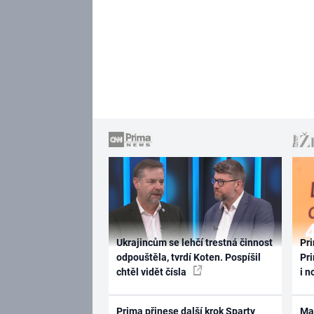
Ukrajincům se lehčí trestná činnost
Pri
odpouštěla, tvrdí Koten. Pospíšil
Pri
chtěl vidět čísla
i n
Prima přinese další krok Sparty
Ma