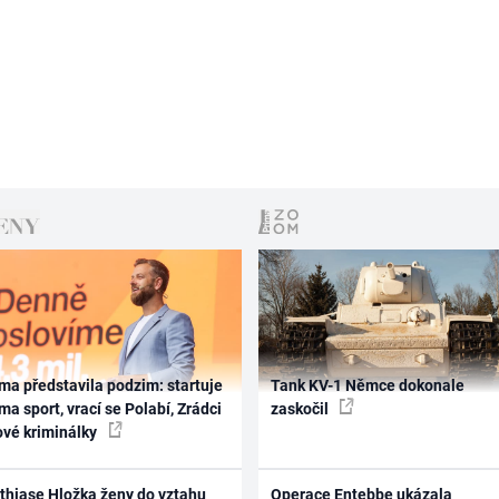
ma představila podzim: startuje
Tank KV-1 Němce dokonale
ma sport, vrací se Polabí, Zrádci
zaskočil
ové kriminálky
thiase Hložka ženy do vztahu
Operace Entebbe ukázala