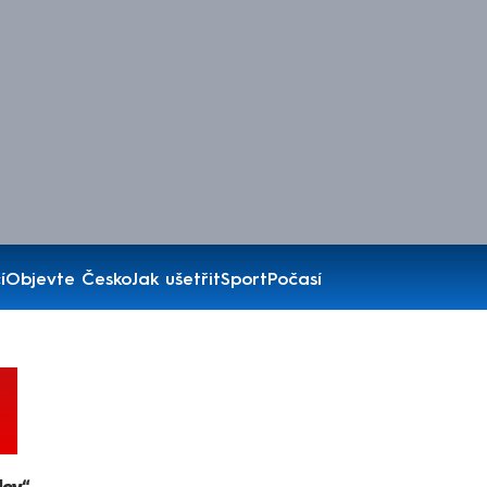
í
Objevte Česko
Jak ušetřit
Sport
Počasí