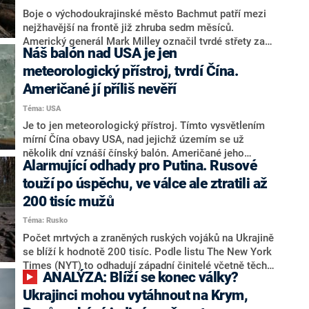
měla i radary a munici pro tanky.
Boje o východoukrajinské město Bachmut patří mezi
nejžhavější na frontě již zhruba sedm měsíců.
Americký generál Mark Milley označil tvrdé střety za
Náš balón nad USA je jen
jatka, avšak zejména pro Rusy. Ukrajinci se podle něj
velmi efektivně brání.
meteorologický přístroj, tvrdí Čína.
Američané jí příliš nevěří
Téma: USA
Je to jen meteorologický přístroj. Tímto vysvětlením
mírní Čína obavy USA, nad jejichž územím se už
několik dní vznáší čínský balón. Američané jeho
Alarmující odhady pro Putina. Rusové
pohyby sledují a Pentagon na žádost prezidenta Joea
Bidena zkoumal možnost, že by ho sestřelil. Nakonec
touží po úspěchu, ve válce ale ztratili až
se pro takový krok nerozhodl kvůli obavám, že by
200 tisíc mužů
úlomky zařízení mohly ohrozit lidi na zemi. Americký
Téma: Rusko
ministr zahraničí Antony Blinken kvůli incidentu
posunul návštěvu Pekingu, na kterou měl odletět v
Počet mrtvých a zraněných ruských vojáků na Ukrajině
pátek večer. Vyslání balónu označil za nezodpovědný
se blíží k hodnotě 200 tisíc. Podle listu The New York
čin, který poškodí plánovaná jednání.
Times (NYT) to odhadují západní činitelé včetně těch
ANALÝZA: Blíží se konec války?
amerických. Vysokou bilanci navýšily v posledních
týdnech zejména tvrdé boje u východoukrajinských
Ukrajinci mohou vytáhnout na Krym,
měst Bachmut a Soledar.