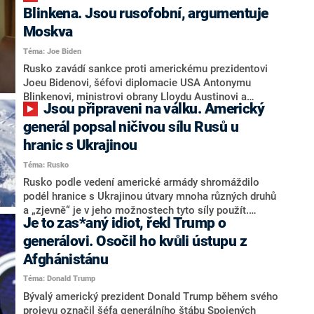
americký ministr obrany Lloyd Austin, informovala
Blinkena. Jsou rusofobní, argumentuje
americká stanice CNN. Podle Milleyho představuje
Moskva
velké nebezpečí i Čína.
Téma: Joe Biden
Rusko zavádí sankce proti americkému prezidentovi
Joeu Bidenovi, šéfovi diplomacie USA Antonymu
Blinkenovi, ministrovi obrany Lloydu Austinovi a
Jsou připraveni na válku. Americký
dalším představitelům současné americké
administrativy. Na svých internetových stránkách o
generál popsal ničivou sílu Rusů u
tom informuje ruské ministerstvo zahraničí, podle
hranic s Ukrajinou
kterého jde o reakci na to, že Spojené státy zakázaly
Téma: Rusko
vstup na své území nejvyšším představitelům Ruské
federace.
Rusko podle vedení americké armády shromáždilo
podél hranice s Ukrajinou útvary mnoha různých druhů
a „zjevně“ je v jeho možnostech tyto síly použít.
Je to zas*aný idiot, řekl Trump o
Nejvýše postavený americký generál Mark Milley na
pátečním brífinku hovořil o přítomnosti pozemních,
generálovi. Osočil ho kvůli ústupu z
vzdušných, námořních i jiných formací. Ministr obrany
Afghánistánu
USA Lloyd Austin řekl, že konflikt není nevyhnutelný a
Téma: Donald Trump
že ruský prezident Vladimir Putin má i jiné možnosti
než je rozsáhlý útok.
Bývalý americký prezident Donald Trump během svého
projevu označil šéfa generálního štábu Spojených