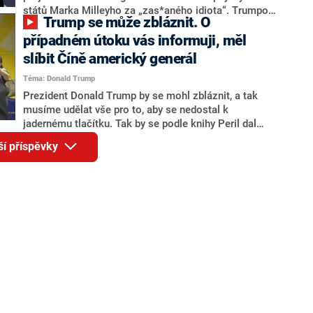
států Marka Milleyho za „zas*aného idiota“. Trumpovi
Trump se může zbláznit. O
se nelíbilo, jakým způsobem se americká vojska
stahovala v srpnu z Afghánistánu.
případném útoku vás informuji, měl
slíbit Číně americký generál
Téma: Donald Trump
Prezident Donald Trump by se mohl zbláznit, a tak
musíme udělat vše pro to, aby se nedostal k
jadernému tlačítku. Tak by se podle knihy Peril dal
shrnout utajený plán generála Marka Milleyho. Ten po
ší příspěvky
útoku na Kapitol letos v lednu dospěl k názoru, že
bývalého amerického prezidenta postihla po
prohraných volbách vážná duševní krize a že je nutné
jednat bez jeho vědomí.