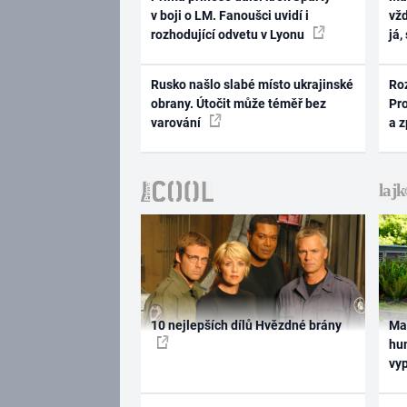
v boji o LM. Fanoušci uvidí i
vž
rozhodující odvetu v Lyonu
já,
Rusko našlo slabé místo ukrajinské
Ro
obrany. Útočit může téměř bez
Pr
varování
a 
10 nejlepších dílů Hvězdné brány
Ma
hum
vy