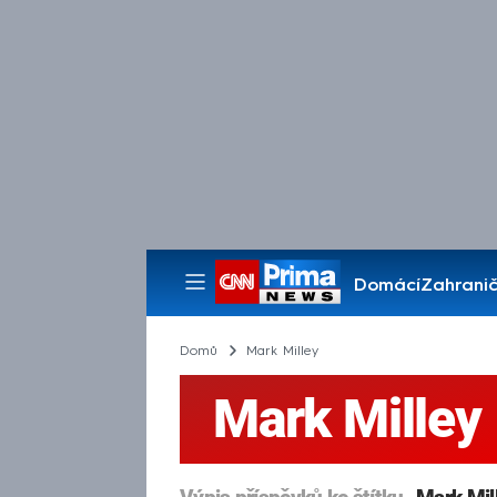
Domácí
Zahranič
Pořady
Domů
Mark Milley
Mark Milley