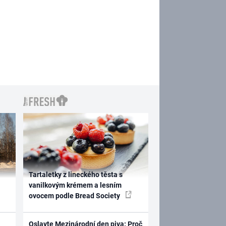
Tartaletky z lineckého těsta s
vanilkovým krémem a lesním
ovocem podle Bread Society
Oslavte Mezinárodní den piva: Proč