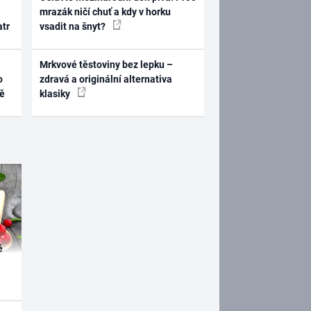
mrazák ničí chuť a kdy v horku
atr
vsadit na šnyt?
Mrkvové těstoviny bez lepku –
o
zdravá a originální alternativa
ně
klasiky
é