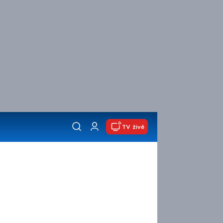
TV živě