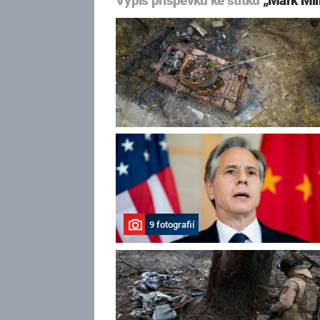
Výpis příspěvků ke štítku
„Mark Mil
9 fotografií