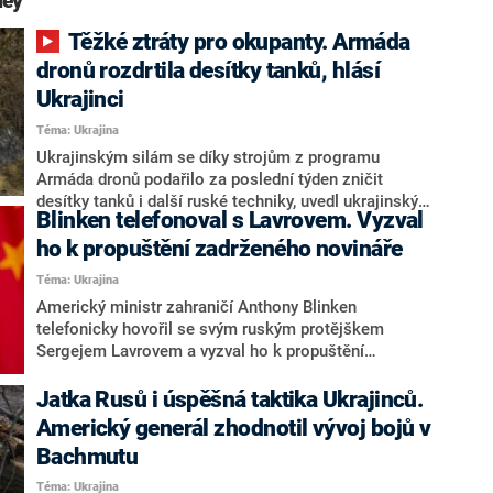
ley“
Těžké ztráty pro okupanty. Armáda
dronů rozdrtila desítky tanků, hlásí
Ukrajinci
Téma: Ukrajina
Ukrajinským silám se díky strojům z programu
Armáda dronů podařilo za poslední týden zničit
desítky tanků i další ruské techniky, uvedl ukrajinský
Blinken telefonoval s Lavrovem. Vyzval
vicepremiér Mychajlo Fedorov. Ukrajinci podle zpráv
generálního štábu nadále postupují. Provedli celkem
ho k propuštění zadrženého novináře
11 leteckých úderů, poškodili osm dělostřeleckých
Téma: Ukrajina
jednotek a celkem měli zlikvidovat už asi 268 630
Americký ministr zahraničí Anthony Blinken
ruských útočníků. V souvislosti s katastrofálními
telefonicky hovořil se svým ruským protějškem
ztrátami okupantů se očekává, že v blízké
Sergejem Lavrovem a vyzval ho k propuštění
budoucnosti začne masová nucená mobilizace
zadrženého novináře amerického listu The Wall Street
obyvatelstva v Rusku a na dočasně okupovaných
Journal. Ukrajinci za uplynulý den odrazili dalších 70
Jatka Rusů i úspěšná taktika Ukrajinců.
územích Ukrajiny. Obránci hlásí postup na jihu země i
ruských útoků. Nejtvrdší boje zuří u Bachmutu,
v Doněcké oblasti na východě.
Americký generál zhodnotil vývoj bojů v
Avdijivky a Marjinky.Spojené státy po víkendu oznámí
Bachmutu
další vojenskou pomoc pro Ukrajinu v hodnotě kolem
2,6 miliard dolarů (asi 56 miliard korun). Obsahovat by
Téma: Ukrajina