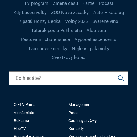
TV program
Změna času
Partie
Počasí
Kdy budou volby
ZOO Nové začátky
Auto – katalog
7 pádů Honzy Dědka
Volby 2025
Svařené víno
Tatarák podle Pohlreicha
Aloe vera
Pěstování lichořeřišnice
Výpočet ascendentu
Tvarohové knedlíky
Nejlepší palačinky
Švestkový koláč
O FTV Prima
Management
Volná místa
Press
Reklama
Castingy a výzvy
HbbTV
Kontakty
Podmínky užívání
Zpracování osobních údajů