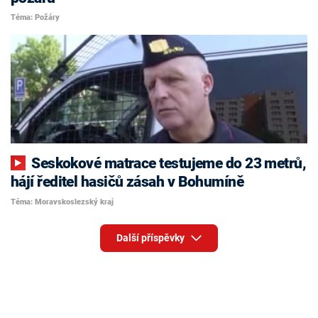
Téma: Požáry
Seskokové matrace testujeme do 23 metrů,
hájí ředitel hasičů zásah v Bohumíně
Téma: Moravskoslezský kraj
Další příspěvky