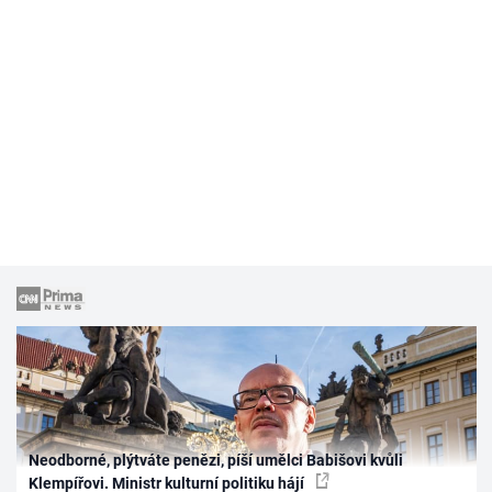
Neodborné, plýtváte penězi, píší umělci Babišovi kvůli
Klempířovi. Ministr kulturní politiku hájí