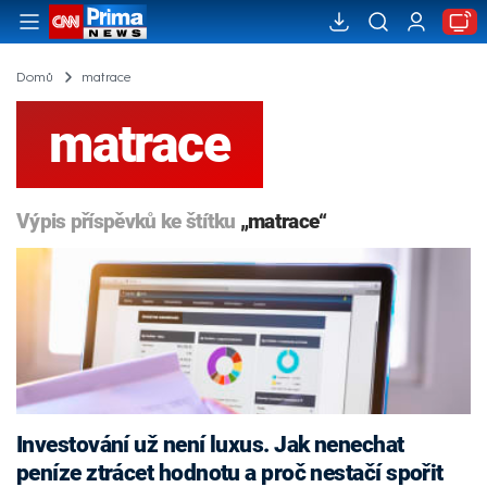
Domů
matrace
matrace
Výpis příspěvků ke štítku
„matrace“
Investování už není luxus. Jak nenechat
peníze ztrácet hodnotu a proč nestačí spořit