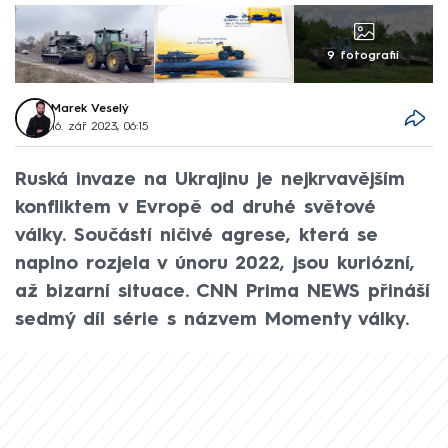
9 fotografií
Marek Veselý
16. zář 2023, 06:15
Ruská invaze na Ukrajinu je nejkrvavějším
konfliktem v Evropě od druhé světové
války. Součástí ničivé agrese, která se
naplno rozjela v únoru 2022, jsou kuriózní,
až bizarní situace. CNN Prima NEWS přináší
sedmý díl série s názvem Momenty války.