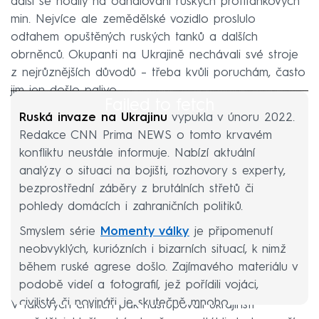
další se hodily na odhalování ruských protitankových
min. Nejvíce ale zemědělské vozidlo proslulo
odtahem opuštěných ruských tanků a dalších
obrněnců. Okupanti na Ukrajině nechávali své stroje
z nejrůznějších důvodů – třeba kvůli poruchám, často
jim jen došlo palivo.
Failed to fetch
Ruská invaze na Ukrajinu
vypukla v únoru 2022.
Redakce CNN Prima NEWS o tomto krvavém
konfliktu neustále informuje. Nabízí aktuální
analýzy o situaci na bojišti, rozhovory s experty,
bezprostřední záběry z brutálních střetů či
pohledy domácích i zahraničních politiků.
Smyslem série
Momenty války
je připomenutí
neobvyklých, kuriózních i bizarních situací, k nimž
během ruské agrese došlo. Zajímavého materiálu v
podobě videí a fotografií, jež pořídili vojáci,
civilisté či novináři, je skutečně mnoho.
V takových chvílích pak nastupovali ukrajinští