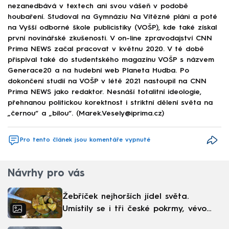
nezanedbává v textech ani svou vášeň v podobě
houbaření. Studoval na Gymnáziu Na Vítězné pláni a poté
na Vyšší odborné škole publicistiky (VOŠP), kde také získal
první novinářské zkušenosti. V on-line zpravodajství CNN
Prima NEWS začal pracovat v květnu 2020. V té době
přispíval také do studentského magazínu VOŠP s názvem
Generace20 a na hudební web Planeta Hudba. Po
dokončení studií na VOŠP v létě 2021 nastoupil na CNN
Prima NEWS jako redaktor. Nesnáší totalitní ideologie,
přehnanou politickou korektnost i striktní dělení světa na
„černou“ a „bílou“. (Marek.Vesely@iprima.cz)
Pro tento článek jsou komentáře vypnuté
Návrhy pro vás
Žebříček nejhorších jídel světa.
Umístily se i tři české pokrmy, vévodí
skandinávská kuchyně