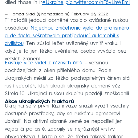
killed those in it
#Ukraine
pic.twitter.com/nF8vLhWEmI
— Hamza Siad (@hamzasiad_m)
February 25, 2022
Ti natočili jedoucí obrněné vozidlo ovládané ruskou
posádkou.
Najednou zničehonic vjelo do protisměru
a de facto sešrotovalo protijedoucí automobil s
civilistou
. Ten zůstal ležet uvězněný uvnitř vraku. I
když je to jen těžko uvěřitelné, osoba vyvázla bez
větších zranění.
Existuje více videí z různých úhlů
– většinou
pocházejících z oken přilehlého domu. Podle
ukrajinských médií za těžko pochopitelným činem stáli
ruští sabotéři, kteří ukradli ukrajinský obrněný vůz
Strela-10. Ukrajinci ruskou skupinu později zneškodnili.
Akce ukrajinských traktorů
Ukrajinci se v první fázi invaze snažili využít všechny
dostupné prostředky, aby se ruskému agresorovi
ubránili. Na aktivní obraně země se nepodíleli jen
vojáci či policisté, zapojily se nejrůznější vrstvy
obyvatelstva. Ukázalo se, že třeba takový traktor,