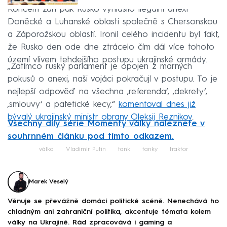
Koncem září pak Rusko vyhlásilo ilegální anexi
Doněcké a Luhanské oblasti společně s Chersonskou
a Záporožskou oblastí. Ironií celého incidentu byl fakt,
že Rusko den ode dne ztrácelo čím dál více tohoto
území vlivem tehdejšího postupu ukrajinské armády.
„Zatímco ruský parlament je opojen z marných
pokusů o anexi, naši vojáci pokračují v postupu. To je
nejlepší odpověď na všechna ‚referenda‘, ‚dekrety‘,
‚smlouvy‘ a patetické kecy,“
komentoval dnes již
bývalý ukrajinský ministr obrany Oleksij Reznikov
.
Všechny díly série Momenty války naleznete v
souhrnném článku pod tímto odkazem.
válka
Vladimir Putin
tank
tanky
traktor
Marek Veselý
Věnuje se převážně domácí politické scéně. Nenechává ho
chladným ani zahraniční politika, akcentuje témata kolem
války na Ukrajině. Rád zpracovává i gaming a