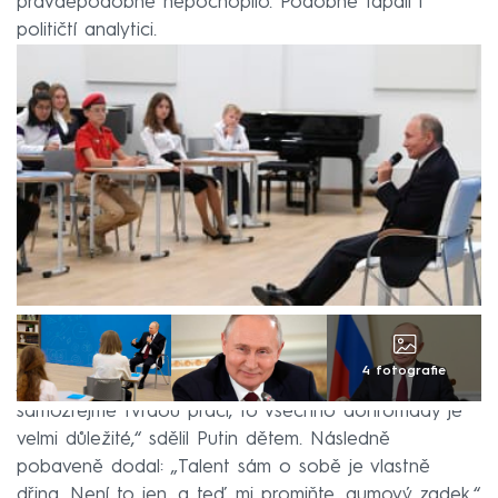
pravděpodobně nepochopilo. Podobně tápali i
političtí analytici.
4 fotografie
„Abyste dosáhli svých cílů, potřebujete motivaci. A
samozřejmě tvrdou práci, to všechno dohromady je
velmi důležité,“ sdělil Putin dětem. Následně
pobaveně dodal: „Talent sám o sobě je vlastně
dřina. Není to jen, a teď mi promiňte, gumový zadek.“