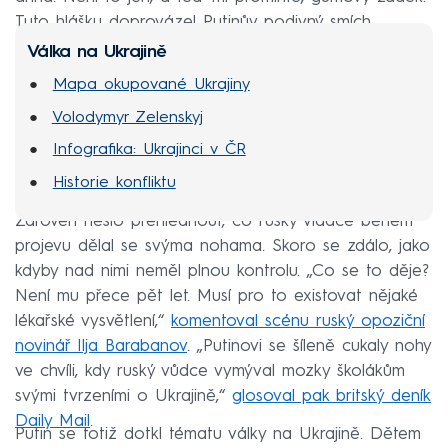
Tuto hlášku doprovázel Putinův podivný smích.
Válka na Ukrajině
Mapa okupované Ukrajiny
Volodymyr Zelenskyj
Infografika: Ukrajinci v ČR
Historie konfliktu
Zároveň nešlo přehlédnout, co ruský vládce během
projevu dělal se svýma nohama. Skoro se zdálo, jako
kdyby nad nimi neměl plnou kontrolu. „Co se to děje?
Není mu přece pět let. Musí pro to existovat nějaké
lékařské vysvětlení,“
komentoval scénu ruský opoziční
novinář Ilja Barabanov
. „Putinovi se šíleně cukaly nohy
ve chvíli, kdy ruský vůdce vymýval mozky školákům
svými tvrzeními o Ukrajině,“
glosoval pak britský deník
Daily Mail
.
Putin se totiž dotkl tématu války na Ukrajině. Dětem