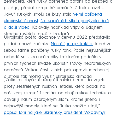
zemědělci, kteří ruský obrněnec odtáhli do bezpečí a
poté jej předali ukrajinské armádě. Z traktorového
„lovu“ ruských strojů se brzy stala
velmi oblíbená
ukrajinská činnost
.
Na sociálních sítích přibývala další
a další videa
. Kolovaly například vtipy o údajném
strachu ruských tanků z traktorů.
Ukrajinská pošta dokonce v červnu 2022 představila
podobu nové známky.
Na ní figuruje traktor
, který za
sebou táhne poničený ruský tank. Podle nejrůznějších
odhadů se Ukrajincům díky traktorům podařilo v
prvních týdnech invaze ukořistit stovky nepřátelských
obrněnců. Velkou část z nich pak opravili mechanici,
a stroje tak mohla využít ukrajinská armáda.
„Zatímco obyčejní ukrajinští rolníci berou do zajetí
piloty sestřelených ruských letadel, která padají na
naši zem, ukrajinští sedláci odtahují ruskou techniku a
dávají ji našim ozbrojeným silám. Kromě jiného i
nejnovější modely, které se Rusko snažilo utajit,“
popsal loni na jaře ukrajinský prezident Volodymyr