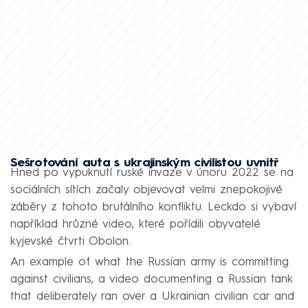
Sešrotování auta s ukrajinským civilistou uvnitř
Hned po vypuknutí ruské invaze v únoru 2022 se na
sociálních sítích začaly objevovat velmi znepokojivé
záběry z tohoto brutálního konfliktu. Leckdo si vybaví
například hrůzné video, které pořídili obyvatelé
kyjevské čtvrti Obolon.
An example of what the Russian army is committing
against civilians, a video documenting a Russian tank
that deliberately ran over a Ukrainian civilian car and