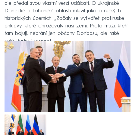
ale předal svou vlastní verzi událostí. O ukrajinské
Doněcké a Luhanské oblasti mluvil jako o ruských
historických územích. „Začaly se vytvářet protiruské
enklávy, které ohrožovaly naši zemi. Proto muži, kteří
tam bojují, nebrání jen občany Donbasu, ale také
celé Rusko,“ pronesl.