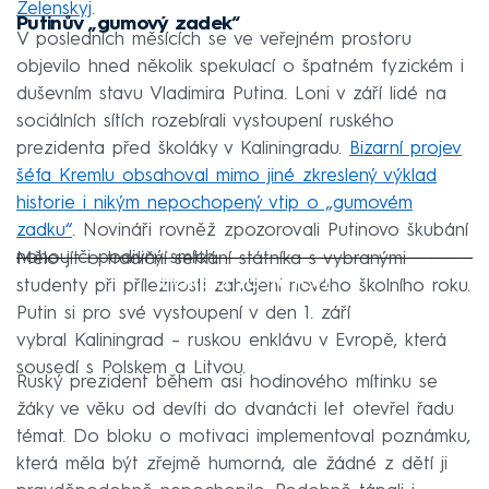
Zelenskyj
.
Putinův „gumový zadek“
V posledních měsících se ve veřejném prostoru
objevilo hned několik spekulací o špatném fyzickém i
duševním stavu Vladimira Putina. Loni v září lidé na
sociálních sítích rozebírali vystoupení ruského
prezidenta před školáky v Kaliningradu.
Bizarní projev
šéfa Kremlu obsahoval mimo jiné zkreslený výklad
historie i nikým nepochopený vtip o „gumovém
zadku“
. Novináři rovněž zpozorovali Putinovo škubání
nohou či podivný smích.
Mělo jít o tradiční setkání státníka s vybranými
Failed to fetch
studenty při příležitosti zahájení nového školního roku.
Putin si pro své vystoupení v den 1. září
vybral Kaliningrad – ruskou enklávu v Evropě, která
sousedí s Polskem a Litvou.
Ruský prezident během asi hodinového mítinku se
žáky ve věku od devíti do dvanácti let otevřel řadu
témat. Do bloku o motivaci implementoval poznámku,
která měla být zřejmě humorná, ale žádné z dětí ji