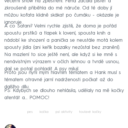
večerní show na zpestření. Fena začala pištět a
zkroušeně přiběhla do mé náruče. Od té doby jí
můžou koťata klidně skákat po čumáku - okázale je
ignoruje.
A co Satani? Velmi rychle zjistili, že doma je pořád
spoustu prstíků a tlapek k lovení, spousta knih a
nádobí ke shození a panička se neustále motá kolem
spousty jídla (ani keřík bazalky nezůstal bez zranění).
Na mazlení to sice ještě není, ale když si ke mně s
nenávistným výrazem v očích lehnou a tvrdě usnou,
dají se potají pohladit. A psy milují.
Proto jsou nyní mým hlavním tématem a Hank musí s
tématem otravné jarní nadrženosti počkat až do
dalšího dílu.
PS: Kdybych se dlouho nehlásila, udělaly na mě kočky
atentát a... POMOC!
pes
kočka
psí aktivity
toulavé kočky