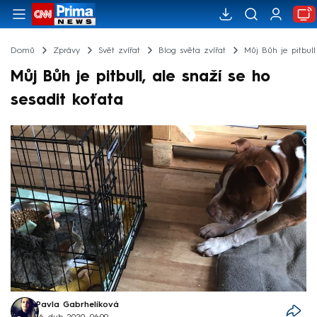
Domů
Zprávy
Svět zvířat
Blog světa zvířat
Můj Bůh je pitbull
Můj Bůh je pitbull, ale snaží se ho
sesadit koťata
Pavla Gabrhelíková