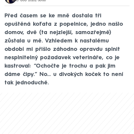
16. dub 2020, 06:00
Před časem se ke mně dostala tři
opuštěná koťata z popelnice, jedno našlo
domov, dvě (ta nejzlejší, samozřejmě)
zůstala u mě. Vzhledem k nastalému
období mi přišlo záhodno opravdu splnit
nesplnitelný požadavek veterináře, co je
kastroval: “Ochočte je trochu a pak jim
dáme čipy.” No… u divokých koček to není
tak jednoduché.