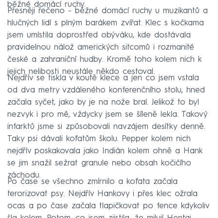
běžné domácí ruchy.
Přesněji řečeno - běžné domácí ruchy u muzikantů a
hlučných lidí s plným barákem zvířat. Klec s kočkama
jsem umístila doprostřed obýváku, kde dostávala
pravidelnou nálož amerických sitcomů i rozmanité
české a zahraniční hudby. Kromě toho kolem nich k
jejich nelibosti neustále někdo cestoval.
Nejdřív se tiskla v koutě klece a jen co jsem vstala
od dva metry vzdáleného konferenčního stolu, hned
začala syčet, jako by je na nože bral. Jelikož to byl
nezvyk i pro mě, vždycky jsem se šíleně lekla. Takový
infarktů jsme si způsobovali navzájem desítky denně.
Taky psi dávali koťatům školu. Pepper kolem nich
nejdřív poskakovala jako Indián kolem ohně a Hank
se jim snažil sežrat granule nebo obsah kočičího
záchodu.
Po čase se všechno zmírnilo a koťata začala
terorizovat psy. Nejdřív Hankovy i přes klec ožrala
ocas a po čase začala tlapičkovat po fence kdykoliv