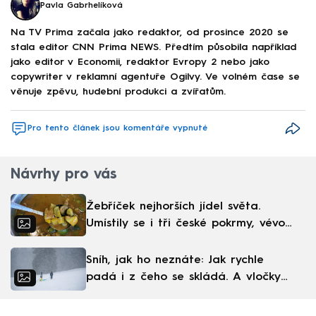
Pavla Gabrhelíková
Na TV Prima začala jako redaktor, od prosince 2020 se
stala editor CNN Prima NEWS. Předtím působila například
jako editor v Economii, redaktor Evropy 2 nebo jako
copywriter v reklamní agentuře Ogilvy. Ve volném čase se
věnuje zpěvu, hudební produkci a zvířatům.
Pro tento článek jsou komentáře vypnuté
Návrhy pro vás
Žebříček nejhorších jídel světa.
Umístily se i tři české pokrmy, vévodí
skandinávská kuchyně
Sníh, jak ho neznáte: Jak rychle
padá i z čeho se skládá. A vločky
nejsou bílé