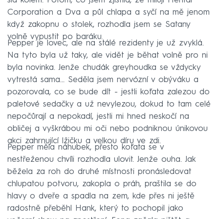
šla kolem. Potom, co jsem zjistila, že milují Hentai
Corporation a Dva a půl chlapa a syčí na mě jenom
když zakopnu o stolek, rozhodla jsem se Satany
volně vypustit po baráku.
Pepper je lovec, ale na stálé rezidenty je už zvyklá.
Na tyto byla už taky, ale vidět je běhat volně pro ni
byla novinka. Jenže chudák greyhoudka se vždycky
vytrestá sama… Seděla jsem nervózní v obýváku a
pozorovala, co se bude dít - jestli koťata zalezou do
paletové sedačky a už nevylezou, dokud to tam celé
nepočůrají a nepokadí, jestli mi hned neskočí na
obličej a vyškrábou mi oči nebo podniknou únikovou
akci zahrnující lžičku a velkou díru ve zdi.
Pepper měla náhubek, přesto koťata se v
nestřeženou chvíli rozhodla ulovit. Jenže ouha. Jak
běžela za roh do druhé místnosti pronásledovat
chlupatou potvoru, zakopla o práh, praštila se do
hlavy o dveře a spadla na zem, kde přes ni ještě
radostně přeběhl Hank, který to pochopil jako