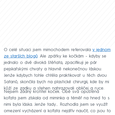
O celé situaci jsem mimochodem referovala
v jednom
ze starších blogů
. Ale zpátky ke kočkám - kdyby se
jednalo o dvě divoká štěňata, zpacifikuji je pár
pejskařskými chvaty a hlavně nekonečnou láskou.
Jenže kdybych tohle chtěla praktikovat u těch dvou
Satanů, skončila bych na plastické chirurgii, kde by mi
kůží ze zadku a stehen nahrazovali obličej a ruce.
Nejsem žádný krotitel koček. Obě svá opuštěná
koťata jsem získala od miminka a téměř na hned to s
nimi byla láska. Jenže tady… Rozhodla jsem se využít
omezení vycházení a koťata nejdřív naučit, co jsou to