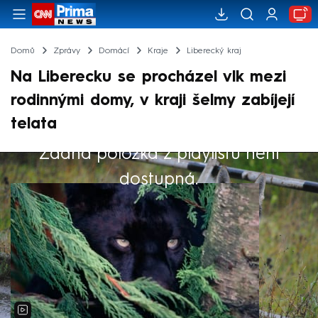
Domů
Zprávy
Domácí
Kraje
Liberecký kraj
Na Liberecku se procházel vlk mezi
rodinnými domy, v kraji šelmy zabíjejí
telata
Žádná položka z playlistu není
Výběr redakce
dostupná.