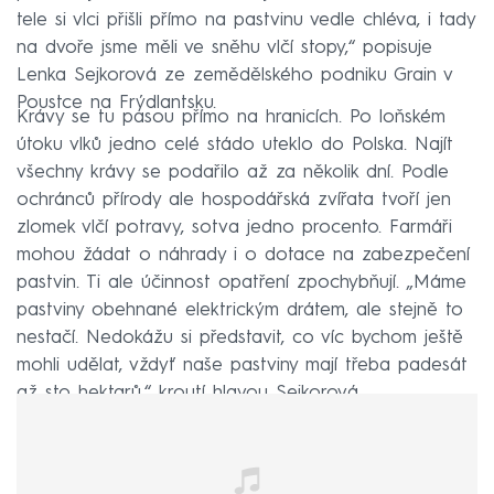
tele si vlci přišli přímo na pastvinu vedle chléva, i tady
na dvoře jsme měli ve sněhu vlčí stopy,“ popisuje
Lenka Sejkorová ze zemědělského podniku Grain v
Poustce na Frýdlantsku.
Krávy se tu pasou přímo na hranicích. Po loňském
útoku vlků jedno celé stádo uteklo do Polska. Najít
všechny krávy se podařilo až za několik dní. Podle
ochránců přírody ale hospodářská zvířata tvoří jen
zlomek vlčí potravy, sotva jedno procento. Farmáři
mohou žádat o náhrady i o dotace na zabezpečení
pastvin. Ti ale účinnost opatření zpochybňují. „Máme
pastviny obehnané elektrickým drátem, ale stejně to
nestačí. Nedokážu si představit, co víc bychom ještě
mohli udělat, vždyť naše pastviny mají třeba padesát
až sto hektarů,“ kroutí hlavou Sejkorová.