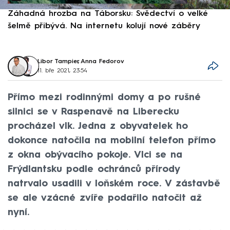
Záhadná hrozba na Táborsku: Svědectví o velké
S
šelmě přibývá. Na internetu kolují nové záběry
d
Libor Tampier
,
Anna Fedorov
11. bře 2021, 23:54
Přímo mezi rodinnými domy a po rušné
silnici se v Raspenavě na Liberecku
procházel vlk. Jedna z obyvatelek ho
dokonce natočila na mobilní telefon přímo
z okna obývacího pokoje. Vlci se na
Frýdlantsku podle ochránců přírody
natrvalo usadili v loňském roce. V zástavbě
se ale vzácné zvíře podařilo natočit až
nyní.