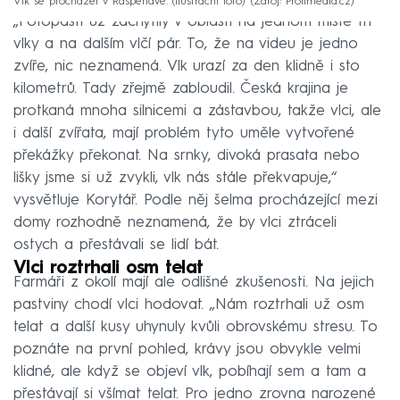
Vlk se procházel v Raspenavě. (Ilustrační foto)
Zdroj: Profimedia.cz
„Fotopasti už zachytily v oblasti na jednom místě tři
vlky a na dalším vlčí pár. To, že na videu je jedno
zvíře, nic neznamená. Vlk urazí za den klidně i sto
kilometrů. Tady zřejmě zabloudil. Česká krajina je
protkaná mnoha silnicemi a zástavbou, takže vlci, ale
i další zvířata, mají problém tyto uměle vytvořené
překážky překonat. Na srnky, divoká prasata nebo
lišky jsme si už zvykli, vlk nás stále překvapuje,“
vysvětluje Korytář. Podle něj šelma procházející mezi
domy rozhodně neznamená, že by vlci ztráceli
ostych a přestávali se lidí bát.
Vlci roztrhali osm telat
Farmáři z okolí mají ale odlišné zkušenosti. Na jejich
pastviny chodí vlci hodovat. „Nám roztrhali už osm
telat a další kusy uhynuly kvůli obrovskému stresu. To
poznáte na první pohled, krávy jsou obvykle velmi
klidné, ale když se objeví vlk, pobíhají sem a tam a
přestávají si všímat telat. Pro jedno zrovna narozené