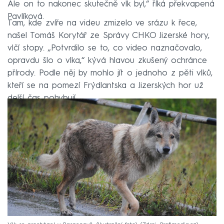
Ale on to nakonec skutečně vlk byl,“ říká překvapená
Pavlíková.
Tam, kde zvíře na videu zmizelo ve srázu k řece,
našel Tomáš Korytář ze Správy CHKO Jizerské hory,
vlčí stopy. „Potvrdilo se to, co video naznačovalo,
opravdu šlo o vlka,“ kývá hlavou zkušený ochránce
přírody. Podle něj by mohlo jít o jednoho z pěti vlků,
kteří se na pomezí Frýdlantska a Jizerských hor už
delší čas pohybují.