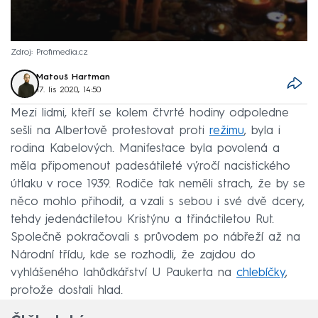
Zdroj: Profimedia.cz
Matouš Hartman
17. lis 2020, 14:50
Mezi lidmi, kteří se kolem čtvrté hodiny odpoledne
sešli na Albertově protestovat proti
režimu
, byla i
rodina Kabelových. Manifestace byla povolená a
měla připomenout padesátileté výročí nacistického
útlaku v roce 1939. Rodiče tak neměli strach, že by se
něco mohlo přihodit, a vzali s sebou i své dvě dcery,
tehdy jedenáctiletou Kristýnu a třináctiletou Rut.
Společně pokračovali s průvodem po nábřeží až na
Národní třídu, kde se rozhodli, že zajdou do
vyhlášeného lahůdkářství U Paukerta na
chlebíčky
,
protože dostali hlad.