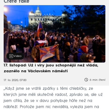
Čtěte také
Video
17. listopad: Už i viry jsou schopnější než vláda,
zaznělo na Václavském náměstí
6 min čtení
17. lis 2020, 07:00
„Když jsme se vrátili zpátky s těmi chlebíčky, ze
kterých jsme měli skutečně radost, zpívalo se, ale už
jsem cítila, že se v davu pohybuje hůře než na
nábřeží. Protože jsem nic neviděla, vylezla jsem na