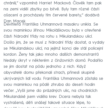
chránili,“ vzpomíná Harriet Macková. Člověk tam pak
na zemi viděl zbytky po bitvě. Byly tam různé části
ošacení a procházely tím červené barety,“ dodává
Dan Macek.
Devítiletá Františka Uhmannová masakru unikla. Se
svou maminkou Jiřinou Mikoláškovou byla v otevřené
části Národní třídy na rohu s Mikulandskou ulicí.
Došlo jim, že se musí z Národní třídy dostat, a vydaly
se Mikulandskou ulicí, na jejímž konci ale stál policejní
kordon. Ženy tak jako mnoho dalších demonstrantů
hledaly úkryt v některém z činžovních domů. Podařilo
se jim dostat na půdu jednoho z nich. Když
obyvatelé domu překonali strach, přinesli skupině
ukrývaných lidí vodu. Františka Uhmannová zůstala se
svou maminkou na půdě zhruba do deseti hodin
večer. „Vyšli jsme do prázdných ulic, na chodnících
Mikulandské jsem viděla krev. Dcera nebyla tak
vystrašená, děti snášejí takové situace lépe, to