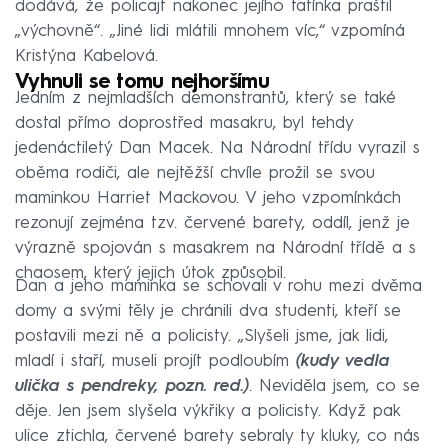
dodává, že policajt nakonec jejího tatínka praštil
„výchovně“. „Jiné lidi mlátili mnohem víc,“ vzpomíná
Kristýna Kabelová.
Vyhnuli se tomu nejhoršímu
Jedním z nejmladších demonstrantů, který se také
dostal přímo doprostřed masakru, byl tehdy
jedenáctiletý Dan Macek. Na Národní třídu vyrazil s
oběma rodiči, ale nejtěžší chvíle prožil se svou
maminkou Harriet Mackovou. V jeho vzpomínkách
rezonují zejména tzv. červené barety, oddíl, jenž je
výrazně spojován s masakrem na Národní třídě a s
chaosem, který jejich útok způsobil.
Dan a jeho maminka se schovali v rohu mezi dvěma
domy a svými těly je chránili dva studenti, kteří se
postavili mezi ně a policisty. „Slyšeli jsme, jak lidi,
mladí i staří, museli projít podloubím
(kudy vedla
ulička s pendreky, pozn. red.)
. Neviděla jsem, co se
děje. Jen jsem slyšela výkřiky a policisty. Když pak
ulice ztichla, červené barety sebraly ty kluky, co nás