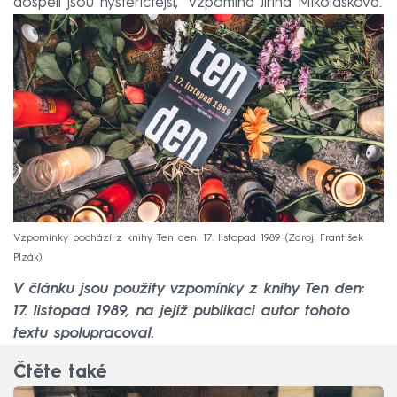
dospělí jsou hysteričtější,“ vzpomíná Jiřina Mikolášková.
Vzpomínky pochází z knihy Ten den: 17. listopad 1989
Zdroj: František
Plzák
V článku jsou použity vzpomínky z knihy Ten den:
17. listopad 1989, na jejíž publikaci autor tohoto
textu spolupracoval.
Čtěte také