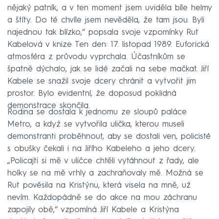
nějaký patník, a v ten moment jsem uviděla bíle helmy
a štíty. Do té chvíle jsem nevěděla, že tam jsou. Byli
najednou tak blízko,“ popsala svoje vzpomínky Rut
Kabelová v knize Ten den: 17. listopad 1989. Euforická
atmosféra z průvodu vyprchala. Účastníkům se
špatně dýchalo, jak se lidé začali na sebe mačkat. Jiří
Kabele se snažil svoje dcery chránit a vytvořit jim
prostor. Bylo evidentní, že doposud poklidná
demonstrace skončila.
Rodina se dostala k jednomu ze sloupů paláce
Metro, a když se vytvořila ulička, kterou museli
demonstranti proběhnout, aby se dostali ven, policisté
s obušky čekali i na Jiřího Kabeleho a jeho dcery.
„Policajti si mě v uličce chtěli vytáhnout z řady, ale
holky se na mě vrhly a zachraňovaly mě. Možná se
Rut pověsila na Kristýnu, která visela na mně, už
nevím. Každopádně se do akce na mou záchranu
zapojily obě,“ vzpomíná Jiří Kabele a Kristýna