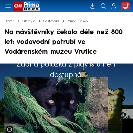
Domů
Lifestyle
Cestování
Prima Česko
Na návštěvníky čekalo déle než 800
let: vodovodní potrubí ve
Vodárenském muzeu Vrutice
Žádná položka z playlistu není
Výběr redakce
dostupná.