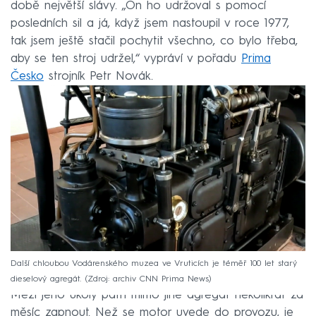
době největší slávy. „On ho udržoval s pomocí
posledních sil a já, když jsem nastoupil v roce 1977,
tak jsem ještě stačil pochytit všechno, co bylo třeba,
aby se ten stroj udržel,“ vypráví v pořadu
Prima
Česko
strojník Petr Novák.
Další chloubou Vodárenského muzea ve Vruticích je téměř 100 let starý
dieselový agregát.
Zdroj: archiv CNN Prima News
Mezi jeho úkoly patří mimo jiné agregát několikrát za
měsíc zapnout. Než se motor uvede do provozu, je