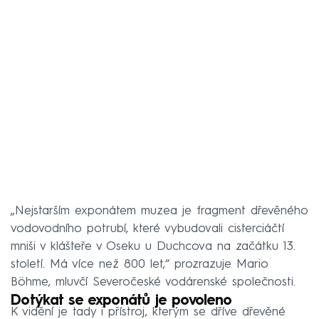
„Nejstarším exponátem muzea je fragment dřevěného
vodovodního potrubí, které vybudovali cisterciáčtí
mniši v klášteře v Oseku u Duchcova na začátku 13.
století. Má více než 800 let,“ prozrazuje Mario
Böhme, mluvčí Severočeské vodárenské společnosti.
Dotýkat se exponátů je povoleno
K vidění je tady i přístroj, kterým se dříve dřevěné