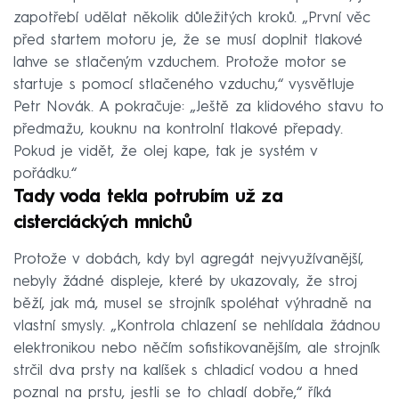
zapotřebí udělat několik důležitých kroků. „První věc
před startem motoru je, že se musí doplnit tlakové
lahve se stlačeným vzduchem. Protože motor se
startuje s pomocí stlačeného vzduchu,“ vysvětluje
Petr Novák. A pokračuje: „Ještě za klidového stavu to
předmažu, kouknu na kontrolní tlakové přepady.
Pokud je vidět, že olej kape, tak je systém v
pořádku.“
Tady voda tekla potrubím už za
cisterciáckých mnichů
Protože v dobách, kdy byl agregát nejvyužívanější,
nebyly žádné displeje, které by ukazovaly, že stroj
běží, jak má, musel se strojník spoléhat výhradně na
vlastní smysly. „Kontrola chlazení se nehlídala žádnou
elektronikou nebo něčím sofistikovanějším, ale strojník
strčil dva prsty na kalíšek s chladicí vodou a hned
poznal na prstu, jestli se to chladí dobře,“ říká