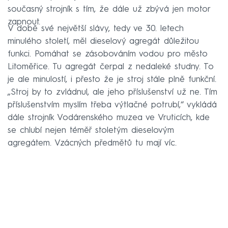
současný strojník s tím, že dále už zbývá jen motor
zapnout.
V době své největší slávy, tedy ve 30. letech
minulého století, měl dieselový agregát důležitou
funkci. Pomáhat se zásobováním vodou pro město
Litoměřice. Tu agregát čerpal z nedaleké studny. To
je ale minulostí, i přesto že je stroj stále plně funkční.
„Stroj by to zvládnul, ale jeho příslušenství už ne. Tím
příslušenstvím myslím třeba výtlačné potrubí,“ vykládá
dále strojník Vodárenského muzea ve Vruticích, kde
se chlubí nejen téměř stoletým dieselovým
agregátem. Vzácných předmětů tu mají víc.