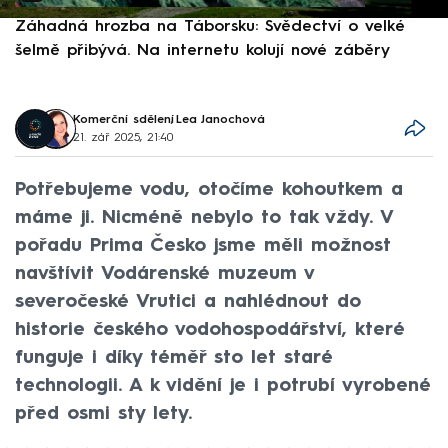
Záhadná hrozba na Táborsku: Svědectví o velké
S
šelmě přibývá. Na internetu kolují nové záběry
d
Komerční sdělení
,
Lea Janochová
21. zář 2025, 21:40
Potřebujeme vodu, otočíme kohoutkem a
máme ji. Nicméně nebylo to tak vždy. V
pořadu Prima Česko jsme měli možnost
navštívit Vodárenské muzeum v
severočeské Vrutici a nahlédnout do
historie českého vodohospodářství, které
funguje i díky téměř sto let staré
technologii. A k vidění je i potrubí vyrobené
před osmi sty lety.