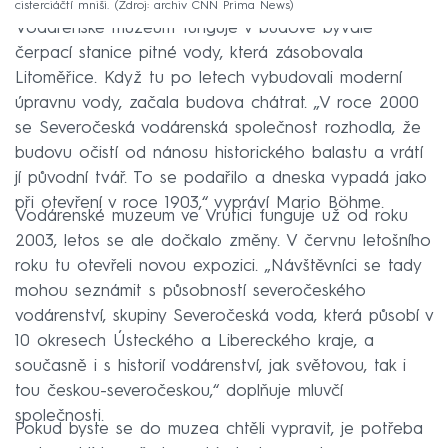
cisterciáčtí mniši.
Zdroj: archiv CNN Prima News
Vodárenské muzeum funguje v budově bývalé
čerpací stanice pitné vody, která zásobovala
Litoměřice. Když tu po letech vybudovali moderní
úpravnu vody, začala budova chátrat. „V roce 2000
se Severočeská vodárenská společnost rozhodla, že
budovu očistí od nánosu historického balastu a vrátí
jí původní tvář. To se podařilo a dneska vypadá jako
při otevření v roce 1903,“ vypráví Mario Böhme.
Vodárenské muzeum ve Vrutici funguje už od roku
2003, letos se ale dočkalo změny. V červnu letošního
roku tu otevřeli novou expozici. „Návštěvníci se tady
mohou seznámit s působností severočeského
vodárenství, skupiny Severočeská voda, která působí v
10 okresech Ústeckého a Libereckého kraje, a
současně i s historií vodárenství, jak světovou, tak i
tou českou-severočeskou,“ doplňuje mluvčí
společnosti.
Pokud byste se do muzea chtěli vypravit, je potřeba