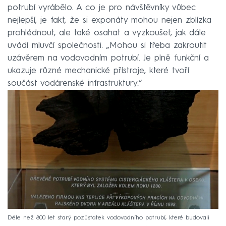
potrubí vyrábělo. A co je pro návštěvníky vůbec
nejlepší, je fakt, že si exponáty mohou nejen zblízka
prohlédnout, ale také osahat a vyzkoušet, jak dále
uvádí mluvčí společnosti. „Mohou si třeba zakroutit
uzávěrem na vodovodním potrubí. Je plně funkční a
ukazuje různé mechanické přístroje, které tvoří
součást vodárenské infrastruktury.“
Déle než 800 let starý pozůstatek vodovodního potrubí, které budovali