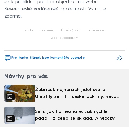
se k prohlídce předem objednat na webu
Severočeské vodárenské společnosti. Vstup je
zdarma.
voda
muzeum
Ústecký kraj
Litoměřice
vodohospodářství
Pro tento článek jsou komentáře vypnuté
Návrhy pro vás
Žebříček nejhorších jídel světa.
Umístily se i tři české pokrmy, vévodí
skandinávská kuchyně
Sníh, jak ho neznáte: Jak rychle
padá i z čeho se skládá. A vločky
nejsou bílé