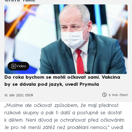
Čtěte také
Video
Do roka bychom se mohli očkovat sami. Vakcína
by se dávala pod jazyk, uvedl Prymula
6 min čtení
16. bře 2021, 05:09
„Musíme ale očkovat způsobem, že mají přednost
rizikové skupiny a pak ti další a postupně se dostat
k dětem. Není důvod je ochraňovat před očkováním.
Je pro ně menší zátěž než prodělaní nemoci,“ uvedl