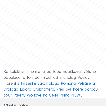
Ke kolektivní imunitě je potřeba naočkovat většinu
populace, a to i děti, souhlasí imunolog Václav
Hořejší
s tvrzením vakcinologa Romana Petráše a
virologa Libora Grubhoffera, kteří byli hosté pořadu
360° Pavlíny Wolfové na CNN Prima NEWS.