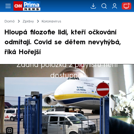
Domů
Zprávy
Koronavirus
Hloupá filozofie lidí, kteří očkování
odmítají. Covid se dětem nevyhýbá,
říká Hořejší
Žádná položka z playlistu není
Výběr redakce
dostupná.