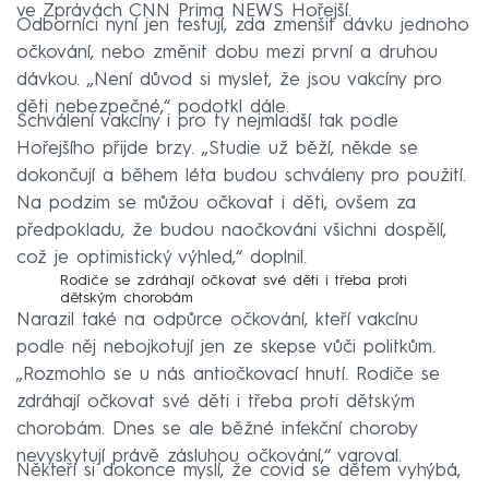
ve Zprávách CNN Prima NEWS Hořejší.
Odborníci nyní jen testují, zda zmenšit dávku jednoho
očkování, nebo změnit dobu mezi první a druhou
dávkou. „Není důvod si myslet, že jsou vakcíny pro
děti nebezpečné,“ podotkl dále.
Schválení vakcíny i pro ty nejmladší tak podle
Hořejšího přijde brzy. „Studie už běží, někde se
dokončují a během léta budou schváleny pro použití.
Na podzim se můžou očkovat i děti, ovšem za
předpokladu, že budou naočkováni všichni dospělí,
což je optimistický výhled,“ doplnil.
Rodiče se zdráhají očkovat své děti i třeba proti
dětským chorobám
Narazil také na odpůrce očkování, kteří vakcínu
podle něj nebojkotují jen ze skepse vůči politkům.
„Rozmohlo se u nás antiočkovací hnutí. Rodiče se
zdráhají očkovat své děti i třeba proti dětským
chorobám. Dnes se ale běžné infekční choroby
nevyskytují právě zásluhou očkování,“ varoval.
Někteří si dokonce myslí, že covid se dětem vyhýbá,