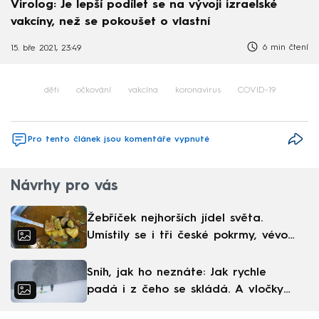
Virolog: Je lepší podílet se na vývoji izraelské
vakcíny, než se pokoušet o vlastní
6 min čtení
15. bře 2021, 23:49
děti
očkování
vakcína
koronavirus
COVID-19
Pro tento článek jsou komentáře vypnuté
Návrhy pro vás
Žebříček nejhorších jídel světa.
Umístily se i tři české pokrmy, vévodí
skandinávská kuchyně
Sníh, jak ho neznáte: Jak rychle
padá i z čeho se skládá. A vločky
nejsou bílé