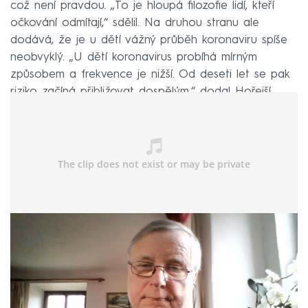
což není pravdou. „To je hloupá filozofie lidí, kteří
očkování odmítají,“ sdělil. Na druhou stranu ale
dodává, že je u dětí vážný průběh koronaviru spíše
neobvyklý. „U dětí koronavirus probíhá mírným
způsobem a frekvence je nižší. Od deseti let se pak
riziko začíná přibližovat dospělým,“ dodal Hořejší.