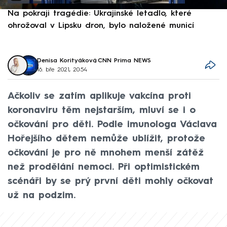
Na pokraji tragédie: Ukrajinské letadlo, které
P
ohrožoval v Lipsku dron, bylo naložené municí
e
Denisa Korityáková
,
CNN Prima NEWS
16. bře 2021, 20:54
Ačkoliv se zatím aplikuje vakcína proti
koronaviru těm nejstarším, mluví se i o
očkování pro děti. Podle imunologa Václava
Hořejšího dětem nemůže ublížit, protože
očkování je pro ně mnohem menší zátěž
než prodělání nemoci. Při optimistickém
scénáři by se prý první děti mohly očkovat
už na podzim.